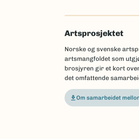
Artsprosjektet
Norske og svenske artspr
artsmangfoldet som utgj
brosjyren gir et kort ov
det omfattende samarbeid
Om samarbeidet mellom