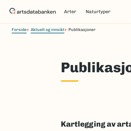
Hopp
til
Arter
Naturtyper
hovedinnhold
Forside
Aktuelt og innsikt
Publikasjoner
Publikasj
Kartlegging av arta