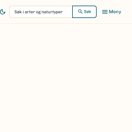
Søk
Søk
i
arter
og
naturtyper