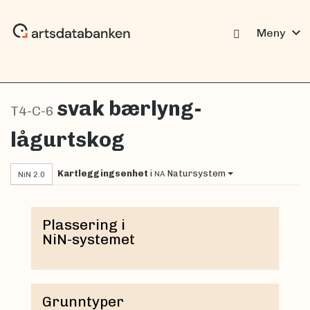
expand_more
Meny
svak bærlyng-
T4-C-6
lågurtskog
Kartleggingsenhet
i
Natursystem
NA
NiN 2.0
Plassering i
NiN-systemet
Grunntyper