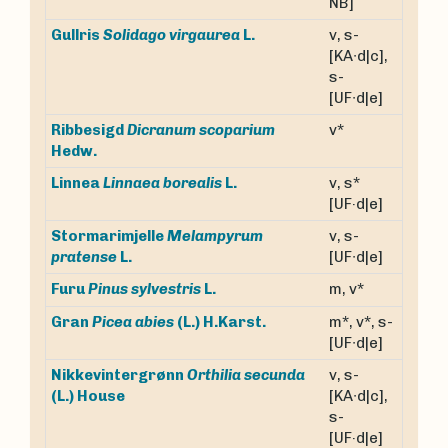
NB]
v, s-
Gullris
Solidago virgaurea
L.
[KA∙d|c],
s-
[UF∙d|e]
Ribbesigd
Dicranum scoparium
v*
Hedw.
v, s*
Linnea
Linnaea borealis
L.
[UF·d|e]
Stormarimjelle
Melampyrum
v, s-
pratense
L.
[UF∙d|e]
m, v*
Furu
Pinus sylvestris
L.
m*, v*, s-
Gran
Picea abies
(L.) H.Karst.
[UF∙d|e]
Nikkevintergrønn
Orthilia secunda
v, s-
(L.) House
[KA∙d|c],
s-
[UF·d|e]