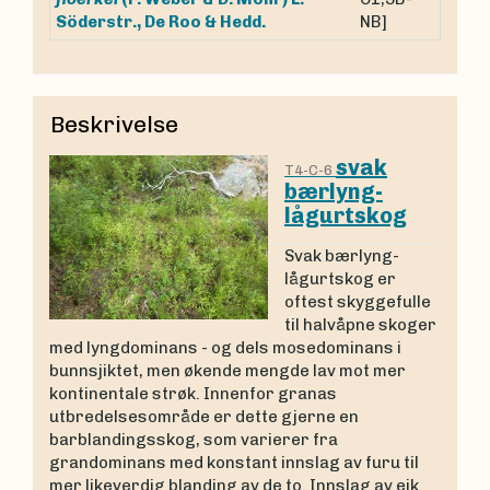
Söderstr., De Roo & Hedd.
NB]
Beskrivelse
svak
T4-C-6
bærlyng-
lågurtskog
Svak bærlyng-
lågurtskog er
oftest skyggefulle
til halvåpne skoger
med lyngdominans - og dels mosedominans i
bunnsjiktet, men økende mengde lav mot mer
kontinentale strøk. Innenfor granas
utbredelsesområde er dette gjerne en
barblandingsskog, som varierer fra
grandominans med konstant innslag av furu til
mer likeverdig blanding av de to. Innslag av eik