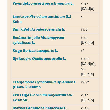
v, s-
Vivendel
Lonicera periclymenum
L.
[KA∙d|c]
Einstape
Pteridium aquilinum
(L.)
v
Kuhn
m, v
Bjørk
Betula pubescens
Ehrh.
Småmarimjelle
Melampyrum
v, s-
sylvaticum
L.
[UF∙d|e]
v*
Rogn
Sorbus aucuparia
L.
v, s+
Gjøkesyre
Oxalis acetosella
L.
[KA·d|c],
s+
[UF·d|e]
Etasjemose
Hylocomium splendens
m, v*
(Hedw.) Schimp.
Krussigd
Dicranum polysetum
Sw.
v, s*
ex anon.
[UF∙c|b]
v, s+
Hvitveis
Anemone nemorosa
L.