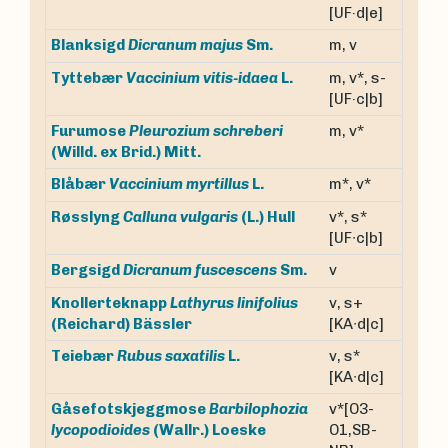
[UF·d|e]
m, v
Blanksigd
Dicranum majus
Sm.
m, v*, s-
Tyttebær
Vaccinium vitis-idaea
L.
[UF·c|b]
Furumose
Pleurozium schreberi
m, v*
(Willd. ex Brid.) Mitt.
m*, v*
Blåbær
Vaccinium myrtillus
L.
v*, s*
Røsslyng
Calluna vulgaris
(L.) Hull
[UF∙c|b]
v
Bergsigd
Dicranum fuscescens
Sm.
Knollerteknapp
Lathyrus linifolius
v, s+
(Reichard) Bässler
[KA∙d|c]
v, s*
Teiebær
Rubus saxatilis
L.
[KA∙d|c]
Gåsefotskjeggmose
Barbilophozia
v*[O3-
lycopodioides
(Wallr.) Loeske
O1,SB-