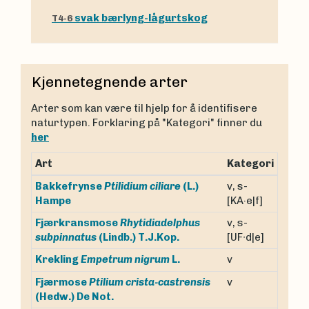
svak bærlyng-lågurtskog
T4-6
Kjennetegnende arter
Arter som kan være til hjelp for å identifisere
naturtypen. Forklaring på "Kategori" finner du
her
Art
Kategori
Bakkefrynse
Ptilidium ciliare
(L.)
v, s-
Hampe
[KA·e|f]
Fjærkransmose
Rhytidiadelphus
v, s-
subpinnatus
(Lindb.) T.J.Kop.
[UF∙d|e]
v
Krekling
Empetrum nigrum
L.
Fjærmose
Ptilium crista-castrensis
v
(Hedw.) De Not.