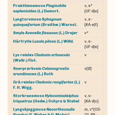
Prakthinnemose
Plagiochila
v, s*
asplenioides
(L.) Dumort.
[UF∙d|e]
Lyngtorvmose
Sphagnum
v, s-
quinquefarium
(Braithw.) Warnst.
[KA∙e|f]
v*
Smyle
Avenella flexuosa
(L.) Drejer
v, s-
Hårfrytle
Luzula pilosa
(L.) Willd.
[UF∙d|e]
Lys reinlav
Cladonia arbuscula
v
(Wallr.) Flot.
Snerprørkvein
Calamagrostis
v[Ø]
arundinacea
(L.) Roth
Grå reinlav
Cladonia rangiferina
(L.)
v
F. H. Wigg.
Storkransmose
Hylocomiadelphus
v, s-
triquetrus
(Hedw.) Ochyra & Stebel
[KA∙d|c]
Lyngskjeggmose
Neoorthocaulis
m, v*[O3-
floerkei
(F. Weber & D. Mohr) L.
O1,SB-