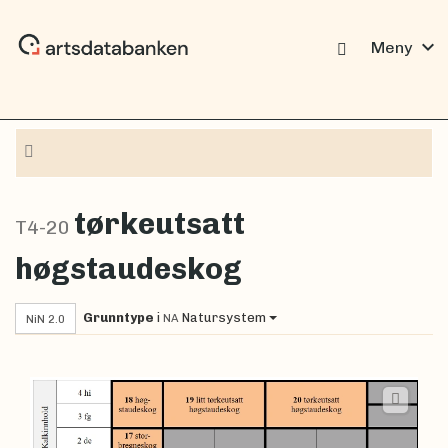
expand_more
Meny
Navigasjon
tørkeutsatt
T4-20
høgstaudeskog
Grunntype
i
Natursystem
NA
NiN 2.0