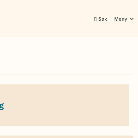
expand_more
Søk
Meny
g