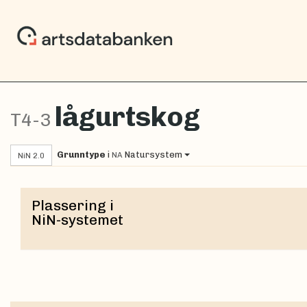
lågurtskog
T4-3
Grunntype
i
Natursystem
NA
NiN 2.0
Plassering i
NiN-systemet