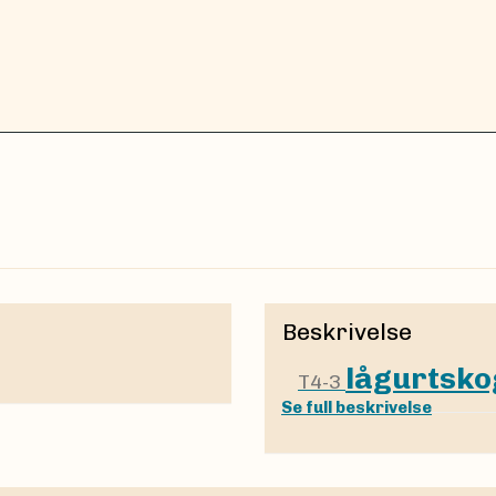
Beskrivelse
lågurtsko
T4-3
Se full beskrivelse