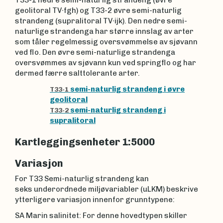
T33-1 nedre semi-naturlig strandeng (øvre
geolitoral TV∙fgh) og T33-2 øvre semi-naturlig
strandeng (supralitoral TV∙ijk). Den nedre semi-
naturlige strandenga har større innslag av arter
som tåler regelmessig oversvømmelse av sjøvann
ved flo. Den øvre semi-naturlige strandenga
oversvømmes av sjøvann kun ved springflo og har
dermed færre salttolerante arter.
semi-naturlig strandeng i øvre
T33-1
geolitoral
semi-naturlig strandeng i
T33-2
supralitoral
Kartleggingsenheter 1:5000
Variasjon
For T33 Semi-naturlig strandeng kan
seks underordnede miljøvariabler (uLKM) beskrive
ytterligere variasjon innenfor grunntypene:
SA Marin salinitet: For denne hovedtypen skiller