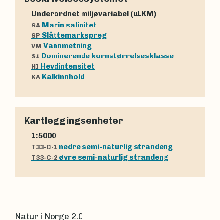
Underordnet miljøvariabel (uLKM)
Marin salinitet
SA
Slåttemarkspreg
SP
Vannmetning
VM
Dominerende kornstørrelsesklasse
S1
Hevdintensitet
HI
Kalkinnhold
KA
Kartleggingsenheter
1:5000
nedre semi-naturlig strandeng
T33-C-1
øvre semi-naturlig strandeng
T33-C-2
Natur i Norge 2.0