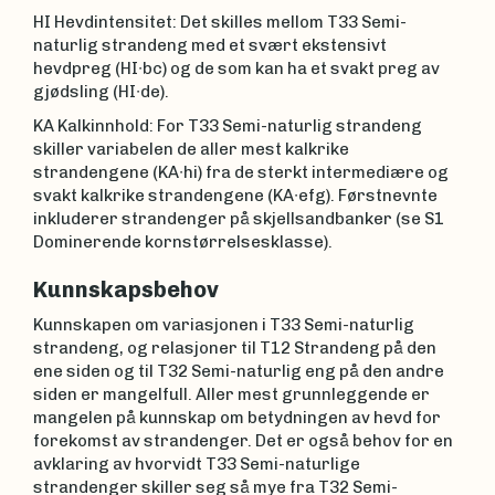
HI Hevdintensitet: Det skilles mellom T33 Semi-
naturlig strandeng med et svært ekstensivt
hevdpreg (HI∙bc) og de som kan ha et svakt preg av
gjødsling (HI∙de).
KA Kalkinnhold: For T33 Semi-naturlig strandeng
skiller variabelen de aller mest kalkrike
strandengene (KA∙hi) fra de sterkt intermediære og
svakt kalkrike strandengene (KA∙efg). Førstnevnte
inkluderer strandenger på skjellsandbanker (se S1
Dominerende kornstørrelsesklasse).
Kunnskapsbehov
Kunnskapen om variasjonen i T33 Semi-naturlig
strandeng, og relasjoner til T12 Strandeng på den
ene siden og til T32 Semi-naturlig eng på den andre
siden er mangelfull. Aller mest grunnleggende er
mangelen på kunnskap om betydningen av hevd for
forekomst av strandenger. Det er også behov for en
avklaring av hvorvidt T33 Semi-naturlige
strandenger skiller seg så mye fra T32 Semi-