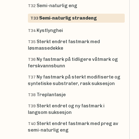
Semi-naturlig eng
T32
Semi-naturlig strandeng
T33
Kystlynghei
T34
Sterkt endret fastmark med
T35
løsmassedekke
Ny fastmark på tidligere våtmark og
T36
ferskvannsbunn
Ny fastmark på sterkt modifiserte og
T37
syntetiske substrater, rask suksesjon
Treplantasje
T38
Sterkt endret og ny fastmark i
T39
langsom suksesjon
Sterkt endret fastmark med preg av
T40
semi-naturlig eng