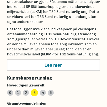
undersøkelser er gjort. På samme måte har analyser
indikert at SP Slåttemarkspreg er en underordnet
miljøvariabel (uLKM) for T32 Semi-naturlig eng. Dette
er videreført for T33 Semi-naturlig strandeng uten
egne undersøkelser.
Det foreligger ikke klare indikasjoner på variasjon i
artssammensetning i T33 Semi-naturlig strandeng
som gjenspeiler variasjon i HI Hevdintensitet. Likevel
er denne miljøvariabelen foreløpig inkludert som en
underordnet miljøvariabel (uLKM) fordi den er en
hovedmiljøvariabel (hLKM) for T32 Semi-naturlig eng.
Les mer
Kunnskapsgrunnlag
Hovedtypen generelt
0
1
2
3
4
5
Grunntypeinndelingen