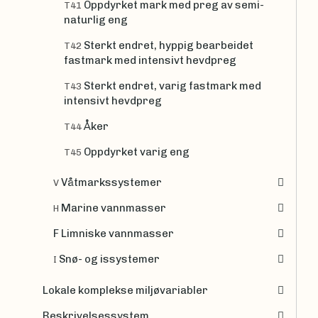
Oppdyrket mark med preg av semi-
T41
naturlig eng
Sterkt endret, hyppig bearbeidet
T42
fastmark med intensivt hevdpreg
Sterkt endret, varig fastmark med
T43
intensivt hevdpreg
Åker
T44
Oppdyrket varig eng
T45
Våtmarkssystemer
V
Marine vannmasser
H
F Limniske vannmasser
Snø- og issystemer
I
Lokale komplekse miljøvariabler
Beskrivelsessystem