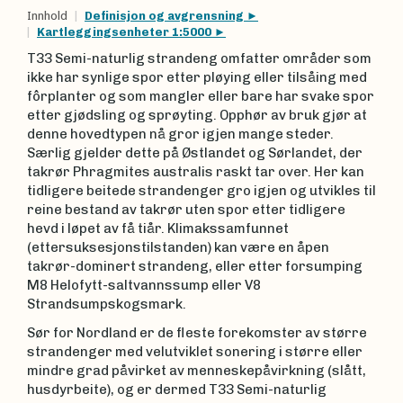
Innhold
Definisjon og avgrensning
Kartleggingsenheter 1:5000
T33 Semi-naturlig strandeng omfatter områder som
ikke har synlige spor etter pløying eller tilsåing med
fôrplanter og som mangler eller bare har svake spor
etter gjødsling og sprøyting. Opphør av bruk gjør at
denne hovedtypen nå gror igjen mange steder.
Særlig gjelder dette på Østlandet og Sørlandet, der
takrør Phragmites australis raskt tar over. Her kan
tidligere beitede strandenger gro igjen og utvikles til
reine bestand av takrør uten spor etter tidligere
hevd i løpet av få tiår. Klimakssamfunnet
(ettersuksesjonstilstanden) kan være en åpen
takrør-dominert strandeng, eller etter forsumping
M8 Helofytt-saltvannssump eller V8
Strandsumpskogsmark.
Sør for Nordland er de fleste forekomster av større
strandenger med velutviklet sonering i større eller
mindre grad påvirket av menneskepåvirkning (slått,
husdyrbeite), og er dermed T33 Semi-naturlig