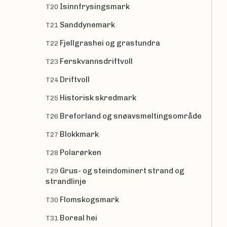
Isinnfrysingsmark
T20
Sanddynemark
T21
Fjellgrashei og grastundra
T22
Ferskvannsdriftvoll
T23
Driftvoll
T24
Historisk skredmark
T25
Breforland og snøavsmeltingsområde
T26
Blokkmark
T27
Polarørken
T28
Grus- og steindominert strand og
T29
strandlinje
Flomskogsmark
T30
Boreal hei
T31