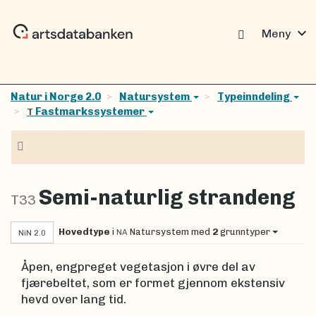
expand_more
Meny
Natur i Norge 2.0
Natursystem
Typeinndeling
Fastmarkssystemer
T
Navigasjon
Semi-naturlig strandeng
T33
Hovedtype
i
Natursystem
med
2
grunntyper
NA
NiN 2.0
Åpen, engpreget vegetasjon i øvre del av
fjærebeltet, som er formet gjennom ekstensiv
hevd over lang tid.