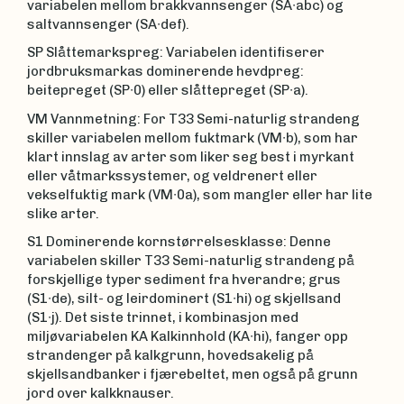
variabelen mellom brakkvannsenger (SA∙abc) og
saltvannsenger (SA∙def).
SP Slåttemarkspreg: Variabelen identifiserer
jordbruksmarkas dominerende hevdpreg:
beitepreget (SP∙0) eller slåttepreget (SP∙a).
VM Vannmetning: For T33 Semi-naturlig strandeng
skiller variabelen mellom fuktmark (VM∙b), som har
klart innslag av arter som liker seg best i myrkant
eller våtmarkssystemer, og veldrenert eller
vekselfuktig mark (VM∙0a), som mangler eller har lite
slike arter.
S1 Dominerende kornstørrelsesklasse: Denne
variabelen skiller T33 Semi-naturlig strandeng på
forskjellige typer sediment fra hverandre; grus
(S1∙de), silt- og leirdominert (S1∙hi) og skjellsand
(S1∙j). Det siste trinnet, i kombinasjon med
miljøvariabelen KA Kalkinnhold (KA∙hi), fanger opp
strandenger på kalkgrunn, hovedsakelig på
skjellsandbanker i fjærebeltet, men også på grunn
jord over kalkknauser.