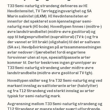
T33 Semi-naturlig strandeng defineres av HI
Hevdintensitet, TV Tørrleggingsvarighet og SA
Marin salinitet (dLKM). HI Hevdintensiteten er
innenfor det spekteret som kjennetegner semi-
naturlig mark (HI∙bcde). Hovedtypen finnes i (midtre-)
øvre landstrandbeltet (midtre-øvre geolitoral) og
opp til bølgesprutbeltet (supralitoral) (TV∙k-) og fra
der vannet er litt brakt (oligohalin) til det er saltvann
(SA∙a+). Hevdpåvirkningen på artssammensetningen
avtar nedover i fjærebeltet fordi engartene
forsvinner uten at nye, spesialtilpassete arter
kommer til. Derfor beskrives ingen grunntyper av
T33 Semi-naturlig strandeng under midtre-øvre
landstrandbelte (midtre-øvre geolitoral TV∙fgh).
Hovedtypen skiller seg fra T32 Semi-naturlig eng ved
markant innslag av salttolerante arter (halofytter)
og fra T12 Strandeng ved sterkt innslag av arter
typisk for semi-naturlig mark.
Avgrensning mellom T33 Semi-naturlig strandeng og
T12 Strandeng er mange steder svært utfordrende,