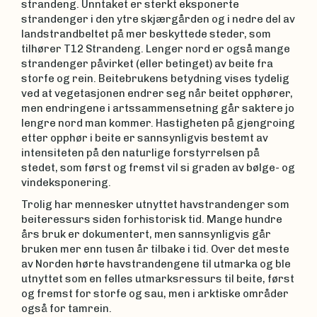
strandeng. Unntaket er sterkt eksponerte
strandenger i den ytre skjærgården og i nedre del av
landstrandbeltet på mer beskyttede steder, som
tilhører T12 Strandeng. Lenger nord er også mange
strandenger påvirket (eller betinget) av beite fra
storfe og rein. Beitebrukens betydning vises tydelig
ved at vegetasjonen endrer seg når beitet opphører,
men endringene i artssammensetning går saktere jo
lengre nord man kommer. Hastigheten på gjengroing
etter opphør i beite er sannsynligvis bestemt av
intensiteten på den naturlige forstyrrelsen på
stedet, som først og fremst vil si graden av bølge- og
vindeksponering.
Trolig har mennesker utnyttet havstrandenger som
beiteressurs siden forhistorisk tid. Mange hundre
års bruk er dokumentert, men sannsynligvis går
bruken mer enn tusen år tilbake i tid. Over det meste
av Norden hørte havstrandengene til utmarka og ble
utnyttet som en felles utmarksressurs til beite, først
og fremst for storfe og sau, men i arktiske områder
også for tamrein.