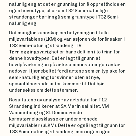
naturlig eng at det er grunnlag for å opprettholde en
egen hovedtype, eller om T32 Semi-naturlige
strandenger bør inngå som grunntype i T32 Semi-
naturlig eng.
Det mangler kunnskap om betydningen til alle
miljøvariablene (LKM) og variasjonen de forårsaker i
T33 Semi-naturlig strandeng. TV
Tørrleggingsvarighet er bare delt inn i to trinn for
denne hovedtypen. Det er lagt til grunn at
hevdpåvirkningen på artssammensetningen avtar
nedover i fjærebeltet fordi artene som er typiske for
semi-naturlig eng forsvinner uten at nye,
spesialtilpassede arter kommer til. Det bør
undersøkes om dette stemmer.
Resultatene av analyser av artsdata for T12
Strandeng indikerer at SA Marin salinitet, VM
Vannmetning og S1 Dominerende
kornstørrelsesklasse er underordnede
miljøvariabler (uLKM). Dette er også lagt til grunn for
T33 Semi-naturlig strandeng, men ingen egne