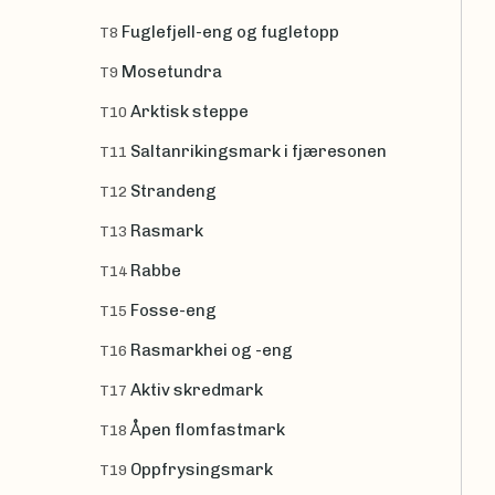
Fuglefjell-eng og fugletopp
T8
Mosetundra
T9
Arktisk steppe
T10
Saltanrikingsmark i fjæresonen
T11
Strandeng
T12
Rasmark
T13
Rabbe
T14
Fosse-eng
T15
Rasmarkhei og -eng
T16
Aktiv skredmark
T17
Åpen flomfastmark
T18
Oppfrysingsmark
T19