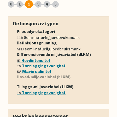
0
1
2
3
4
5
Definisjon av typen
Prosedyrekategori
Semi-naturlig jordbruksmark
11b
Definisjonsgrunnlag
semi-naturlig jordbruksmark
MHJ
Differensierende miljøvariabel (dLKM)
Hevdintensitet
HI
Tørrleggingsvarighet
TV
Marin salinitet
SA
Hoved-miljøvariabel (hLKM)
Tilleggs-miljøvariabel (tLKM)
Tørrleggingsvarighet
TV
Beskrivelsessystemet