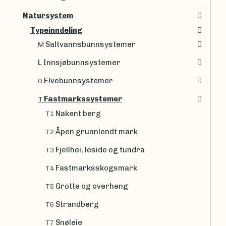
Natursystem
Typeinndeling
Saltvannsbunnsystemer
M
L Innsjøbunnsystemer
Elvebunnsystemer
O
Fastmarkssystemer
T
Nakent berg
T1
Åpen grunnlendt mark
T2
Fjellhei, leside og tundra
T3
Fastmarksskogsmark
T4
Grotte og overheng
T5
Strandberg
T6
Snøleie
T7