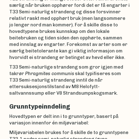
særlig når bruken opphører fordi det er få engarter i
T33 Semi-naturlig strandeng og disse forsvinner
relativt raskt med opphørt bruk (men langsommere
jo lenger nord man kommer). For å skille disse to
hovedtypene brukes kunnskap om den lokale
beitebruken og tiden siden den opphørte, sammen
med innslag av engarter. Forekomst av arter som er
særlig beitetolerante kan gi viktig informasjon om
hvorvidt ei strandeng er betinget av hevd eller ikke.
T33 Semi-naturlige strandeng som gror igjen med
takrør
Phragmites communis
skal typifiseres som
T33 Semi-naturlig strandeng inntil de når
ettersuksesjonstilstand av M8 Helofytt-
saltvannssump eller V8 Strandsumpskogsmark.
Grunntypeinndeling
Hovedtypen er delt inn i to grunntyper, basert på
variasjon innenfor én miljøvariabel:
Miljøvariabelen brukes for å skille de to grunntypene