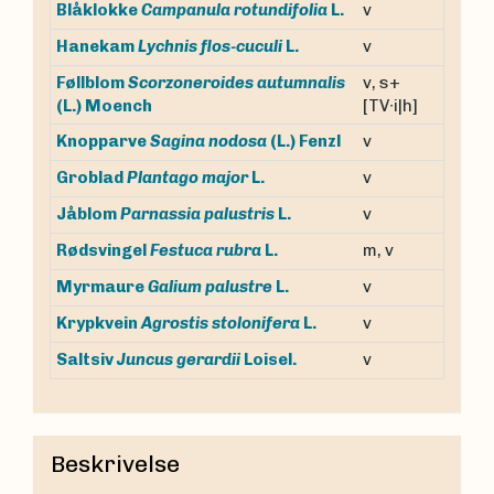
v
Blåklokke
Campanula rotundifolia
L.
v
Hanekam
Lychnis flos-cuculi
L.
Føllblom
Scorzoneroides autumnalis
v, s+
(L.) Moench
[TV∙i|h]
v
Knopparve
Sagina nodosa
(L.) Fenzl
v
Groblad
Plantago major
L.
v
Jåblom
Parnassia palustris
L.
m, v
Rødsvingel
Festuca rubra
L.
v
Myrmaure
Galium palustre
L.
v
Krypkvein
Agrostis stolonifera
L.
v
Saltsiv
Juncus gerardii
Loisel.
Beskrivelse