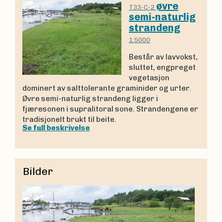
øvre
T33-C-2
semi-naturlig
strandeng
1:5000
Består av lavvokst,
sluttet, engpreget
vegetasjon
dominert av salttolerante graminider og urter.
Øvre semi-naturlig strandeng ligger i
fjæresonen i supralitoral sone. Strandengene er
tradisjonelt brukt til beite.
Se full beskrivelse
Bilder