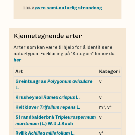
øvre semi-naturlig strandeng
T33-2
Kjennetegnende arter
Arter som kan være til hjelp for å identifisere
naturtypen. Forklaring på "Kategori" finner du
her
Art
Kategori
Greintungras
Polygonum aviculare
v
L.
v
Krushøymol
Rumex crispus
L.
m*, v*
Hvitkløver
Trifolium repens
L.
Strandbalderbrå
Tripleurospermum
v
maritimum
(L.) W.D.J.Koch
v*
Ryllik
Achillea millefolium
L.