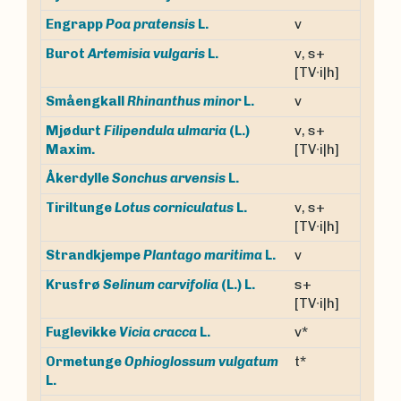
v
Engrapp
Poa pratensis
L.
v, s+
Burot
Artemisia vulgaris
L.
[TV∙i|h]
v
Småengkall
Rhinanthus minor
L.
Mjødurt
Filipendula ulmaria
(L.)
v, s+
Maxim.
[TV∙i|h]
Åkerdylle
Sonchus arvensis
L.
v, s+
Tiriltunge
Lotus corniculatus
L.
[TV∙i|h]
v
Strandkjempe
Plantago maritima
L.
s+
Krusfrø
Selinum carvifolia
(L.) L.
[TV∙i|h]
v*
Fuglevikke
Vicia cracca
L.
Ormetunge
Ophioglossum vulgatum
t*
L.