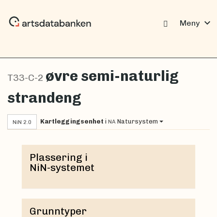
expand_more
Meny
øvre semi-naturlig
T33-C-2
strandeng
Kartleggingsenhet
i
Natursystem
NA
NiN 2.0
Plassering i
NiN-systemet
Grunntyper