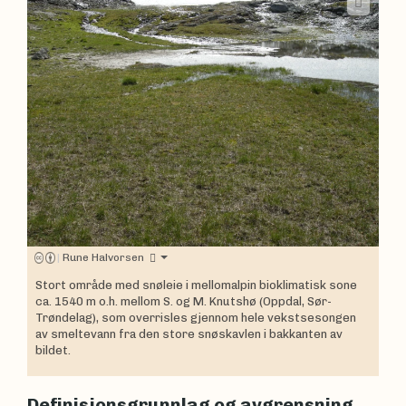
|
Rune Halvorsen
Stort område med snøleie i mellomalpin bioklimatisk sone
ca. 1540 m o.h. mellom S. og M. Knutshø (Oppdal, Sør-
Trøndelag), som overrisles gjennom hele vekstsesongen
av smeltevann fra den store snøskavlen i bakkanten av
bildet.
Definisjonsgrunnlag og avgrensning