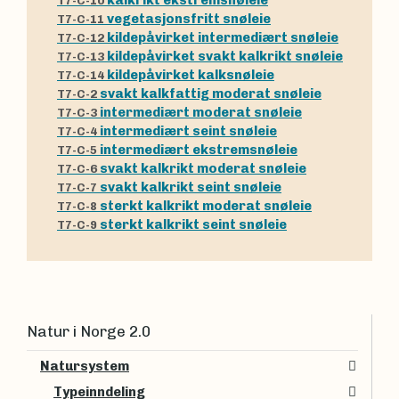
kalkrikt ekstremsnøleie
T7-C-10
vegetasjonsfritt snøleie
T7-C-11
kildepåvirket intermediært snøleie
T7-C-12
kildepåvirket svakt kalkrikt snøleie
T7-C-13
kildepåvirket kalksnøleie
T7-C-14
svakt kalkfattig moderat snøleie
T7-C-2
intermediært moderat snøleie
T7-C-3
intermediært seint snøleie
T7-C-4
intermediært ekstremsnøleie
T7-C-5
svakt kalkrikt moderat snøleie
T7-C-6
svakt kalkrikt seint snøleie
T7-C-7
sterkt kalkrikt moderat snøleie
T7-C-8
sterkt kalkrikt seint snøleie
T7-C-9
Natur i Norge 2.0
Natursystem
Typeinndeling