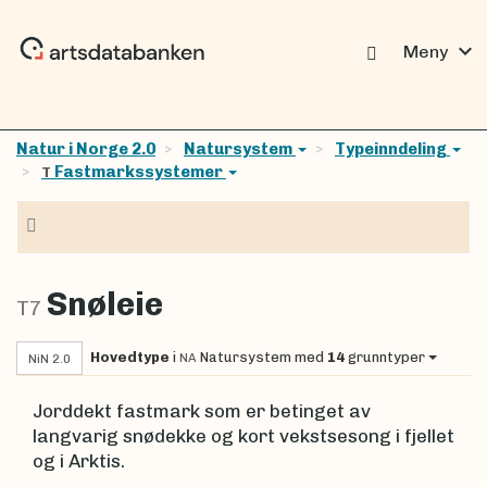
expand_more
Meny
Natur i Norge 2.0
Natursystem
Typeinndeling
Fastmarkssystemer
T
Navigasjon
Snøleie
T7
Hovedtype
i
Natursystem
med
14
grunntyper
NA
NiN 2.0
Jorddekt fastmark som er betinget av
langvarig snødekke og kort vekstsesong i fjellet
og i Arktis.