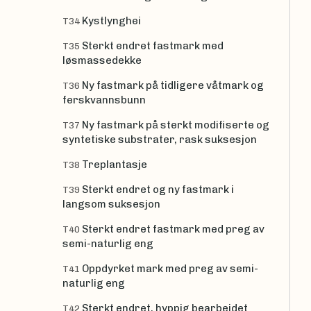
Kystlynghei
T34
Sterkt endret fastmark med
T35
løsmassedekke
Ny fastmark på tidligere våtmark og
T36
ferskvannsbunn
Ny fastmark på sterkt modifiserte og
T37
syntetiske substrater, rask suksesjon
Treplantasje
T38
Sterkt endret og ny fastmark i
T39
langsom suksesjon
Sterkt endret fastmark med preg av
T40
semi-naturlig eng
Oppdyrket mark med preg av semi-
T41
naturlig eng
Sterkt endret, hyppig bearbeidet
T42