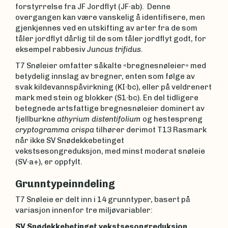
forstyrrelse fra JF Jordflyt (JF∙ab). Denne
overgangen kan være vanskelig å identifisere, men
gjenkjennes ved en utskifting av arter fra de som
tåler jordflyt dårlig til de som tåler jordflyt godt, for
eksempel rabbesiv
Juncus trifidus
.
T7 Snøleier omfatter såkalte «bregnesnøleier» med
betydelig innslag av bregner, enten som følge av
svak kildevannspåvirkning (KI∙bc), eller på veldrenert
mark med stein og blokker (S1∙bc). En del tidligere
betegnede artsfattige bregnesnøleier dominert av
fjellburkne
athyrium distentifolium
og hestespreng
cryptogramma crispa
tilhører derimot T13 Rasmark
når ikke SV Snødekkebetinget
vekstsesongreduksjon, med minst moderat snøleie
(SV∙a+), er oppfylt.
Grunntypeinndeling
T7 Snøleie er delt inn i 14 grunntyper, basert på
variasjon innenfor tre miljøvariabler:
SV Snødekkebetinget vekstsesongreduksjon