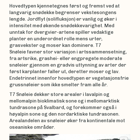
Hovedtypen kjennetegnes først og fremst ved at
langvarig snødekke begrenser vekstesongens
lengde. Jordflyt (solifluksjon) er vanlig og øker i
intensitet med økende snødekkevarighet. Med
unntak for dvergvier-artene spiller vedaktige
planter en underordnet rolle mens urter,
grasvekster og moser kan dominere. T7
Snøleie favner stor variasjon i artssammensetning,
fra artsrike, grashei- eller engpregete moderate
snøleier gjennom en gradvis uttynning av arter der
først karplanter faller ut, deretter moser og lav.
Endetrinnet innenfor hovedtypen er vegetasjonsfrie
grussnøleier som ikke smelter fram alle år.
T7 Snøleie dekker store arealer i lavalpin og
mellomalpin bioklimatisk sone og i mellomarktisk
tundrasone på Svalbard, og forekommer også i
høyalpin sone og den nordarktiske tundrasonen.
Arealandelen av snøleier øker fra kontinentale mot
oseaniske områder.