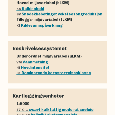
Hoved-miljøvariabel (hLKM)
Kalkinnhold
KA
Snødekkebetinget vekstsesongreduksjon
SV
Tilleggs-miljøvariabel (tLKM)
Kildevannspåvirkning
KI
Beskrivelsessystemet
Underordnet miljøvariabel (uLKM)
Vannmetning
VM
Hevdintensitet
HI
Dominerende kornstørrelsesklasse
S1
Kartleggingsenheter
1:5000
svært kalkfattig moderat snøleie
T7-C-1