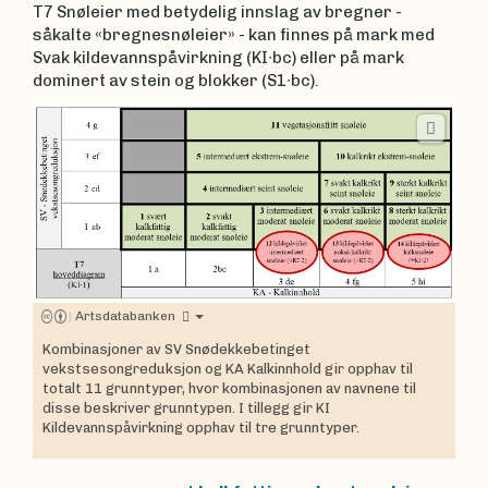
T7 Snøleier med betydelig innslag av bregner -
såkalte «bregnesnøleier» - kan finnes på mark med
Svak kildevannspåvirkning (KI∙bc) eller på mark
dominert av stein og blokker (S1∙bc).
|
Artsdatabanken
Kombinasjoner av SV Snødekkebetinget
vekstsesongreduksjon og KA Kalkinnhold gir opphav til
totalt 11 grunntyper, hvor kombinasjonen av navnene til
disse beskriver grunntypen. I tillegg gir KI
Kildevannspåvirkning opphav til tre grunntyper.