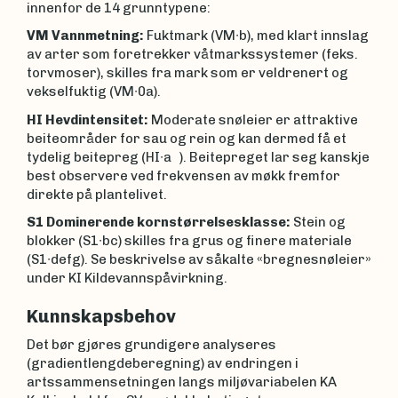
innenfor de 14 grunntypene:
VM Vannmetning:
Fuktmark (VM∙b), med klart innslag
av arter som foretrekker våtmarkssystemer (feks.
torvmoser), skilles fra mark som er veldrenert og
vekselfuktig (VM∙0a).
HI Hevdintensitet:
Moderate snøleier er attraktive
beiteområder for sau og rein og kan dermed få et
tydelig beitepreg (HI∙a ). Beitepreget lar seg kanskje
best observere ved frekvensen av møkk fremfor
direkte på plantelivet.
S1 Dominerende kornstørrelsesklasse:
Stein og
blokker (S1∙bc) skilles fra grus og finere materiale
(S1∙defg). Se beskrivelse av såkalte «bregnesnøleier»
under KI Kildevannspåvirkning.
Kunnskapsbehov
Det bør gjøres grundigere analyseres
(gradientlengdeberegning) av endringen i
artssammensetningen langs miljøvariabelen KA