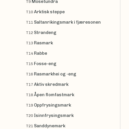
Mosetundra
T9
Arktisk steppe
T10
Saltanrikingsmark i fjæresonen
T11
Strandeng
T12
Rasmark
T13
Rabbe
T14
Fosse-eng
T15
Rasmarkhei og -eng
T16
Aktiv skredmark
T17
Åpen flomfastmark
T18
Oppfrysingsmark
T19
Isinnfrysingsmark
T20
Sanddynemark
T21