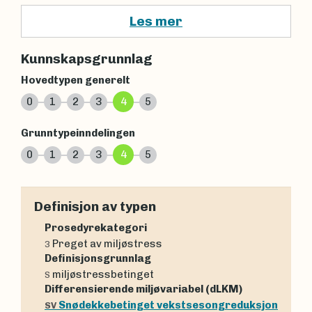
Les mer
Kunnskapsgrunnlag
Hovedtypen generelt
0
1
2
3
4
5
Grunntypeinndelingen
0
1
2
3
4
5
Definisjon av typen
Prosedyrekategori
Preget av miljøstress
3
Definisjonsgrunnlag
miljøstressbetinget
S
Differensierende miljøvariabel (dLKM)
Snødekkebetinget vekstsesongreduksjon
SV