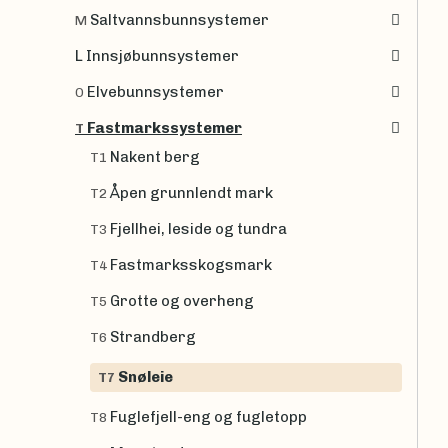
Saltvannsbunnsystemer
M
L Innsjøbunnsystemer
Elvebunnsystemer
O
Fastmarkssystemer
T
Nakent berg
T1
Åpen grunnlendt mark
T2
Fjellhei, leside og tundra
T3
Fastmarksskogsmark
T4
Grotte og overheng
T5
Strandberg
T6
Snøleie
T7
Fuglefjell-eng og fugletopp
T8