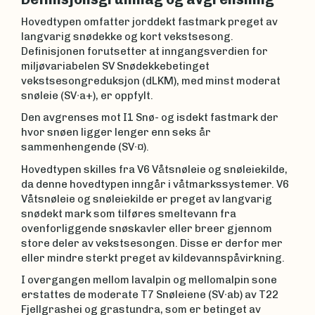
Hovedtypen omfatter jorddekt fastmark preget av
langvarig snødekke og kort vekstsesong.
Definisjonen forutsetter at inngangsverdien for
miljøvariabelen SV Snødekkebetinget
vekstsesongreduksjon (dLKM), med minst moderat
snøleie (SV∙a+), er oppfylt.
Den avgrenses mot I1 Snø- og isdekt fastmark der
hvor snøen ligger lenger enn seks år
sammenhengende (SV∙¤).
Hovedtypen skilles fra V6 Våtsnøleie og snøleiekilde,
da denne hovedtypen inngår i våtmarkssystemer. V6
Våtsnøleie og snøleiekilde er preget av langvarig
snødekt mark som tilføres smeltevann fra
ovenforliggende snøskavler eller breer gjennom
store deler av vekstsesongen. Disse er derfor mer
eller mindre sterkt preget av kildevannspåvirkning.
I overgangen mellom lavalpin og mellomalpin sone
erstattes de moderate T7 Snøleiene (SV∙ab) av T22
Fjellgrashei og grastundra, som er betinget av