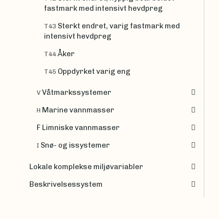
fastmark med intensivt hevdpreg
Sterkt endret, varig fastmark med
T43
intensivt hevdpreg
Åker
T44
Oppdyrket varig eng
T45
Våtmarkssystemer
V
Marine vannmasser
H
F Limniske vannmasser
Snø- og issystemer
I
Lokale komplekse miljøvariabler
Beskrivelsessystem