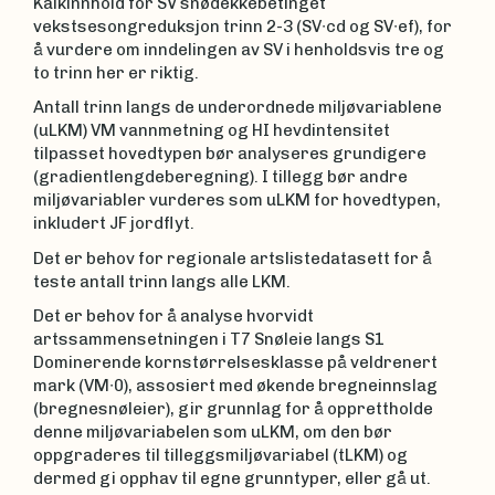
Kalkinnhold for SV snødekkebetinget
vekstsesongreduksjon trinn 2-3 (SV∙cd og SV∙ef), for
å vurdere om inndelingen av SV i henholdsvis tre og
to trinn her er riktig.
Antall trinn langs de underordnede miljøvariablene
(uLKM) VM vannmetning og HI hevdintensitet
tilpasset hovedtypen bør analyseres grundigere
(gradientlengdeberegning). I tillegg bør andre
miljøvariabler vurderes som uLKM for hovedtypen,
inkludert JF jordflyt.
Det er behov for regionale artslistedatasett for å
teste antall trinn langs alle LKM.
Det er behov for å analyse hvorvidt
artssammensetningen i T7 Snøleie langs S1
Dominerende kornstørrelsesklasse på veldrenert
mark (VM∙0), assosiert med økende bregneinnslag
(bregnesnøleier), gir grunnlag for å opprettholde
denne miljøvariabelen som uLKM, om den bør
oppgraderes til tilleggsmiljøvariabel (tLKM) og
dermed gi opphav til egne grunntyper, eller gå ut.