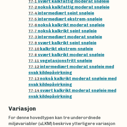
svært kalkfattig moderat snøleie
T7-1
nokså kalkfattig moderat snøleie
T7-2
intermediært seint snøleie
T7-4
intermediært ekstrem-snøleie
T7-5
nokså kalkrikt moderat snøleie
T7-6
nokså kalkrikt seint snøleie
T7-7
intermediært moderat snøleie
T7-3
svært kalkrikt seint snøleie
T7-9
kalkrikt ekstrem-snøleie
T7-10
svært kalkrikt moderat snøleie
T7-8
vegetasjonsfritt snøleie
T7-11
intermediært moderat snøleie med
T7-12
svak kildepåvirkning
nokså kalkrikt moderat snøleie med
T7-13
svak kildepåvirkning
svært kalkrikt moderat snøleie med
T7-14
svak kildepåvirkning
Variasjon
For denne hovedtypen kan tre underordnede
miljøvariabler (uLKM) beskrive ytterligere variasjon