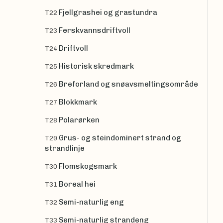
Fjellgrashei og grastundra
T22
Ferskvannsdriftvoll
T23
Driftvoll
T24
Historisk skredmark
T25
Breforland og snøavsmeltingsområde
T26
Blokkmark
T27
Polarørken
T28
Grus- og steindominert strand og
T29
strandlinje
Flomskogsmark
T30
Boreal hei
T31
Semi-naturlig eng
T32
Semi-naturlig strandeng
T33