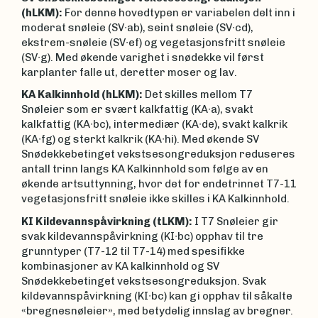
(hLKM):
For denne hovedtypen er variabelen delt inn i
moderat snøleie (SV∙ab), seint snøleie (SV∙cd),
ekstrem-snøleie (SV∙ef) og vegetasjonsfritt snøleie
(SV∙g). Med økende varighet i snødekke vil først
karplanter falle ut, deretter moser og lav.
KA Kalkinnhold (hLKM):
Det skilles mellom T7
Snøleier som er svært kalkfattig (KA∙a), svakt
kalkfattig (KA∙bc), intermediær (KA∙de), svakt kalkrik
(KA∙fg) og sterkt kalkrik (KA∙hi). Med økende SV
Snødekkebetinget vekstsesongreduksjon reduseres
antall trinn langs KA Kalkinnhold som følge av en
økende artsuttynning, hvor det for endetrinnet T7-11
vegetasjonsfritt snøleie ikke skilles i KA Kalkinnhold.
KI Kildevannspåvirkning (tLKM):
I T7 Snøleier gir
svak kildevannspåvirkning (KI∙bc) opphav til tre
grunntyper (T7-12 til T7-14) med spesifikke
kombinasjoner av KA kalkinnhold og SV
Snødekkebetinget vekstsesongreduksjon. Svak
kildevannspåvirkning (KI∙bc) kan gi opphav til såkalte
«bregnesnøleier», med betydelig innslag av bregner.