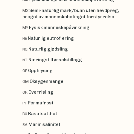
Semi-naturlig mark/bunn uten hevdpreg,
MX
preget av menneskebetinget forstyrrelse
Fysisk menneskepåvirkning
MY
Naturlig eutrofiering
NE
Naturlig gjødsling
NG
Næringstilførselstillegg
NT
Oppfrysing
OF
Oksygenmangel
OM
Overrisling
OR
Permafrost
PF
Rasutsatthet
RU
Marin salinitet
SA