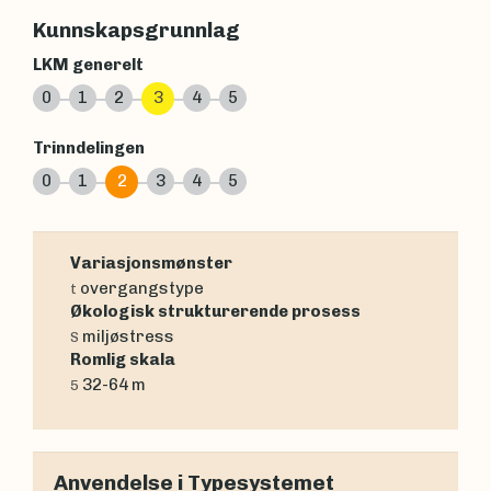
Kunnskapsgrunnlag
LKM generelt
0
1
2
3
4
5
Trinndelingen
0
1
2
3
4
5
Variasjonsmønster
overgangstype
t
Økologisk strukturerende prosess
miljøstress
S
Romlig skala
32-64 m
5
Anvendelse i Typesystemet