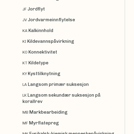
Jordflyt
JF
Jordvarmeinnflytelse
JV
Kalkinnhold
KA
Kildevannspåvirkning
KI
Konnektivitet
KO
Kildetype
KT
Kysttilknytning
KY
Langsom primær suksesjon
LA
Langsom sekundær suksesjon på
LK
korallrev
Markbearbeiding
MB
Myrflatepreg
MF
Fysikalsk-kjemisk menneskepåvirkning
MK