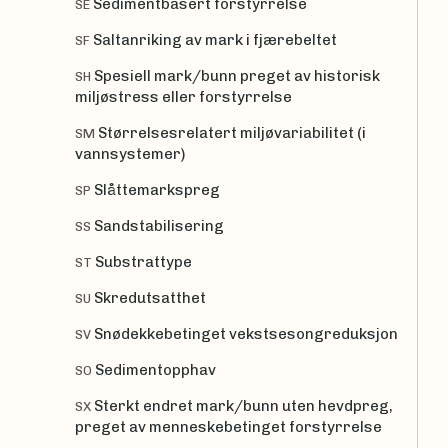
Sedimentbasert forstyrrelse
SE
Saltanriking av mark i fjærebeltet
SF
Spesiell mark/bunn preget av historisk
SH
miljøstress eller forstyrrelse
Størrelsesrelatert miljøvariabilitet (i
SM
vannsystemer)
Slåttemarkspreg
SP
Sandstabilisering
SS
Substrattype
ST
Skredutsatthet
SU
Snødekkebetinget vekstsesongreduksjon
SV
Sedimentopphav
SO
Sterkt endret mark/bunn uten hevdpreg,
SX
preget av menneskebetinget forstyrrelse