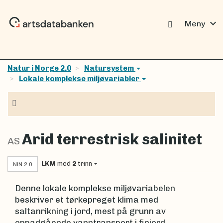
expand_more
Meny
Natur i Norge 2.0
Natursystem
Lokale komplekse miljøvariabler
Navigasjon
Arid terrestrisk salinitet
AS
LKM
med
2
trinn
NiN 2.0
Denne lokale komplekse miljøvariabelen
beskriver et tørkepreget klima med
saltanrikning i jord, mest på grunn av
oppadgående vanntransport i finjord.