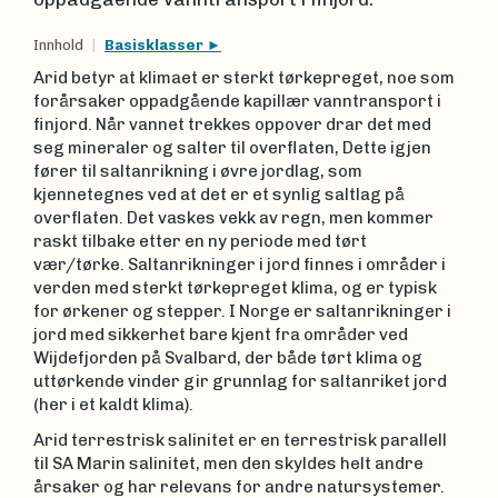
Innhold
Basisklasser
Arid betyr at klimaet er sterkt tørkepreget, noe som
forårsaker oppadgående kapillær vanntransport i
finjord. Når vannet trekkes oppover drar det med
seg mineraler og salter til overflaten, Dette igjen
fører til saltanrikning i øvre jordlag, som
kjennetegnes ved at det er et synlig saltlag på
overflaten. Det vaskes vekk av regn, men kommer
raskt tilbake etter en ny periode med tørt
vær/tørke. Saltanrikninger i jord finnes i områder i
verden med sterkt tørkepreget klima, og er typisk
for ørkener og stepper. I Norge er saltanrikninger i
jord med sikkerhet bare kjent fra områder ved
Wijdefjorden på Svalbard, der både tørt klima og
uttørkende vinder gir grunnlag for saltanriket jord
(her i et kaldt klima).
Arid terrestrisk salinitet er en terrestrisk parallell
til SA Marin salinitet, men den skyldes helt andre
årsaker og har relevans for andre natursystemer.