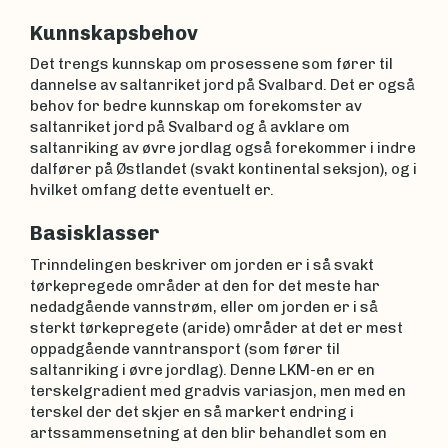
Kunnskapsbehov
Det trengs kunnskap om prosessene som fører til
dannelse av saltanriket jord på Svalbard. Det er også
behov for bedre kunnskap om forekomster av
saltanriket jord på Svalbard og å avklare om
saltanriking av øvre jordlag også forekommer i indre
dalfører på Østlandet (svakt kontinental seksjon), og i
hvilket omfang dette eventuelt er.
Basisklasser
Trinndelingen beskriver om jorden er i så svakt
tørkepregede områder at den for det meste har
nedadgående vannstrøm, eller om jorden er i så
sterkt tørkepregete (aride) områder at det er mest
oppadgående vanntransport (som fører til
saltanriking i øvre jordlag). Denne LKM-en er en
terskelgradient med gradvis variasjon, men med en
terskel der det skjer en så markert endring i
artssammensetning at den blir behandlet som en