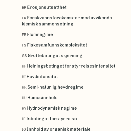
Erosjonsutsatthet
ER
Ferskvannsforekomster med avvikende
FK
kjemisk sammensetning
Flomregime
FR
Fiskesamfunnskompleksitet
FS
Grottebetinget skjerming
GS
Helningsbetinget forstyrrelsesintensitet
HF
Hevdintensitet
HI
Semi-naturlig hevdregime
HR
Humusinnhold
HU
Hydrodynamisk regime
HY
Isbetinget forstyrrelse
IF
Innhold av organisk materiale
IO