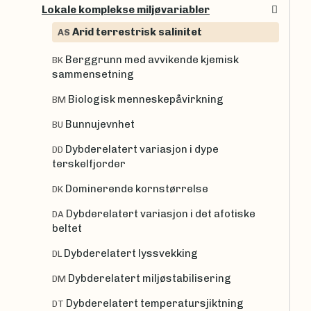
Lokale komplekse miljøvariabler
Arid terrestrisk salinitet
AS
Berggrunn med avvikende kjemisk
BK
sammensetning
Biologisk menneskepåvirkning
BM
Bunnujevnhet
BU
Dybderelatert variasjon i dype
DD
terskelfjorder
Dominerende kornstørrelse
DK
Dybderelatert variasjon i det afotiske
DA
beltet
Dybderelatert lyssvekking
DL
Dybderelatert miljøstabilisering
DM
Dybderelatert temperatursjiktning
DT