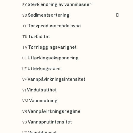
Sterk endring av vannmasser
SY
Sedimentsortering
S3
Torvproduserende evne
TE
Turbiditet
TU
Tørrleggingsvarighet
TV
Uttørkingseksponering
UE
Uttørkingsfare
UF
Vannpåvirkningsintensitet
VF
Vindutsatthet
VI
Vannmetning
VM
Vannpåvirkningsregime
VR
Vannsprutintensitet
VS
Vanntilførsel
VT