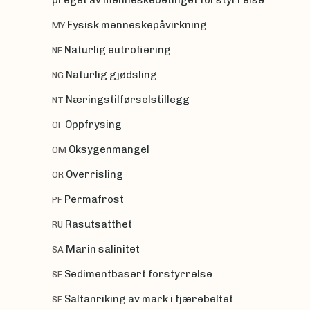
Fysisk menneskepåvirkning
MY
Naturlig eutrofiering
NE
Naturlig gjødsling
NG
Næringstilførselstillegg
NT
Oppfrysing
OF
Oksygenmangel
OM
Overrisling
OR
Permafrost
PF
Rasutsatthet
RU
Marin salinitet
SA
Sedimentbasert forstyrrelse
SE
Saltanriking av mark i fjærebeltet
SF