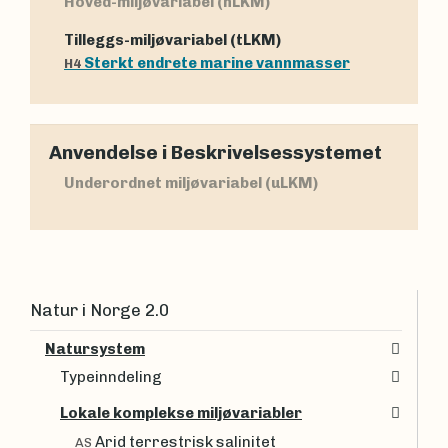
Hoved-miljøvariabel (hLKM)
Tilleggs-miljøvariabel (tLKM)
Sterkt endrete marine vannmasser
H4
Anvendelse i Beskrivelsessystemet
Underordnet miljøvariabel (uLKM)
Natur i Norge 2.0
Natursystem
Typeinndeling
Lokale komplekse miljøvariabler
Arid terrestrisk salinitet
AS