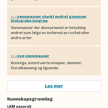
vannmasser sterkt endret gjennom
SY-c
biologiske inngrep
Vannmasser der økosystemet er betydelig
endret som følge av innførsel av rovfisk eller
andre arter.
nye vannmasser
SY-d
Kunstige, konstruerte innsjøer, dammer,
litoralbasseng og lignende.
Les mer
Kunnskapsgrunnlag
LKM generelt