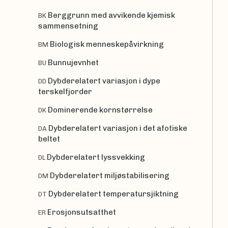
Berggrunn med avvikende kjemisk
BK
sammensetning
Biologisk menneskepåvirkning
BM
Bunnujevnhet
BU
Dybderelatert variasjon i dype
DD
terskelfjorder
Dominerende kornstørrelse
DK
Dybderelatert variasjon i det afotiske
DA
beltet
Dybderelatert lyssvekking
DL
Dybderelatert miljøstabilisering
DM
Dybderelatert temperatursjiktning
DT
Erosjonsutsatthet
ER