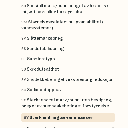
Spesiell mark/bunn preget av historisk
SH
miljøstress eller forstyrrelse
Størrelsesrelatert miljøvariabilitet (i
SM
vannsystemer)
Slåttemarkspreg
SP
Sandstabilisering
SS
Substrattype
ST
Skredutsatthet
SU
Snødekkebetinget vekstsesongreduksjon
SV
Sedimentopphav
SO
Sterkt endret mark/bunn uten hevdpreg,
SX
preget av menneskebetinget forstyrrelse
Sterk endring av vannmasser
SY