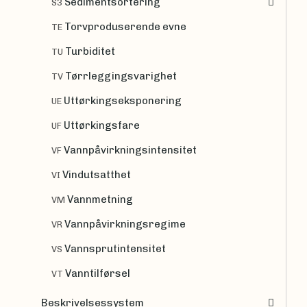
Sedimentsortering
S3
Torvproduserende evne
TE
Turbiditet
TU
Tørrleggingsvarighet
TV
Uttørkingseksponering
UE
Uttørkingsfare
UF
Vannpåvirkningsintensitet
VF
Vindutsatthet
VI
Vannmetning
VM
Vannpåvirkningsregime
VR
Vannsprutintensitet
VS
Vanntilførsel
VT
Beskrivelsessystem