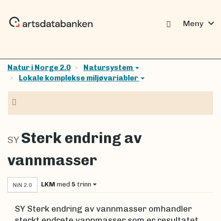
expand_more
Meny
Natur i Norge 2.0
Natursystem
Lokale komplekse miljøvariabler
Navigasjon
Sterk endring av
SY
vannmasser
LKM
med
5
trinn
NiN 2.0
SY Sterk endring av vannmasser omhandler
sterkt endrete vannmasser som er resultatet