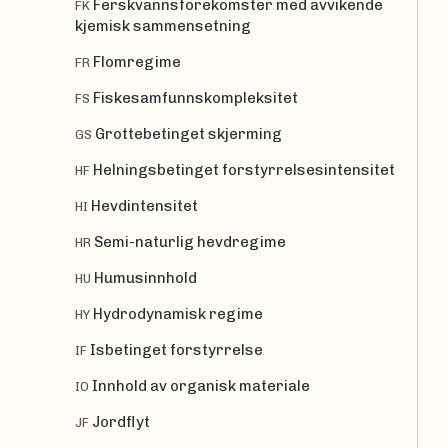
Ferskvannsforekomster med avvikende
FK
kjemisk sammensetning
Flomregime
FR
Fiskesamfunnskompleksitet
FS
Grottebetinget skjerming
GS
Helningsbetinget forstyrrelsesintensitet
HF
Hevdintensitet
HI
Semi-naturlig hevdregime
HR
Humusinnhold
HU
Hydrodynamisk regime
HY
Isbetinget forstyrrelse
IF
Innhold av organisk materiale
IO
Jordflyt
JF