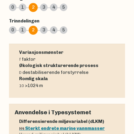
0
1
2
3
4
5
Trinndelingen
0
1
2
3
4
5
Variasjonsmønster
faktor
f
Økologisk strukturerende prosess
destabiliserende forstyrrelse
D
Romlig skala
>1024 m
10
Anvendelse i Typesystemet
Differensierende miljøvariabel (dLKM)
Sterkt endrete marine vannmasser
H4