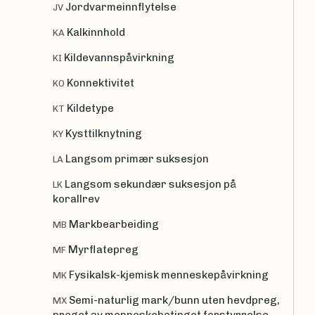
Jordvarmeinnflytelse
JV
Kalkinnhold
KA
Kildevannspåvirkning
KI
Konnektivitet
KO
Kildetype
KT
Kysttilknytning
KY
Langsom primær suksesjon
LA
Langsom sekundær suksesjon på
LK
korallrev
Markbearbeiding
MB
Myrflatepreg
MF
Fysikalsk-kjemisk menneskepåvirkning
MK
Semi-naturlig mark/bunn uten hevdpreg,
MX
preget av menneskebetinget forstyrrelse