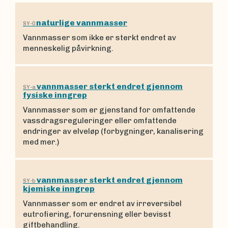
naturlige vannmasser
SY-0
Vannmasser som ikke er sterkt endret av
menneskelig påvirkning.
vannmasser sterkt endret gjennom
SY-a
fysiske inngrep
Vannmasser som er gjenstand for omfattende
vassdragsreguleringer eller omfattende
endringer av elveløp (forbygninger, kanalisering
med mer.)
vannmasser sterkt endret gjennom
SY-b
kjemiske inngrep
Vannmasser som er endret av irreversibel
eutrofiering, forurensning eller bevisst
giftbehandling.