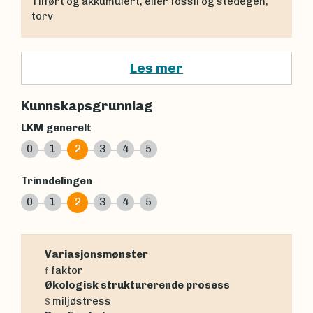
Tilført og akkumulert, eller fossil og stedegen,
torv
Les mer
Kunnskapsgrunnlag
LKM generelt
0
1
2
3
4
5
Trinndelingen
0
1
2
3
4
5
Variasjonsmønster
faktor
f
Økologisk strukturerende prosess
miljøstress
S