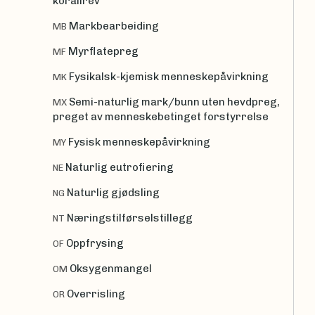
korallrev
Markbearbeiding
MB
Myrflatepreg
MF
Fysikalsk-kjemisk menneskepåvirkning
MK
Semi-naturlig mark/bunn uten hevdpreg,
MX
preget av menneskebetinget forstyrrelse
Fysisk menneskepåvirkning
MY
Naturlig eutrofiering
NE
Naturlig gjødsling
NG
Næringstilførselstillegg
NT
Oppfrysing
OF
Oksygenmangel
OM
Overrisling
OR