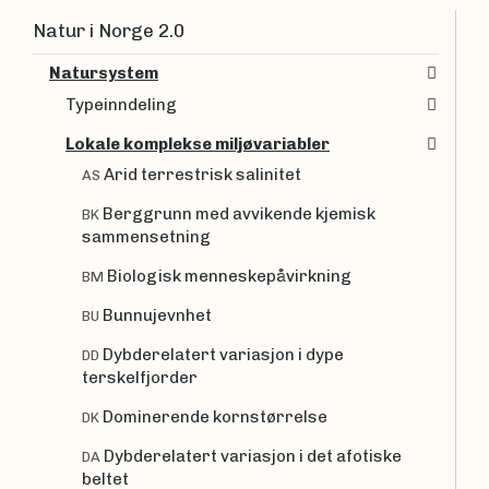
Natur i Norge 2.0
Natursystem
Typeinndeling
Lokale komplekse miljøvariabler
Arid terrestrisk salinitet
AS
Berggrunn med avvikende kjemisk
BK
sammensetning
Biologisk menneskepåvirkning
BM
Bunnujevnhet
BU
Dybderelatert variasjon i dype
DD
terskelfjorder
Dominerende kornstørrelse
DK
Dybderelatert variasjon i det afotiske
DA
beltet