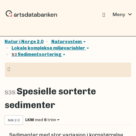
expand_more
Meny
Natur i Norge 2.0
Natursystem
Lokale komplekse miljøvariabler
Sedimentsortering
S3
Navigasjon
Spesielle sorterte
S3S
sedimenter
LKM
med
6
trinn
NiN 2.0
Sedimenter med stor variasjon i kornstørrelse