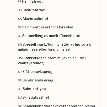
Permafrost
PF
Rasutsatthet
RU
Marin salinitet
SA
Sedimentbasert forstyrrelse
SE
Saltanriking av mark i fjærebeltet
SF
Spesiell mark/bunn preget av historisk
SH
miljøstress eller forstyrrelse
Størrelsesrelatert miljøvariabilitet (i
SM
vannsystemer)
Slåttemarkspreg
SP
Sandstabilisering
SS
Substrattype
ST
Skredutsatthet
SU
Snødekkebetinget vekstsesongreduksjon
SV