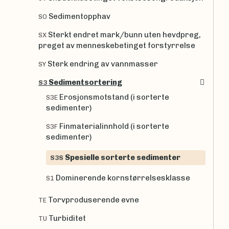
Sedimentopphav
SO
Sterkt endret mark/bunn uten hevdpreg,
SX
preget av menneskebetinget forstyrrelse
Sterk endring av vannmasser
SY
Sedimentsortering
S3
Erosjonsmotstand (i sorterte
S3E
sedimenter)
Finmaterialinnhold (i sorterte
S3F
sedimenter)
Spesielle sorterte sedimenter
S3S
Dominerende kornstørrelsesklasse
S1
Torvproduserende evne
TE
Turbiditet
TU