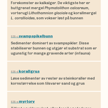
Forekomster av kalkalger. De viktigste her er
buttgrenet mergel
Phymatolithon calcareum
,
vorterugl
Lithothamnion glaciale
og korallmergel
L. corallioides
, som vokser løst på bunnen
svampspikelbunn
S3S-c
Sedimenter dominert av svampspikler. Disse
stabiliserer bunnen og utgjør et substrat som er
ugunstig for mange gravende arter (infauna)
korallgrus
S3S-d
Løse sedimenter av rester av steinkoraller med
kornstørrelse som tilsvarer sand og grus
myrtorv
S3S-e