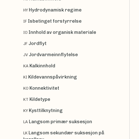
Hydrodynamisk regime
HY
Isbetinget forstyrrelse
IF
Innhold av organisk materiale
IO
Jordflyt
JF
Jordvarmeinnflytelse
JV
Kalkinnhold
KA
Kildevannspåvirkning
KI
Konnektivitet
KO
Kildetype
KT
Kysttilknytning
KY
Langsom primær suksesjon
LA
Langsom sekundær suksesjon på
LK