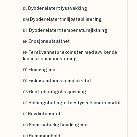
Dybderelatert lyssvekking
DL
Dybderelatert miljøstabilisering
DM
Dybderelatert temperatursjiktning
DT
Erosjonsutsatthet
ER
Ferskvannsforekomster med avvikende
FK
kjemisk sammensetning
Flomregime
FR
Fiskesamfunnskompleksitet
FS
Grottebetinget skjerming
GS
Helningsbetinget forstyrrelsesintensitet
HF
Hevdintensitet
HI
Semi-naturlig hevdregime
HR
Humusinnhold
HU