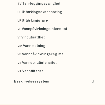
Tørrleggingsvarighet
TV
Uttørkingseksponering
UE
Uttørkingsfare
UF
Vannpåvirkningsintensitet
VF
Vindutsatthet
VI
Vannmetning
VM
Vannpåvirkningsregime
VR
Vannsprutintensitet
VS
Vanntilførsel
VT
Beskrivelsessystem