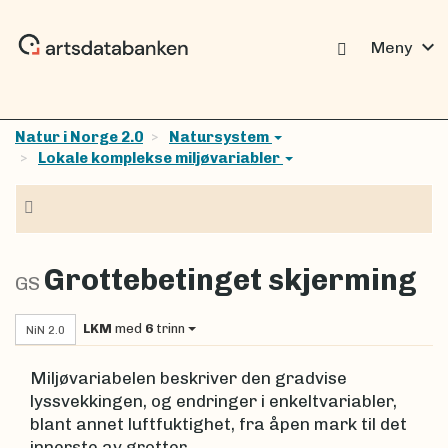
expand_more
Meny
Natur i Norge 2.0
Natursystem
Lokale komplekse miljøvariabler
Navigasjon
Grottebetinget skjerming
GS
LKM
med
6
trinn
NiN 2.0
Miljøvariabelen beskriver den gradvise
lyssvekkingen, og endringer i enkeltvariabler,
blant annet luftfuktighet, fra åpen mark til det
innerste av grotter.