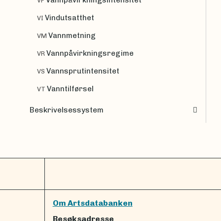
VF
Vindutsatthet
VI
Vannmetning
VM
Vannpåvirkningsregime
VR
Vannsprutintensitet
VS
Vanntilførsel
VT
Beskrivelsessystem
Om Artsdatabanken
Besøksadresse