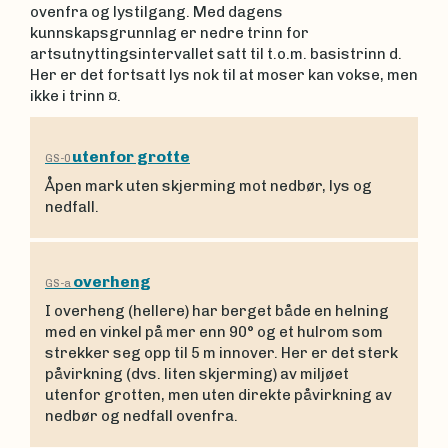
ovenfra og lystilgang. Med dagens
kunnskapsgrunnlag er nedre trinn for
artsutnyttingsintervallet satt til t.o.m. basistrinn d.
Her er det fortsatt lys nok til at moser kan vokse, men
ikke i trinn ¤.
utenfor grotte
GS-0
Åpen mark uten skjerming mot nedbør, lys og
nedfall.
overheng
GS-a
I overheng (hellere) har berget både en helning
med en vinkel på mer enn 90° og et hulrom som
strekker seg opp til 5 m innover. Her er det sterk
påvirkning (dvs. liten skjerming) av miljøet
utenfor grotten, men uten direkte påvirkning av
nedbør og nedfall ovenfra.