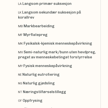
Langsom primær suksesjon
LA
Langsom sekundær suksesjon på
LK
korallrev
Markbearbeiding
MB
Myrflatepreg
MF
Fysikalsk-kjemisk menneskepåvirkning
MK
Semi-naturlig mark/bunn uten hevdpreg,
MX
preget av menneskebetinget forstyrrelse
Fysisk menneskepåvirkning
MY
Naturlig eutrofiering
NE
Naturlig gjødsling
NG
Næringstilførselstillegg
NT
Oppfrysing
OF