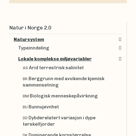
Natur i Norge 2.0
Natursystem
Typeinndeling
Lokale komplekse miljøvariabler
Arid terrestrisk salinitet
AS
Berggrunn med avvikende kjemisk
BK
sammensetning
Biologisk menneskepåvirkning
BM
Bunnujevnhet
BU
Dybderelatert variasjon i dype
DD
terskelfjorder
Dominerende kornstørrelse
DK