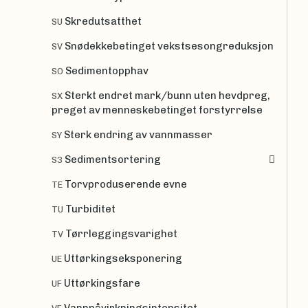
Skredutsatthet
SU
Snødekkebetinget vekstsesongreduksjon
SV
Sedimentopphav
SO
Sterkt endret mark/bunn uten hevdpreg,
SX
preget av menneskebetinget forstyrrelse
Sterk endring av vannmasser
SY
Sedimentsortering
S3
Torvproduserende evne
TE
Turbiditet
TU
Tørrleggingsvarighet
TV
Uttørkingseksponering
UE
Uttørkingsfare
UF
Vannpåvirkningsintensitet