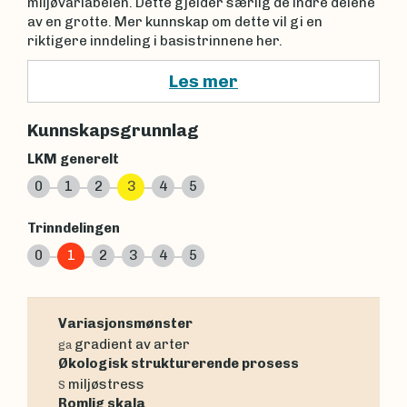
miljøvariabelen. Dette gjelder særlig de indre delene
av en grotte. Mer kunnskap om dette vil gi en
riktigere inndeling i basistrinnene her.
Les mer
Kunnskapsgrunnlag
LKM generelt
0
1
2
3
4
5
Trinndelingen
0
1
2
3
4
5
Variasjonsmønster
gradient av arter
ga
Økologisk strukturerende prosess
miljøstress
S
Romlig skala