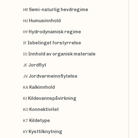
Semi-naturlig hevdregime
HR
Humusinnhold
HU
Hydrodynamisk regime
HY
Isbetinget forstyrrelse
IF
Innhold av organisk materiale
IO
Jordflyt
JF
Jordvarmeinnflytelse
JV
Kalkinnhold
KA
Kildevannspåvirkning
KI
Konnektivitet
KO
Kildetype
KT
Kysttilknytning
KY