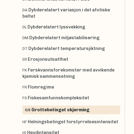
Dybderelatert variasjon i det afotiske
DA
beltet
Dybderelatert lyssvekking
DL
Dybderelatert miljøstabilisering
DM
Dybderelatert temperatursjiktning
DT
Erosjonsutsatthet
ER
Ferskvannsforekomster med avvikende
FK
kjemisk sammensetning
Flomregime
FR
Fiskesamfunnskompleksitet
FS
Grottebetinget skjerming
GS
Helningsbetinget forstyrrelsesintensitet
HF
Hevdintensitet
HI