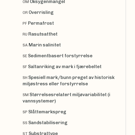
Oksygenmangel
OM
Overrisling
OR
Permafrost
PF
Rasutsatthet
RU
Marin salinitet
SA
Sedimentbasert forstyrrelse
SE
Saltanriking av mark i fjærebeltet
SF
Spesiell mark/bunn preget av historisk
SH
miljøstress eller forstyrrelse
Størrelsesrelatert miljøvariabilitet (i
SM
vannsystemer)
Slåttemarkspreg
SP
Sandstabilisering
SS
Substrattype
ST