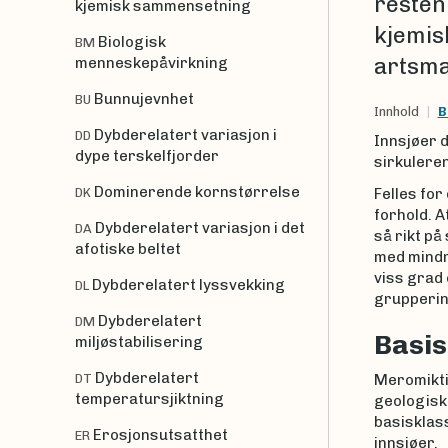
resten
kjemisk sammensetning
kjemisk
Biologisk
BM
artsma
menneskepåvirkning
Bunnujevnhet
BU
Innhold
B
Dybderelatert variasjon i
DD
Innsjøer d
dype terskelfjorder
sirkulere
Dominerende kornstørrelse
Felles for
DK
forhold. A
Dybderelatert variasjon i det
DA
så rikt på
afotiske beltet
med mindre
viss grad 
Dybderelatert lyssvekking
DL
grupperin
Dybderelatert
DM
Basis
miljøstabilisering
Dybderelatert
DT
Meromikti
temperatursjiktning
geologiske
basisklass
Erosjonsutsatthet
ER
innsjøer.