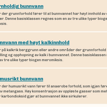
rnholdig bunnvann
 der grunnforhold fører til at bunnvannet har høyt innhold av
er. Denne basisklassen regnes som en av tre ulike typer biog
sis.
nnvann med høyt kalkinnhold
 på kalkrik berggrunn eller andre områder der grunnforhold f
elling og opphopning av kalk i bunnvannet. Denne basisklassen
v tre ulike typer biogen meromiksis.
musrikt bunnvann
 der humusrikt vann fører til anaerobe forhold, som igjen føre
 av metangass. Høy konsentrasjon av oppløste gasser som me
 karbondioksid gjør at bunnvannet ikke sirkulerer.