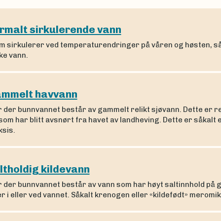
rmalt sirkulerende vann
m sirkulerer ved temperaturendringer på våren og høsten, så
ske vann.
mmelt havvann
 der bunnvannet består av gammelt relikt sjøvann. Dette er r
som har blitt avsnørt fra havet av landheving. Dette er såkalt
sis.
ltholdig kildevann
r der bunnvannet består av vann som har høyt saltinnhold på 
er i eller ved vannet. Såkalt krenogen eller «kildefødt» meromik