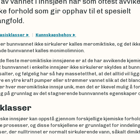
 av vannet i innsjøen har som oftest avvik
e forhold som gir opphav til et spesielt
ngfold.
asisklasser
Kunnskapsbehov
er bunnvannet ikke sirkulerer kalles meromiktiske, og det ikk
nde bunnvannet kalles monimolimnion.
 de fleste meromiktiske innsjøene er at de har avvikende kjemi
t bunnvannet i enkelte innsjøer ikke sirkulerer skyldes at bun
 salter, og følgelig har så høy massetetthet, at det alltid vil li
 en ytre kraft pumper eller strømmer vannet slik at det bland
er hver meromiktiske innsjø unik, men det er likevel mulig å fo
g på grunnlag av det stagnerende bunnvannets egenskaper 
klasser
ske innsjøer kan oppstå gjennom forskjellige kjemiske forhol
 prosesser, og disse forskjellene er grunnlaget for inndeling
er, der nulltrinnet er normalt sirkulerende vann, såkalt dimik