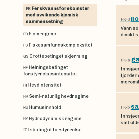
Ferskvannsforekomster
FK
med avvikende kjemisk
no
FK-0
sammensetning
Vann so
Flomregime
FR
dimikti
Fiskesamfunnskompleksitet
FS
Grottebetinget skjerming
GS
ga
FK-a
Helningsbetinget
HF
Innsjøer
forstyrrelsesintensitet
fjorder 
meromik
Hevdintensitet
HI
Semi-naturlig hevdregime
HR
sa
FK-b
Humusinnhold
HU
Innsjøe
Hydrodynamisk regime
HY
saltkild
Isbetinget forstyrrelse
IF