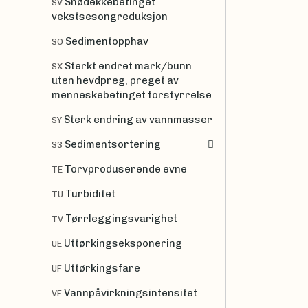
Snødekkebetinget
SV
vekstsesongreduksjon
Sedimentopphav
SO
Sterkt endret mark/bunn
SX
uten hevdpreg, preget av
menneskebetinget forstyrrelse
Sterk endring av vannmasser
SY
Sedimentsortering
S3
Torvproduserende evne
TE
Turbiditet
TU
Tørrleggingsvarighet
TV
Uttørkingseksponering
UE
Uttørkingsfare
UF
Vannpåvirkningsintensitet
VF