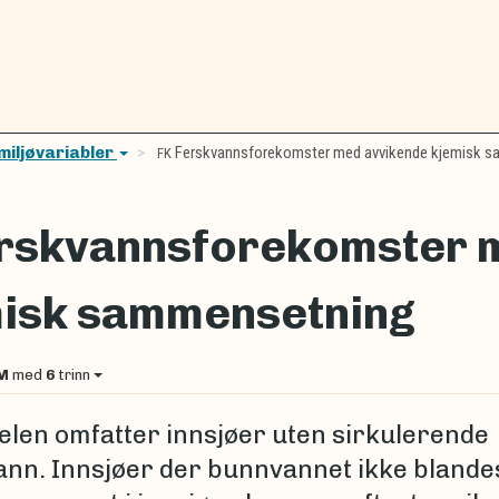
miljøvariabler
Ferskvannsforekomster med avvikende kjemisk 
FK
rskvannsforekomster 
isk sammensetning
M
med
6
trinn
elen omfatter innsjøer uten sirkulerende
nn. Innsjøer der bunnvannet ikke bland