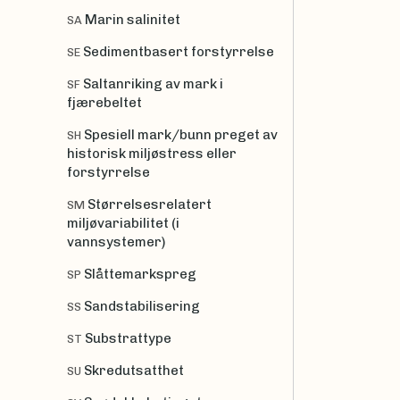
Marin salinitet
SA
Sedimentbasert forstyrrelse
SE
Saltanriking av mark i
SF
fjærebeltet
Spesiell mark/bunn preget av
SH
historisk miljøstress eller
forstyrrelse
Størrelsesrelatert
SM
miljøvariabilitet (i
vannsystemer)
Slåttemarkspreg
SP
Sandstabilisering
SS
Substrattype
ST
Skredutsatthet
SU