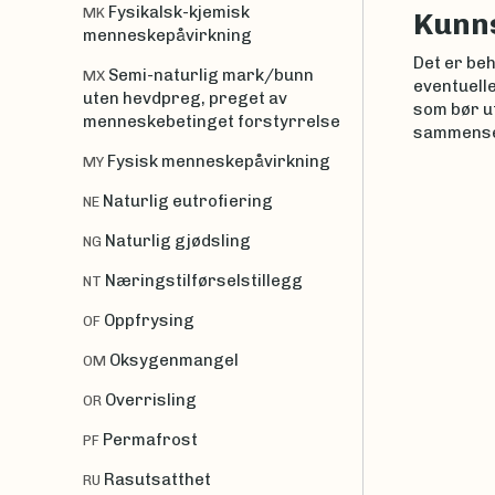
Fysikalsk-kjemisk
MK
Kunn
menneskepåvirkning
Det er be
Semi-naturlig mark/bunn
MX
eventuelle
uten hevdpreg, preget av
som bør u
menneskebetinget forstyrrelse
sammenset
Fysisk menneskepåvirkning
MY
Naturlig eutrofiering
NE
Naturlig gjødsling
NG
Næringstilførselstillegg
NT
Oppfrysing
OF
Oksygenmangel
OM
Overrisling
OR
Permafrost
PF
Rasutsatthet
RU