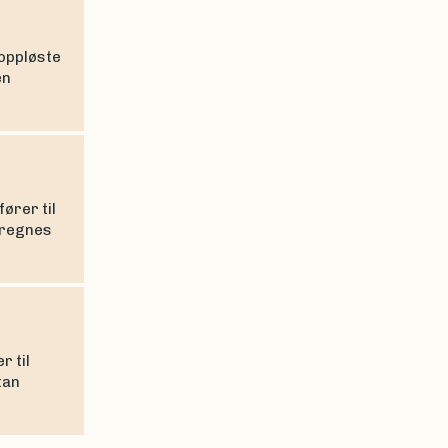
 oppløste
en
ører til
 regnes
r til
tan