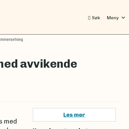
expand_more
Søk
Meny
sammensetning
med avvikende
Les mer
es med