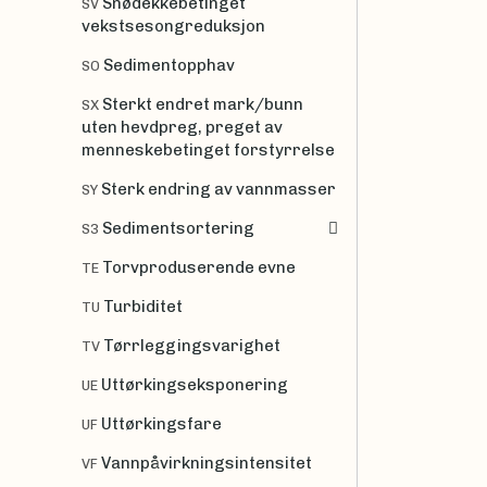
Snødekkebetinget
SV
vekstsesongreduksjon
Sedimentopphav
SO
Sterkt endret mark/bunn
SX
uten hevdpreg, preget av
menneskebetinget forstyrrelse
Sterk endring av vannmasser
SY
Sedimentsortering
S3
Torvproduserende evne
TE
Turbiditet
TU
Tørrleggingsvarighet
TV
Uttørkingseksponering
UE
Uttørkingsfare
UF
Vannpåvirkningsintensitet
VF