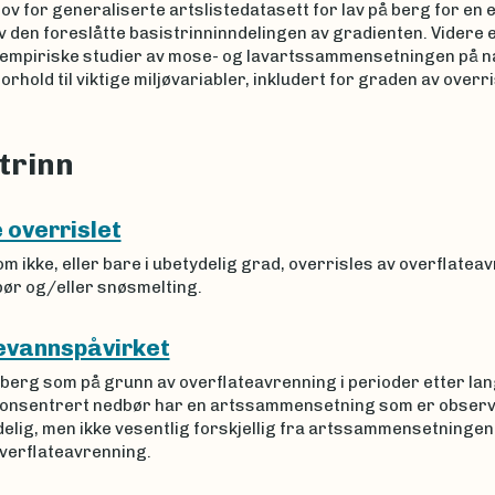
ov for generaliserte artslistedatasett for lav på berg for en 
v den foreslåtte basistrinninndelingen av gradienten. Videre e
 empiriske studier av mose- og lavartssammensetningen på n
orhold til viktige miljøvariabler, inkludert for graden av overri
trinn
 overrislet
m ikke, eller bare i ubetydelig grad, overrisles av overflatea
bør og/eller snøsmelting.
evannspåvirket
 berg som på grunn av overflateavrenning i perioder etter la
konsentrert nedbør har en artssammensetning som er obser
delig, men ikke vesentlig forskjellig fra artssammensetningen
overflateavrenning.