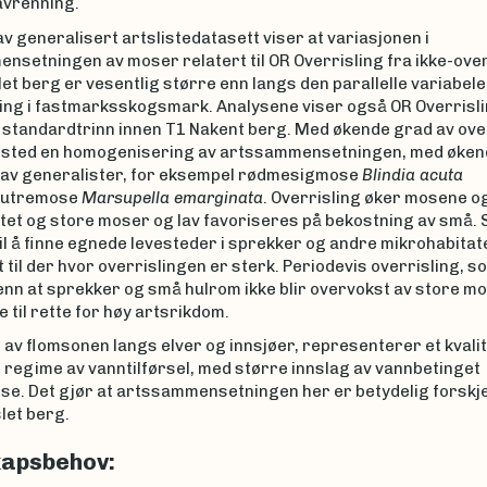
avrenning.
v generalisert artslistedatasett viser at variasjonen i
nsetningen av moser relatert til OR Overrisling fra ikke-over
slet berg er vesentlig større enn langs den parallelle variabel
ng i fastmarksskogsmark. Analysene viser også OR Overrisli
e standardtrinn innen T1 Nakent berg. Med økende grad av ove
t sted en homogenisering av artssammensetningen, med øken
av generalister, for eksempel rødmesigmose
Blindia acuta
hutremose
Marsupella emarginata
. Overrisling øker mosene og
itet og store moser og lav favoriseres på bekostning av små.
il å finne egnede levesteder i sprekker og andre mikrohabitat
til der hvor overrislingen er sterk. Periodevis overrisling, s
nn at sprekker og små hulrom ikke blir overvokst av store mo
 til rette for høy artsrikdom.
av flomsonen langs elver og innsjøer, representerer et kvalit
g regime av vanntilførsel, med større innslag av vannbetinget
se. Det gjør at artssammensetningen her er betydelig forskjel
let berg.
apsbehov: