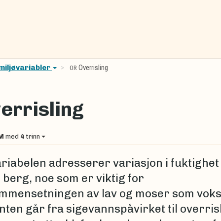
miljøvariabler
Overrisling
OR
errisling
M
med
4
trinn
ariabelen adresserer variasjon i fuktighet
 berg, noe som er viktig for
mmensetningen av lav og moser som voks
nten går fra sigevannspåvirket til overris