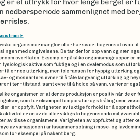
g er et uttrykk for hvor lenge berget er f
en nedbørsperiode sammenlignet med be
errisles.
asistrinn
driske organismer mangler eller har svært begrenset evne til
slingen med omgivelsene. De tar derfor opp vann og nærings
jennom overflaten. Eksempler på slike organismegrupper er 
r fysiologisk aktive som fuktige og i en dvalemodus som uttørk
er tåler noe uttørking, men toleransen for hyppig uttørking o
Lav- og mosearters evner til å tåle langvarig uttørking og høy
er i tørr tilstand, samt evne til å holde på vann, varierer ogs
 slike organismer er at deres produksjon er positiv når de er 
ingelser, som for eksempel temperatur og stråling over visse
ier, er oppfylt. Varigheten av fuktige forhold for å opprettho
k aktivitet er en av de aller viktigste begrensende miljøvariab
er av disse organismene. Varigheten av oppfuktet og uttørket
 mye av variasjonen i artssammensetning i mose- og lavdomin
som for eksempel på nakent berg.