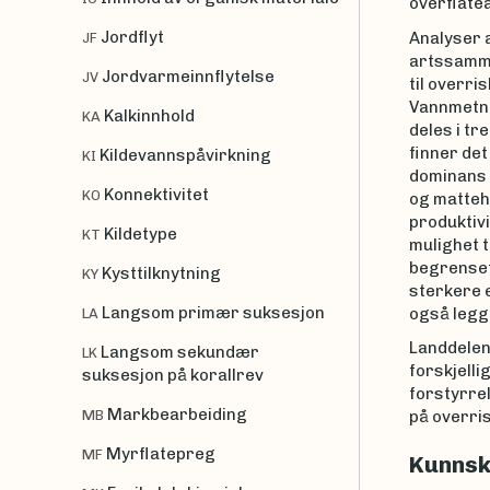
overflate
Jordflyt
Analyser a
JF
artssamme
Jordvarmeinnflytelse
JV
til overri
Vannmetni
Kalkinnhold
KA
deles i tr
finner de
Kildevannspåvirkning
KI
dominans 
Konnektivitet
KO
og matte
produktiv
Kildetype
KT
mulighet t
begrenset 
Kysttilknytning
KY
sterkere e
Langsom primær suksesjon
også legge
LA
Landdelen 
Langsom sekundær
LK
forskjelli
suksesjon på korallrev
forstyrrel
Markbearbeiding
MB
på overris
Myrflatepreg
MF
Kunnsk