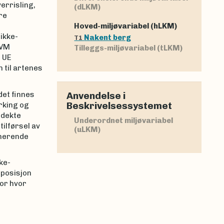
errisling,
(dLKM)
re
Hoved-miljøvariabel (hLKM)
ikke-
Nakent berg
T1
 VM
Tilleggs-miljøvariabel (tLKM)
 UE
 til artenes
det finnes
Anvendelse i
Beskrivelsessystemet
rking og
ddekte
Underordnet miljøvariabel
ilførsel av
(uLKM)
inerende
ke-
 posisjon
for hvor