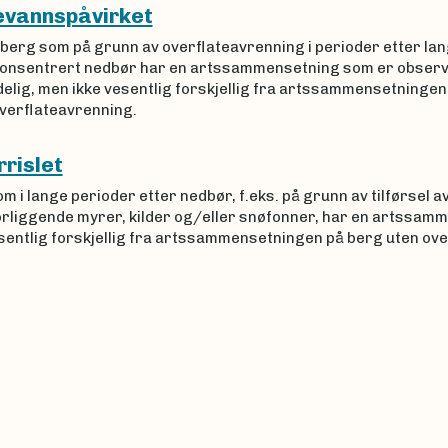
evannspåvirket
 berg som på grunn av overflateavrenning i perioder etter la
konsentrert nedbør har en artssammensetning som er obser
delig, men ikke vesentlig forskjellig fra artssammensetningen
overflateavrenning.
rrislet
m i lange perioder etter nedbør, f.eks. på grunn av tilførsel a
orliggende myrer, kilder og/eller snøfonner, har en artssam
sentlig forskjellig fra artssammensetningen på berg uten over