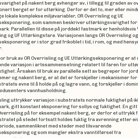
varighet på nakent berg avhenger av, i tillegg til graden av ov
nert berget er for uttørking. Derfor er det to, mer eller mind
 lokale komplekse miljøvariabler, OR Overrisling og UE
seksponering, som sammen beskriver uttørkingsvarighet for 
ark. Parallellen til disse på jorddekt fastmark er henholdsvis
ng og UF Uttørkingsfare. Variasjonen langs OR Overrisling og
eksponering er i stor grad frikoblet i tid, i rom, og med hensyn
.
for bruk av OR Overrisling og UE Uttørkingseksponering er at 
ende variasjon i artssammensetning relatert til faren for uttø
tighet. Årsaken til bruk av parallelle sett av begreper for jor
er og nakent berg, er at det er forskjeller i mekanismer for t
tratets evne til å holde på og lagre vann, og forskjeller i dom
odusenters vannhusholdning.
ling uttrykker variasjon i substratets normale fuktighet på ik
ark, gitt konstant eksponering for sollys og fuktighet. En gitt
verrisling på for eksempel nakent berg, er derfor et uttrykk 
tratet på stedet fortsatt holdes fuktig fra avrenning etter en
riode, sammenliknet med steder med tilsvarende
seksponering og som mangler ekstra vanntilførsel fra