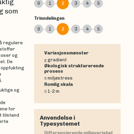
uktig
0
1
2
3
4
5
rg som
Trinndelingen
0
1
2
3
4
5
 å regulere
stoffer
Variasjonsmønster
moser og
gradient
g
et. De
Økologisk strukturerende
g oppfukting
prosess
e
miljøstress
S
å.
Romlig skala
fuktige og
1-2 m
0
lde
lene for
 tilstand
Anvendelse i
erte
Typesystemet
Differensierende miljøvariabel