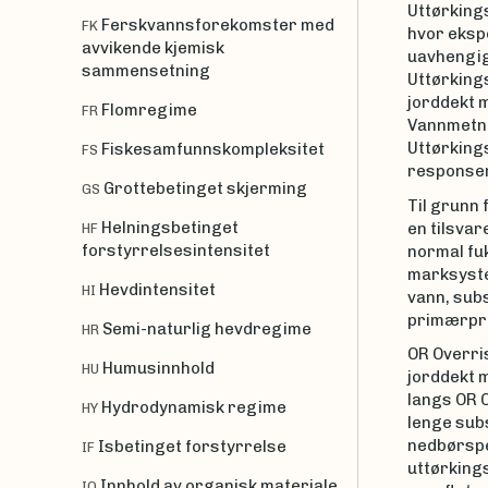
Uttørkings
Ferskvannsforekomster med
FK
hvor ekspo
avvikende kjemisk
uavhengige
sammensetning
Uttørking
jorddekt m
Flomregime
FR
Vannmetni
Uttørkings
Fiskesamfunnskompleksitet
FS
responser
Grottebetinget skjerming
GS
Til grunn 
Helningsbetinget
en tilsvar
HF
forstyrrelsesintensitet
normal fuk
marksystem
Hevdintensitet
HI
vann, subs
primærpr
Semi-naturlig hevdregime
HR
OR Overris
Humusinnhold
HU
jorddekt m
langs OR O
Hydrodynamisk regime
HY
lenge subs
nedbørspe
Isbetinget forstyrrelse
IF
uttørking
Innhold av organisk materiale
IO