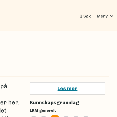
expand_more
Søk
Meny
 på
Les mer
er her.
Kunnskapsgrunnlag
let
LKM generelt