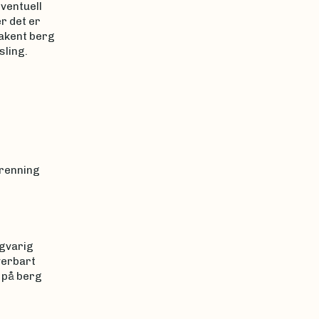
eventuell
r det er
akent berg
sling.
vrenning
ngvarig
verbart
 på berg