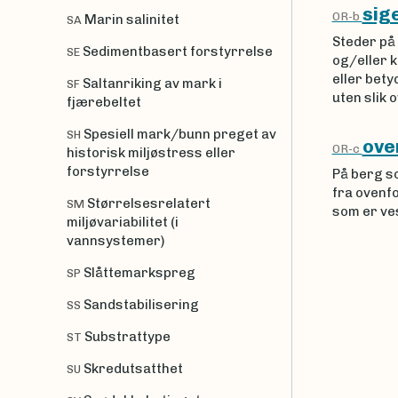
sig
OR-b
Marin salinitet
SA
Steder på
Sedimentbasert forstyrrelse
SE
og/eller 
eller bety
Saltanriking av mark i
SF
uten slik 
fjærebeltet
Spesiell mark/bunn preget av
SH
ove
OR-c
historisk miljøstress eller
forstyrrelse
På berg so
fra ovenf
Størrelsesrelatert
SM
som er ve
miljøvariabilitet (i
vannsystemer)
Slåttemarkspreg
SP
Sandstabilisering
SS
Substrattype
ST
Skredutsatthet
SU