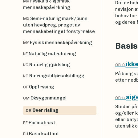
Fysikalsk-kjemisk
MK
Det er beh
menneskepåvirkning
revisjon a
behov for
Semi-naturlig mark/bunn
MX
og deres f
uten hevdpreg, preget av
menneskebetinget forstyrrelse
Fysisk menneskepåvirkning
MY
Basis
Naturlig eutrofiering
NE
ikke
Naturlig gjødsling
OR-0
NG
På berg so
Næringstilførselstillegg
NT
etter ned
Oppfrysing
OF
sig
OR-a
Oksygenmangel
OM
Steder på
Overrisling
OR
og/eller 
eller bety
Permafrost
PF
uten slik 
Rasutsatthet
RU