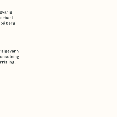
ngvarig
verbart
 på berg
v sigevann
mensetning
risling.