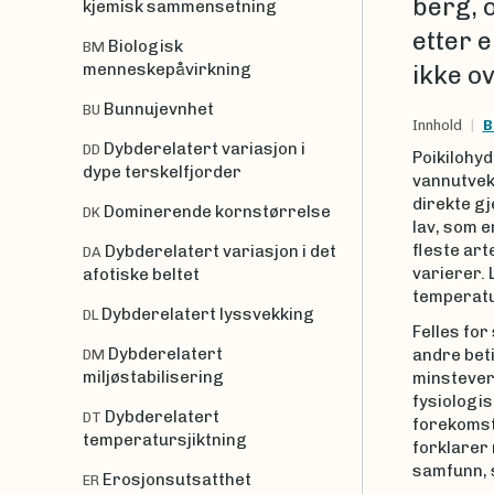
berg, o
kjemisk sammensetning
etter 
Biologisk
BM
menneskepåvirkning
ikke ov
Bunnujevnhet
BU
Innhold
B
Dybderelatert variasjon i
DD
Poikilohy
dype terskelfjorder
vannutvek
direkte g
Dominerende kornstørrelse
DK
lav, som e
fleste art
Dybderelatert variasjon i det
DA
varierer. 
afotiske beltet
temperatur
Dybderelatert lyssvekking
DL
Felles for
Dybderelatert
andre bet
DM
miljøstabilisering
minsteverd
fysiologis
Dybderelatert
DT
forekomst
temperatursjiktning
forklarer
samfunn, 
Erosjonsutsatthet
ER