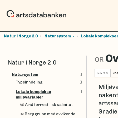
Natur i Norge 2.0
Natursystem
Lokale komplekse 
Ov
OR
Natur i Norge 2.0
LK
NiN 2.0
Natursystem
Typeinndeling
Miljøv
Lokale komplekse
nakent
miljøvariabler
artssa
Arid terrestrisk salinitet
AS
Gradie
Berggrunn med avvikende
BK