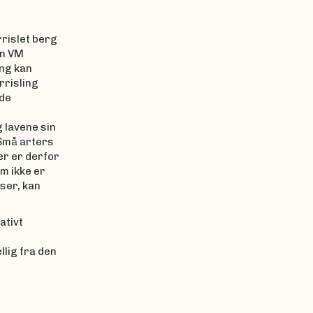
rislet berg
en VM
ng kan
rrisling
de
 lavene sin
 Små arters
er er derfor
om ikke er
ser, kan
ativt
lig fra den