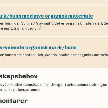
rk/bunn med mye organisk materiale
er bunn der 30 til 90 % av innholdet er organisk materiale. Eg
3
re enn 1,2 gram per cm
.
erveiende organisk mark/bunn
ler bunn som nesten utelukkende inneholder organisk materia
skapsbehov
hov for bedre kunnskap om endringer i artssammensetningen
n i ulike natursystemer.
entarer