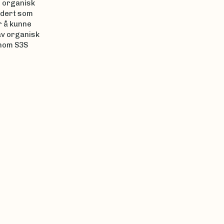
e organisk
udert som
r å kunne
av organisk
nnom S3S