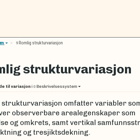
em
Romlig strukturvariasjon
9
lig strukturvariasjon
de til variasjon
i
Beskrivelsessystem
0
 strukturvariasjon omfatter variabler so
ver observerbare arealegenskaper som
lse og omkrets, samt vertikal samfunnsst
iktning og tresjiktsdekning.