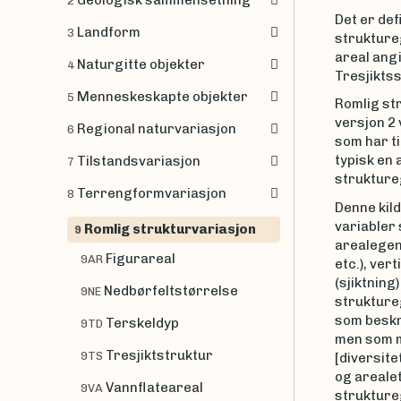
Geologisk sammensetning
2
Det er def
Landform
3
strukture
areal angi
Naturgitte objekter
4
Tresjikts
Menneskeskapte objekter
5
Romlig str
versjon 2 
Regional naturvariasjon
6
som har ti
typisk en 
Tilstandsvariasjon
7
struktureg
Terrengformvariasjon
8
Denne kild
variabler
Romlig strukturvariasjon
9
arealegen
Figurareal
9AR
etc.), ver
(sjiktning)
Nedbørfeltstørrelse
9NE
struktureg
som beskr
Terskeldyp
9TD
men som 
Tresjiktstruktur
9TS
[diversite
og arealet
Vannflateareal
9VA
struktureg