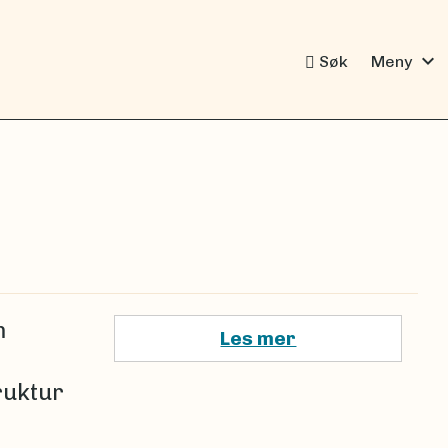
expand_more
Søk
Meny
m
Les mer
ruktur