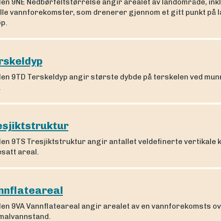
len 9NE Nedbørfeltstørrelse angir arealet av landområde, ink
le vannforekomster, som drenerer gjennom et gitt punkt på la
øp.
rskeldyp
len 9TD Terskeldyp angir største dybde på terskelen ved mun
.
esjiktstruktur
en 9TS Tresjiktstruktur angir antallet veldefinerte vertikale 
esatt areal.
nnflateareal
len 9VA Vannflateareal angir arealet av en vannforekomsts ov
malvannstand.