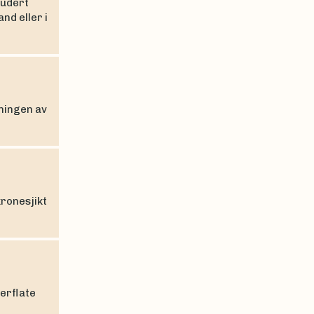
ludert
nd eller i
ningen av
kronesjikt
erflate