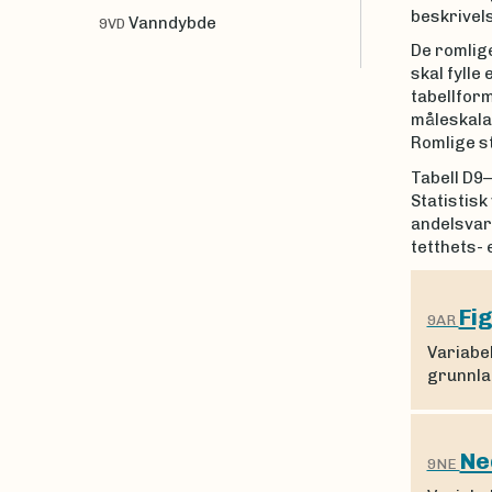
beskrivel
Vanndybde
9VD
De romlige
skal fylle
tabellform
måleskala 
Romlige s
Tabell D9–
Statistisk
andelsvari
tetthets- 
Fi
9AR
Variabe
grunnlag
Ne
9NE