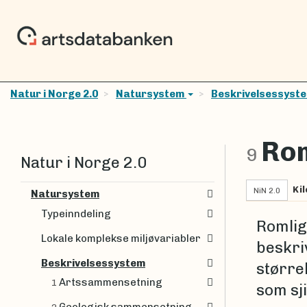
Natur i Norge 2.0
Natursystem
Beskrivelsessyst
Rom
9
Natur i Norge 2.0
Kil
NiN 2.0
Natursystem
Typeinndeling
Romlig
Lokale komplekse miljøvariabler
beskri
Beskrivelsessystem
større
Artssammensetning
1
som sj