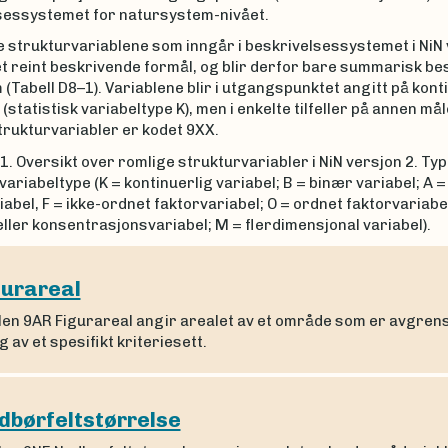
sessystemet for natursystem-nivået.
 strukturvariablene som inngår i beskrivelsessystemet i NiN 
 et reint beskrivende formål, og blir derfor bare summarisk be
 (Tabell D8–1). Variablene blir i utgangspunktet angitt på kont
(statistisk variabeltype K), men i enkelte tilfeller på annen må
trukturvariabler er kodet 9XX.
1. Oversikt over romlige strukturvariabler i NiN versjon 2. Typ
 variabeltype (K = kontinuerlig variabel; B = binær variabel; A =
abel, F = ikke-ordnet faktorvariabel; O = ordnet faktorvariabel;
eller konsentrasjonsvariabel; M = flerdimensjonal variabel).
gurareal
len 9AR Figurareal angir arealet av et område som er avgren
 av et spesifikt kriteriesett.
dbørfeltstørrelse