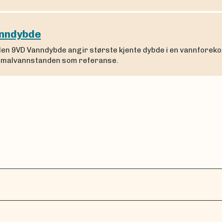
nndybde
len 9VD Vanndybde angir største kjente dybde i en vannforeko
malvannstanden som referanse.