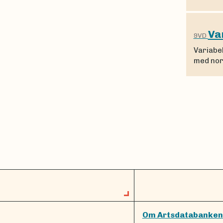
Va
9VD
Variabe
med nor
Om Artsdatabanken