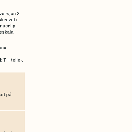
versjon 2
skrevet i
inuerlig
leskala
e =
 T = telle-,
set på