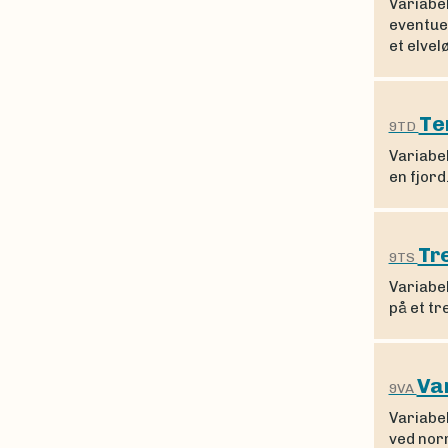
Variabe
eventuel
et elvel
Te
9TD
Variabe
en fjord
Tr
9TS
Variabel
på et tr
Va
9VA
Variabe
ved nor