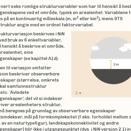
inert seks romlige strukturvariabler som har til hensikt å bes
genskapene ved et område, typisk en arealenhet. Variablene 
2
2
s på en kontinuerlig måleskala (m, m
eller km
), mens 9TS
struktur angis med en ordnet faktorvariabel.
ukturvariasjon beskrives i NiN
ved bruk av 6 enkeltvariabler,
l hensikt å beskrive et område,
arealenhet, sine
enskaper (se kapittel A1d).
en til variasjon omfatter
 som beskriver
observerbare
skaper (størrelse, omkrets
tikal samfunnsstruktur
 etc. ’Avledete
enskaper’, det vil si indekser
iver arealenheters struktur,
må
beregnes
på grunnlag av observerbare egenskaper
tsindekser, mål på formkompleksitet (f.eks. forholdet mellom
 av en naturtypefigur), landskapskonnektivitet og andre
enskaper] blir ikke i utgangspunktet (dvs. i NiN versjon 2.1) in