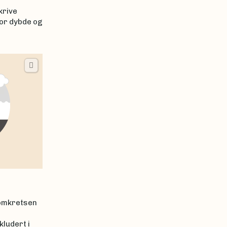
krive
for dybde og
 omkretsen
kludert i