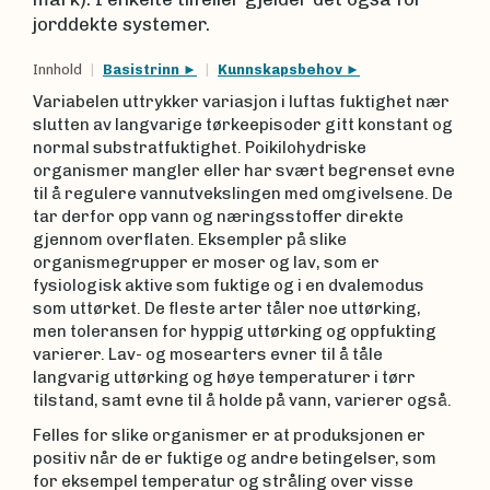
jorddekte systemer.
Innhold
Basistrinn
Kunnskapsbehov
Variabelen uttrykker variasjon i luftas fuktighet nær
slutten av langvarige tørkeepisoder gitt konstant og
normal substratfuktighet. Poikilohydriske
organismer mangler eller har svært begrenset evne
til å regulere vannutvekslingen med omgivelsene. De
tar derfor opp vann og næringsstoffer direkte
gjennom overflaten. Eksempler på slike
organismegrupper er moser og lav, som er
fysiologisk aktive som fuktige og i en dvalemodus
som uttørket. De fleste arter tåler noe uttørking,
men toleransen for hyppig uttørking og oppfukting
varierer. Lav- og mosearters evner til å tåle
langvarig uttørking og høye temperaturer i tørr
tilstand, samt evne til å holde på vann, varierer også.
Felles for slike organismer er at produksjonen er
positiv når de er fuktige og andre betingelser, som
for eksempel temperatur og stråling over visse