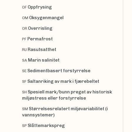
Oppfrysing
OF
Oksygenmangel
OM
Overrisling
OR
Permafrost
PF
Rasutsatthet
RU
Marin salinitet
SA
Sedimentbasert forstyrrelse
SE
Saltanriking av mark i fjærebeltet
SF
Spesiell mark/bunn preget av historisk
SH
miljøstress eller forstyrrelse
Størrelsesrelatert miljøvariabilitet (i
SM
vannsystemer)
Slåttemarkspreg
SP