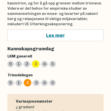
basistrinn, og for å gå opp grenser mellom trinnene.
Videre er det behov for empiriske studier av
sammensetningen av mose- og lavarter på nakent
berg og relasjonene til viktige miljøvariabler,
inkludert UE Uttørkingseksponering.
Les mer
Kunnskapsgrunnlag
LKM generelt
0
1
2
3
4
5
Trinndelingen
0
1
2
3
4
5
Variasjonsmønster
gradient
g