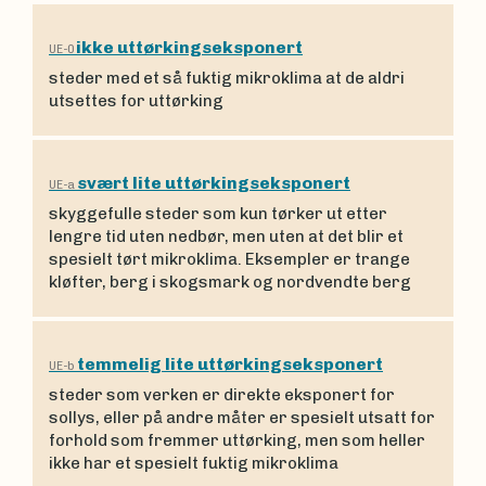
ikke uttørkingseksponert
UE-0
steder med et så fuktig mikroklima at de aldri
utsettes for uttørking
svært lite uttørkingseksponert
UE-a
skyggefulle steder som kun tørker ut etter
lengre tid uten nedbør, men uten at det blir et
spesielt tørt mikroklima. Eksempler er trange
kløfter, berg i skogsmark og nordvendte berg
temmelig lite uttørkingseksponert
UE-b
steder som verken er direkte eksponert for
sollys, eller på andre måter er spesielt utsatt for
forhold som fremmer uttørking, men som heller
ikke har et spesielt fuktig mikroklima