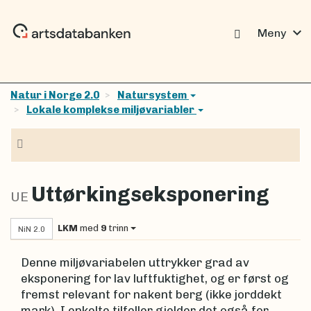
expand_more
Meny
Natur i Norge 2.0
Natursystem
Lokale komplekse miljøvariabler
Navigasjon
Uttørkingseksponering
UE
LKM
med
9
trinn
NiN 2.0
Denne miljøvariabelen uttrykker grad av
eksponering for lav luftfuktighet, og er først og
fremst relevant for nakent berg (ikke jorddekt
mark). I enkelte tilfeller gjelder det også for