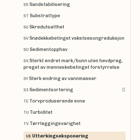
Sandstabilisering
SS
Substrattype
ST
Skredutsatthet
SU
Snødekkebetinget vekstsesongreduksjon
SV
Sedimentopphav
SO
Sterkt endret mark/bunn uten hevdpreg,
SX
preget av menneskebetinget forstyrrelse
Sterk endring av vannmasser
SY
Sedimentsortering
S3
Torvproduserende evne
TE
Turbiditet
TU
Tørrleggingsvarighet
TV
Uttørkingseksponering
UE