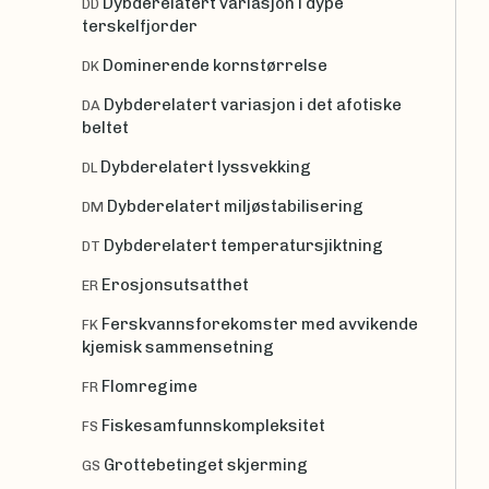
Dybderelatert variasjon i dype
DD
terskelfjorder
Dominerende kornstørrelse
DK
Dybderelatert variasjon i det afotiske
DA
beltet
Dybderelatert lyssvekking
DL
Dybderelatert miljøstabilisering
DM
Dybderelatert temperatursjiktning
DT
Erosjonsutsatthet
ER
Ferskvannsforekomster med avvikende
FK
kjemisk sammensetning
Flomregime
FR
Fiskesamfunnskompleksitet
FS
Grottebetinget skjerming
GS