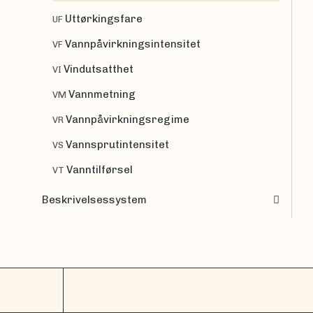
Uttørkingsfare
UF
Vannpåvirkningsintensitet
VF
Vindutsatthet
VI
Vannmetning
VM
Vannpåvirkningsregime
VR
Vannsprutintensitet
VS
Vanntilførsel
VT
Beskrivelsessystem