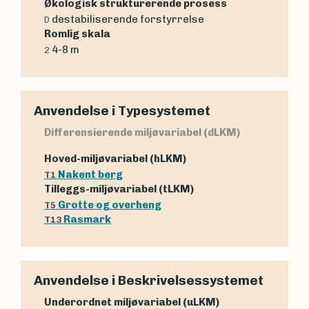
Økologisk strukturerende prosess
destabiliserende forstyrrelse
D
Romlig skala
4-8 m
2
Anvendelse i Typesystemet
Differensierende miljøvariabel (dLKM)
Hoved-miljøvariabel (hLKM)
Nakent berg
T1
Tilleggs-miljøvariabel (tLKM)
Grotte og overheng
T5
Rasmark
T13
Anvendelse i Beskrivelsessystemet
Underordnet miljøvariabel (uLKM)