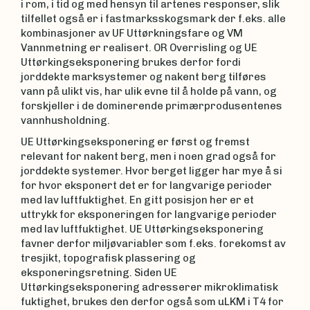
i rom, i tid og med hensyn til artenes responser, slik
tilfellet også er i fastmarksskogsmark der f.eks. alle
kombinasjoner av UF Uttørkningsfare og VM
Vannmetning er realisert. OR Overrisling og UE
Uttørkingseksponering brukes derfor fordi
jorddekte marksystemer og nakent berg tilføres
vann på ulikt vis, har ulik evne til å holde på vann, og
forskjeller i de dominerende primærprodusentenes
vannhusholdning.
UE Uttørkingseksponering er først og fremst
relevant for nakent berg, men i noen grad også for
jorddekte systemer. Hvor berget ligger har mye å si
for hvor eksponert det er for langvarige perioder
med lav luftfuktighet. En gitt posisjon her er et
uttrykk for eksponeringen for langvarige perioder
med lav luftfuktighet. UE Uttørkingseksponering
favner derfor miljøvariabler som f.eks. forekomst av
tresjikt, topografisk plassering og
eksponeringsretning. Siden UE
Uttørkingseksponering adresserer mikroklimatisk
fuktighet, brukes den derfor også som uLKM i T4 for