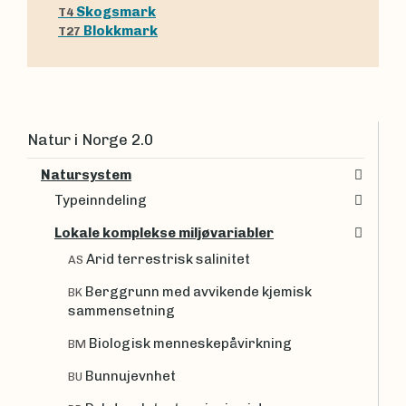
Skogsmark
T4
Blokkmark
T27
Natur i Norge 2.0
Natursystem
Typeinndeling
Lokale komplekse miljøvariabler
Arid terrestrisk salinitet
AS
Berggrunn med avvikende kjemisk
BK
sammensetning
Biologisk menneskepåvirkning
BM
Bunnujevnhet
BU