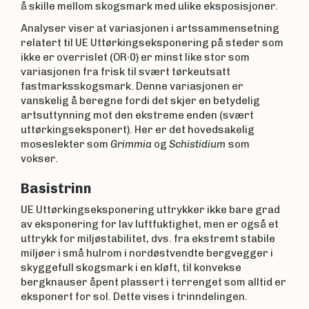
å skille mellom skogsmark med ulike eksposisjoner.
Analyser viser at variasjonen i artssammensetning
relatert til UE Uttørkingseksponering på steder som
ikke er overrislet (OR∙0) er minst like stor som
variasjonen fra frisk til svært tørkeutsatt
fastmarksskogsmark. Denne variasjonen er
vanskelig å beregne fordi det skjer en betydelig
artsuttynning mot den ekstreme enden (svært
uttørkingseksponert). Her er det hovedsakelig
moseslekter som
Grimmia
og
Schistidium
som
vokser.
Basistrinn
UE Uttørkingseksponering uttrykker ikke bare grad
av eksponering for lav luftfuktighet, men er også et
uttrykk for miljøstabilitet, dvs. fra ekstremt stabile
miljøer i små hulrom i nordøstvendte bergvegger i
skyggefull skogsmark i en kløft, til konvekse
bergknauser åpent plassert i terrenget som alltid er
eksponert for sol. Dette vises i trinndelingen.