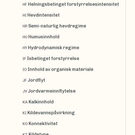
Helningsbetinget forstyrrelsesintensitet
HF
Hevdintensitet
HI
Semi-naturlig hevdregime
HR
Humusinnhold
HU
Hydrodynamisk regime
HY
Isbetinget forstyrrelse
IF
Innhold av organisk materiale
IO
Jordflyt
JF
Jordvarmeinnflytelse
JV
Kalkinnhold
KA
Kildevannspåvirkning
KI
Konnektivitet
KO
Kildetype
KT