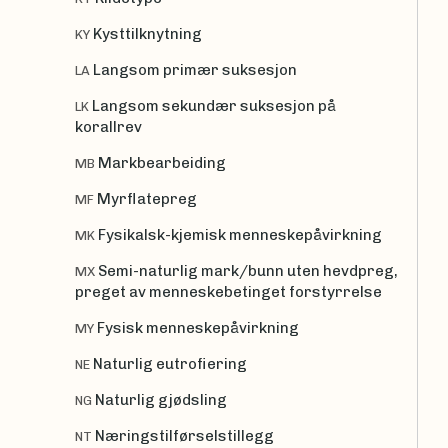
Kysttilknytning
KY
Langsom primær suksesjon
LA
Langsom sekundær suksesjon på
LK
korallrev
Markbearbeiding
MB
Myrflatepreg
MF
Fysikalsk-kjemisk menneskepåvirkning
MK
Semi-naturlig mark/bunn uten hevdpreg,
MX
preget av menneskebetinget forstyrrelse
Fysisk menneskepåvirkning
MY
Naturlig eutrofiering
NE
Naturlig gjødsling
NG
Næringstilførselstillegg
NT