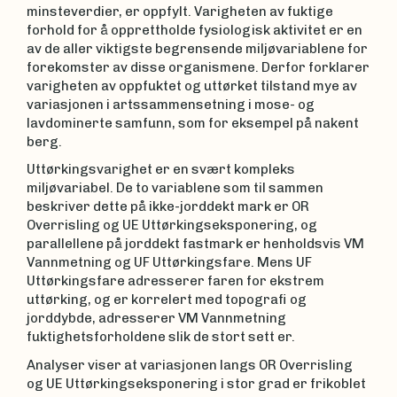
minsteverdier, er oppfylt. Varigheten av fuktige
forhold for å opprettholde fysiologisk aktivitet er en
av de aller viktigste begrensende miljøvariablene for
forekomster av disse organismene. Derfor forklarer
varigheten av oppfuktet og uttørket tilstand mye av
variasjonen i artssammensetning i mose- og
lavdominerte samfunn, som for eksempel på nakent
berg.
Uttørkingsvarighet er en svært kompleks
miljøvariabel. De to variablene som til sammen
beskriver dette på ikke-jorddekt mark er OR
Overrisling og UE Uttørkingseksponering, og
parallellene på jorddekt fastmark er henholdsvis VM
Vannmetning og UF Uttørkingsfare. Mens UF
Uttørkingsfare adresserer faren for ekstrem
uttørking, og er korrelert med topografi og
jorddybde, adresserer VM Vannmetning
fuktighetsforholdene slik de stort sett er.
Analyser viser at variasjonen langs OR Overrisling
og UE Uttørkingseksponering i stor grad er frikoblet