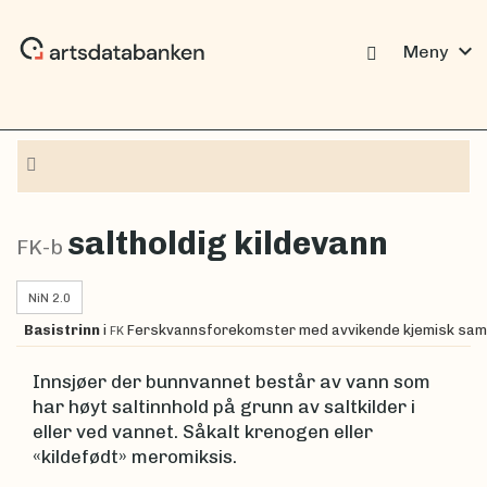
expand_more
Meny
Navigasjon
saltholdig kildevann
FK-b
NiN 2.0
Basistrinn
i
Ferskvannsforekomster med avvikende kjemisk sa
FK
Innsjøer der bunnvannet består av vann som
har høyt saltinnhold på grunn av saltkilder i
eller ved vannet. Såkalt krenogen eller
«kildefødt» meromiksis.