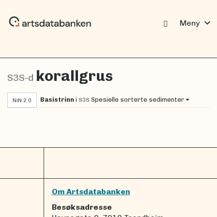
expand_more
Meny
korallgrus
S3S-d
Basistrinn
i
Spesielle sorterte sedimenter
S3S
NiN 2.0
Om Artsdatabanken
Besøksadresse