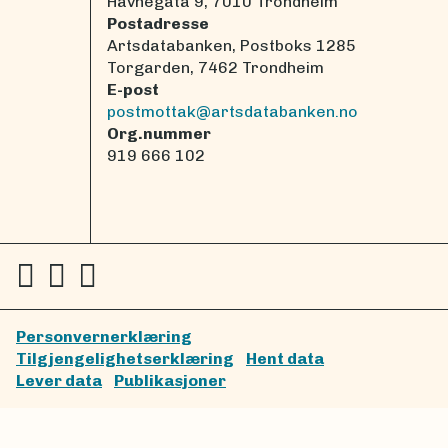
Havnegata 9, 7010 Trondheim
Postadresse
Artsdatabanken, Postboks 1285
Torgarden, 7462 Trondheim
E-post
postmottak@artsdatabanken.no
Org.nummer
919 666 102
Personvernerklæring
Tilgjengelighetserklæring
Hent data
Lever data
Publikasjoner