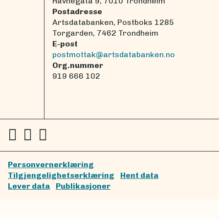
Havnegata 9, 7010 Trondheim
Postadresse
Artsdatabanken, Postboks 1285
Torgarden, 7462 Trondheim
E-post
postmottak@artsdatabanken.no
Org.nummer
919 666 102
Personvernerklæring
Tilgjengelighetserklæring
Hent data
Lever data
Publikasjoner