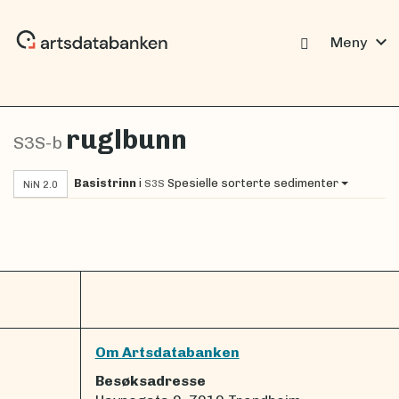
expand_more
Meny
ruglbunn
S3S-b
Basistrinn
i
Spesielle sorterte sedimenter
S3S
NiN 2.0
Om Artsdatabanken
Besøksadresse