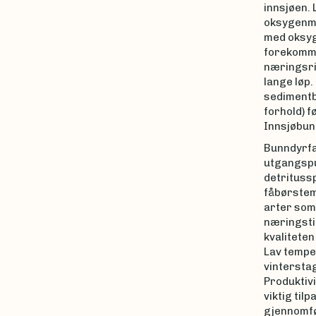
innsjøen. 
oksygenma
med oksyge
forekomme
næringsri
lange løp.
sedimentbu
forhold) f
Innsjøbun
Bunndyrfa
utgangspu
detrituss
fåbørstem
arter som 
næringstil
kvalitete
Lav tempe
vinterstag
Produktiv
viktig til
gjennomfør