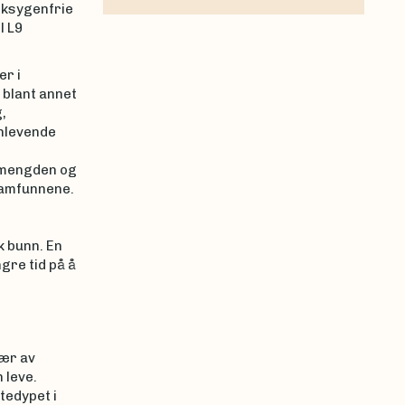
oksygenfrie
l L9
er i
 blant annet
,
nlevende
r mengden og
samfunnene.
k bunn. En
gre tid på å
vær av
 leve.
tedypet i