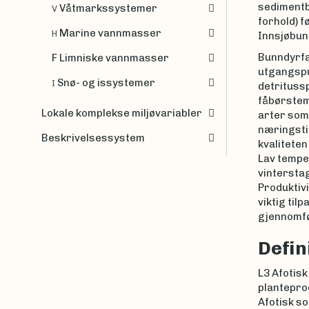
sedimentbu
Våtmarkssystemer
V
forhold) f
Marine vannmasser
H
Innsjøbun
Bunndyrfa
F Limniske vannmasser
utgangspu
Snø- og issystemer
I
detrituss
fåbørstem
Lokale komplekse miljøvariabler
arter som 
næringstil
Beskrivelsessystem
kvalitete
Lav tempe
vinterstag
Produktiv
viktig til
gjennomfør
Defin
L3 Afotisk
planteprod
Afotisk so