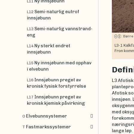
Ny innsjøbunn
L11
Semi-naturlig eutrof
L12
innsjøbunn
Semi-naturlig vannstrand-
L13
eng
|
Børre
Ny sterkt endret
L3-1 Kalkf
L14
Fron komm
innsjøbunn
Ny innsjøbunn med opphav
L15
Defin
i elvebunn
Innsjøbunn preget av
L16
L3 Afotisk
kronisk fysisk forstyrrelse
planteprod
Afotisk so
Innsjøbunn preget av
L17
innsjøen. 
kronisk kjemisk påvirkning
oksygenma
med oksyge
Elvebunnsystemer
O
forekomme
næringsri
Fastmarkssystemer
T
lange løp.