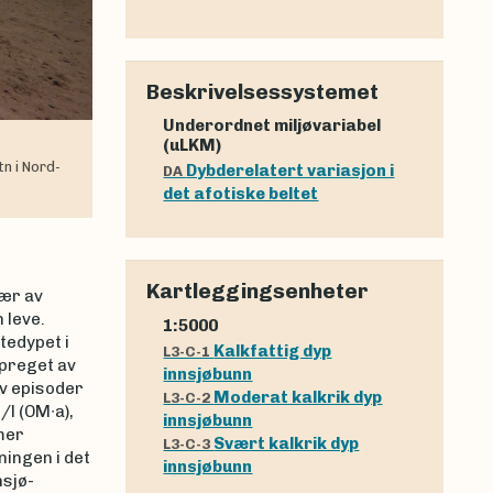
Beskrivelsessystemet
Underordnet miljøvariabel
(uLKM)
n i Nord-
Dybderelatert variasjon i
DA
det afotiske beltet
Kartleggingsenheter
vær av
 leve.
1:5000
tedypet i
Kalkfattig dyp
L3-C-1
 preget av
innsjøbunn
v episoder
Moderat kalkrik dyp
L3-C-2
/l (OM∙a),
2
innsjøbunn
mer
Svært kalkrik dyp
L3-C-3
ingen i det
innsjøbunn
nsjø-