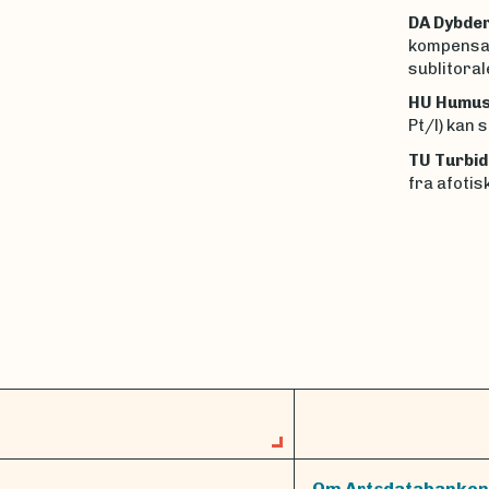
DA Dybder
kompensasj
sublitoral
HU Humusi
Pt/l) kan 
TU Turbid
fra afotis
Om Artsdatabanken