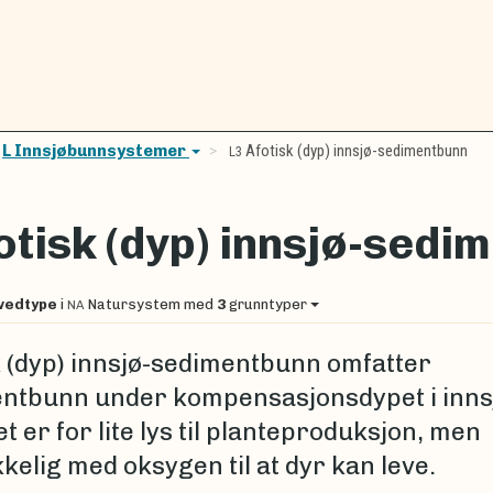
L Innsjøbunnsystemer
Afotisk (dyp) innsjø-sedimentbunn
L3
otisk (dyp) innsjø-sedi
vedtype
i
Natursystem
med
3
grunntyper
NA
k (dyp) innsjø-sedimentbunn omfatter
ntbunn under kompensasjonsdypet i inns
t er for lite lys til planteproduksjon, men
kkelig med oksygen til at dyr kan leve.