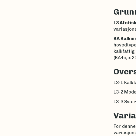
Grunn
L3 Afotis
variasjone
KA Kalkin
hovedtypet
kalkfattig
(KA∙hi, > 2
Overs
L3-1 Kalkf
L3-2 Mode
L3-3 Svært
Varia
For denne
variasjone