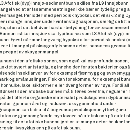
L3 Afotisk (dyp) innsjø-sedimentbunn skilles fra L9 Innsjøbunn
ngel ved at artssammensetningen ikke bærer tydelig preg a
nmangel. Perioder med periodisk hypoksi, det vil si < 2 mg O
r i mange innsjøer under vinterstagnasjonen, særlig de litt 
ke, uten at det behøver ha stor betydning for artssammensetn
 Bunnen i slike innsjøer skal typifiseres som L3 Afotisk (dyp) in
nn. Først når mer langvarig hypoksi eller periodisk anoksi (
ører til mangel på oksygenfølsomme arter, passeres grensa ti
n preget av oksygenmangel.
unaen i den afotiske sonen, som også kalles profundalsonen, 
nktet svært artsfattig, og inneholder foruten bakterier også
pisende insektlarver av for eksempel fjærmygg og svevemygg
ark og småmuslinger. Fisk kan forekomme, for eksempel bun
hornulke, lake, sikformer eller dvergformer av røye. Fordi all
førsel til den afotiske bunnen må tilføres ovenfra, regulere
n på det tilførte organiske materialet produksjonen i dypbunn
ratur gjennom året og redusert oksygeninnhold under
nasjonen kan bidra til å begrense produksjonen ytterligere.
iteten er gjennomgående mye lavere på afotisk enn på eufotis
pasning til det afotiske bunnmiljøet er at mange arter bruker len
e sin livssyklus enn på eufotisk bunn.