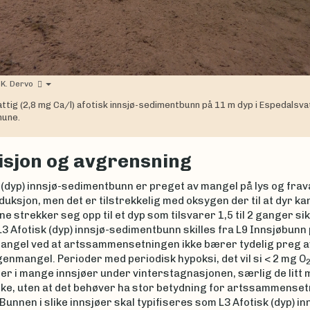
 K. Dervo
attig (2,8 mg Ca/l) afotisk innsjø-sedimentbunn på 11 m dyp i Espedalsvat
une.
isjon og avgrensning
 (dyp) innsjø-sedimentbunn er preget av mangel på lys og fra
uksjon, men det er tilstrekkelig med oksygen der til at dyr kan
ne strekker seg opp til et dyp som tilsvarer 1,5 til 2 ganger sik
L3 Afotisk (dyp) innsjø-sedimentbunn skilles fra L9 Innsjøbunn
ngel ved at artssammensetningen ikke bærer tydelig preg a
nmangel. Perioder med periodisk hypoksi, det vil si < 2 mg O
r i mange innsjøer under vinterstagnasjonen, særlig de litt 
ke, uten at det behøver ha stor betydning for artssammensetn
 Bunnen i slike innsjøer skal typifiseres som L3 Afotisk (dyp) in