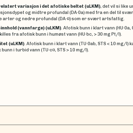
elatert variasjon i det afotiske beltet (uLKM)
, det vil si like 
onsdypet og midtre profundal (DA∙0a) med fra en del til svær
e arter og nedre profundal (DA∙¤) som er svært artsfattig.
nnhold (vannfarge) (uLKM)
. Afotisk bunn i klart vann (HU∙0a, 
skilles fra afotisk bunn i humøst vann (HU∙bc, > 30 mg Pt/l).
itet (uLKM)
. Afotisk bunn i klart vann (TU∙0ab, STS < 10 mg/l) k
k bunn i turbid vann (TU∙c¤, STS > 10 mg/l).