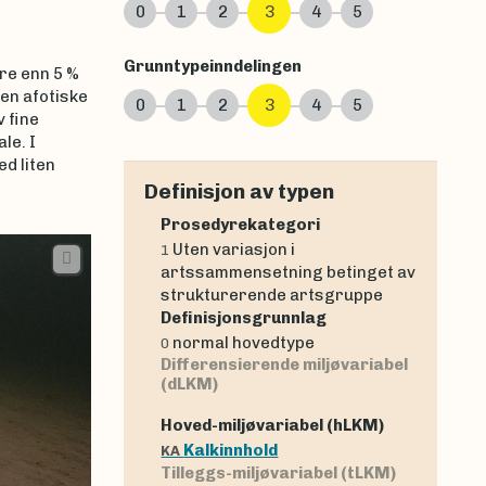
0
1
2
3
4
5
Grunntypeinndelingen
dre enn 5 %
den afotiske
0
1
2
3
4
5
 fine
le. I
d liten
Definisjon av typen
Prosedyrekategori
Uten variasjon i
1
artssammensetning betinget av
strukturerende artsgruppe
Definisjonsgrunnlag
normal hovedtype
0
Differensierende miljøvariabel
(dLKM)
Hoved-miljøvariabel (hLKM)
Kalkinnhold
KA
Tilleggs-miljøvariabel (tLKM)