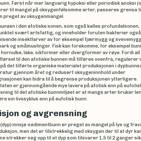
nn. Først når mer langvarig hypoksi eller periodisk anoksi (
ører til mangel på oksygenfølsomme arter, passeres grensa ti
n preget av oksygenmangel.
unaen i den afotiske sonen, som også kalles profundalsonen, 
nktet svært artsfattig, og inneholder foruten bakterier også
pisende insektlarver av for eksempel fjærmygg og svevemygg
ark og småmuslinger. Fisk kan forekomme, for eksempel bun
hornulke, lake, sikformer eller dvergformer av røye. Fordi all
førsel til den afotiske bunnen må tilføres ovenfra, regulere
n på det tilførte organiske materialet produksjonen i dypbunn
ratur gjennom året og redusert oksygeninnhold under
nasjonen kan bidra til å begrense produksjonen ytterligere.
iteten er gjennomgående mye lavere på afotisk enn på eufotis
pasning til det afotiske bunnmiljøet er at mange arter bruker len
e sin livssyklus enn på eufotisk bunn.
isjon og avgrensning
 (dyp) innsjø-sedimentbunn er preget av mangel på lys og fra
uksjon, men det er tilstrekkelig med oksygen der til at dyr kan
ne strekker seg opp til et dyp som tilsvarer 1,5 til 2 ganger sik