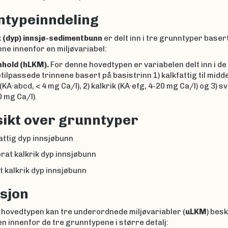
typeinndeling
k (dyp) innsjø-sedimentbunn
er delt inn i tre grunntyper baser
ne innenfor en miljøvariabel:
nhold (hLKM).
For denne hovedtypen er variabelen delt inn i de
ilpassede trinnene basert på basistrinn 1) kalkfattig til midd
 (KA∙abcd, < 4 mg Ca/l), 2) kalkrik (KA∙efg, 4-20 mg Ca/l) og 3) s
0 mg Ca/l).
ikt over grunntyper
attig dyp innsjøbunn
rat kalkrik dyp innsjøbunn
 kalkrik dyp innsjøbunn
sjon
 hovedtypen kan tre underordnede miljøvariabler (
uLKM
) bes
n innenfor de tre grunntypene i større detalj: