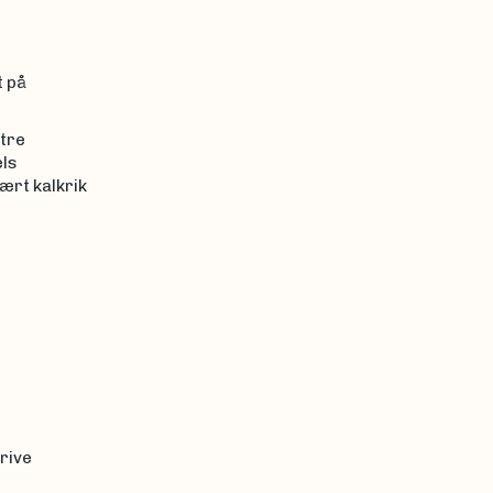
t på
 tre
els
vært kalkrik
krive