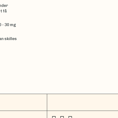
under
t få
0 - 30 mg
an skilles