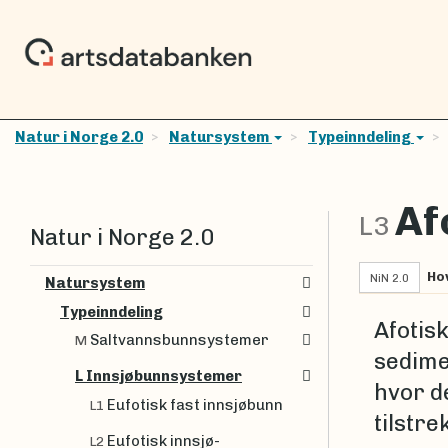
Natur i Norge 2.0
Natursystem
Typeinndeling
Af
L3
Natur i Norge 2.0
Ho
NiN 2.0
Natursystem
Typeinndeling
Afotis
Saltvannsbunnsystemer
M
sedime
L Innsjøbunnsystemer
hvor de
Eufotisk fast innsjøbunn
L1
tilstre
Eufotisk innsjø-
L2