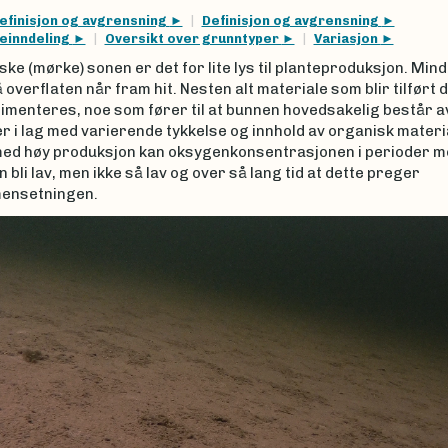
efinisjon og avgrensning
Definisjon og avgrensning
einndeling
Oversikt over grunntyper
Variasjon
iske (mørke) sonen er det for lite lys til planteproduksjon. Min
å overflaten når fram hit. Nesten alt materiale som blir tilført 
menteres, noe som fører til at bunnen hovedsakelig består av
 i lag med varierende tykkelse og innhold av organisk materia
med høy produksjon kan oksygenkonsentrasjonen i perioder me
n bli lav, men ikke så lav og over så lang tid at dette preger
ensetningen.