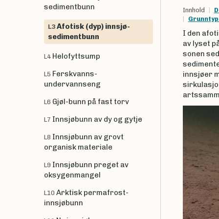
sedimentbunn
Innhold
D
Grunntyp
Afotisk (dyp) innsjø-
L3
I den afot
sedimentbunn
av lyset p
sonen sedi
Helofyttsump
L4
sedimenter
Ferskvanns-
innsjøer 
L5
undervannseng
sirkulasjo
artssamm
Gjøl-bunn på fast torv
L6
Innsjøbunn av dy og gytje
L7
Innsjøbunn av grovt
L8
organisk materiale
Innsjøbunn preget av
L9
oksygenmangel
Arktisk permafrost-
L10
innsjøbunn