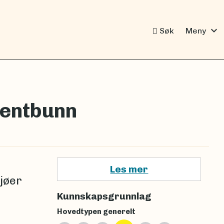
expand_more
Søk
Meny
mentbunn
Les mer
jøer
Kunnskapsgrunnlag
Hovedtypen generelt