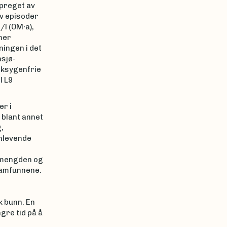
 preget av
v episoder
/l (OM∙a),
2
mer
ingen i det
nsjø-
oksygenfrie
l L9
er i
 blant annet
,
nlevende
r mengden og
samfunnene.
k bunn. En
gre tid på å