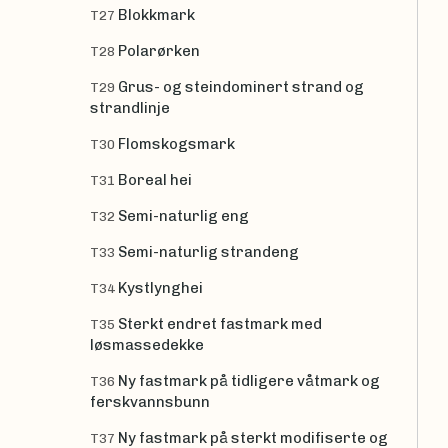
Blokkmark
T27
Polarørken
T28
Grus- og steindominert strand og
T29
strandlinje
Flomskogsmark
T30
Boreal hei
T31
Semi-naturlig eng
T32
Semi-naturlig strandeng
T33
Kystlynghei
T34
Sterkt endret fastmark med
T35
løsmassedekke
Ny fastmark på tidligere våtmark og
T36
ferskvannsbunn
Ny fastmark på sterkt modifiserte og
T37