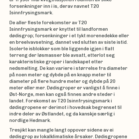
forsenkninger inn i is, derav navnet T20
Isinnfrysingsmark.
De aller fleste forekomster av T20
Isinnfrysingsmark er knyttet til landformen
dødisgrop; forsenkninger i et tykt morenedekke eller
en breelvavsetning, dannet ved slutten av siste istid.
Isolerte isblokker som ble liggende igjen i flatt
terreng der løsmasser ble avsatt, etterlot seg
karakteristiske groper i landskapet etter
nedsmelting. De kan variere i størrelse fra diameter
på noen meter og dybde på en knapp meter til
diameter på flere hundre meter og dybde på 20
meter eller mer. Dødisgroper er vanligst å finne i
Øst-Norge, men kan også finnes andre steder i
landet. Forekomst av T20 Isinnfrysingsmark i
dødisgropene er derimot i hovedsak begrenset til
indre deler av Østlandet, og da kanskje særlig i
nordlige Hedmark.
Tresjikt kan mangle langt oppover sidene av ei
dødisgrop av lokalklimatiske årsaker. Dødisgropene