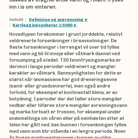
inn i is om vinteren.
Innhold
Definisjon og avgrensning
Kartleggingsenheter 1:5000
Hovedtypen forekommer i grunt jorddekte, relativt
veldrenerte forsenkninger i breavsetninger. De
fleste forsenkninger i terrenget vil over tid fylles
med vann og bli til innsjø eller våtmark dannet ved
forsumping på stedet. T20 Isinnfrysingsmarka er
derimot i lange perioder veldrenert og mangler
karakter av våtmark. Sannsynligheten for dette er
størst når løsmassene har god dreneringsevne
(sand- eller grusdominerte), men også andre
forhold, for eksempel et kontinentalt klima, er av
betydning. I perioder der det faller store mengder
nedbør eller tilføres store mengder avrenningsvann
og marka fortsatt er frossen, for eksempel under
snøsmeltinga om våren eller på seinhøsten etter at
telen har gått ned, kan bunnen i forsenkningen fylles
med vann som blir stående i en lengre periode. Noen
år fryser markvegetasjonen i bunnen av slike