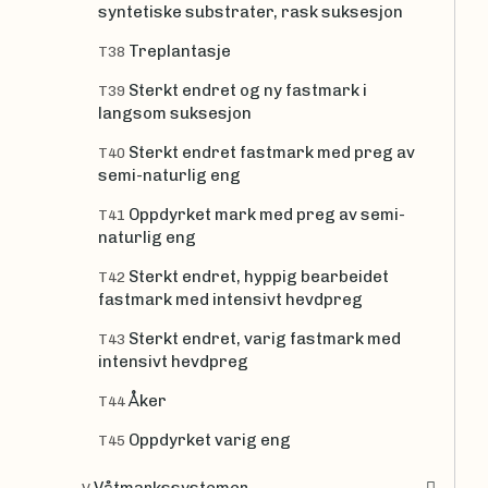
syntetiske substrater, rask suksesjon
Treplantasje
T38
Sterkt endret og ny fastmark i
T39
langsom suksesjon
Sterkt endret fastmark med preg av
T40
semi-naturlig eng
Oppdyrket mark med preg av semi-
T41
naturlig eng
Sterkt endret, hyppig bearbeidet
T42
fastmark med intensivt hevdpreg
Sterkt endret, varig fastmark med
T43
intensivt hevdpreg
Åker
T44
Oppdyrket varig eng
T45
Våtmarkssystemer