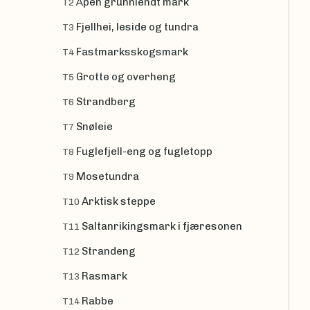
Åpen grunnlendt mark
T2
Fjellhei, leside og tundra
T3
Fastmarksskogsmark
T4
Grotte og overheng
T5
Strandberg
T6
Snøleie
T7
Fuglefjell-eng og fugletopp
T8
Mosetundra
T9
Arktisk steppe
T10
Saltanrikingsmark i fjæresonen
T11
Strandeng
T12
Rasmark
T13
Rabbe
T14