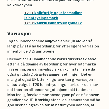
der enkelte kalkkrevende karplanter inngår i den
kalkrike typen.
kalkfattig og intermediær
T20-1
isinnfrysingsmark
kalkrik isinnfrysingsmark
T20-2
Variasjon
Ingen underordnede miljøvariabler (uLKM) er så
langt påvist å ha betydning for ytterligere variasjon
innenfor de 3 grunntypene.
Derimot er S1 Dominerende kornstørrelsesklasse
etter alt å dømme av betydning for hvor lett marka
fryser inn, og sannsynligvis kan kornstørrelse da
også gi utslag på artssammensetningen. Det er
mulig at også UF Uttørkingsfare kan gi variasjon i
artsutvalget i T20 Isinnfrysningsmark, slik den har
det i nesten all annen vegetasjonsdekt fastmark.
Men trolig forekommer hovedtypen på en så snever
gradient av UF Uttørkingsfare, da løsmassene må ha
god dreneringsevne for at naturtypen dannes, at