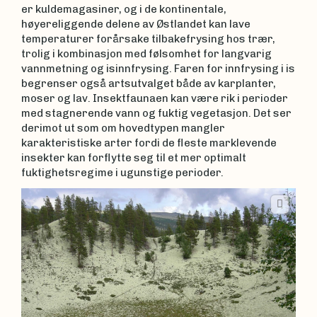
er kuldemagasiner, og i de kontinentale,
høyereliggende delene av Østlandet kan lave
temperaturer forårsake tilbakefrysing hos trær,
trolig i kombinasjon med følsomhet for langvarig
vannmetning og isinnfrysing. Faren for innfrysing i is
begrenser også artsutvalget både av karplanter,
moser og lav. Insektfaunaen kan være rik i perioder
med stagnerende vann og fuktig vegetasjon. Det ser
derimot ut som om hovedtypen mangler
karakteristiske arter fordi de fleste marklevende
insekter kan forflytte seg til et mer optimalt
fuktighetsregime i ugunstige perioder.