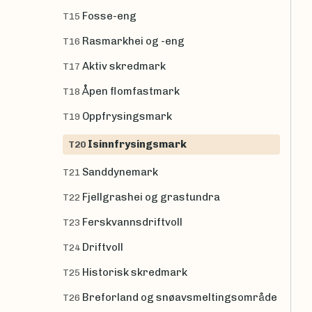
Fosse-eng
T15
Rasmarkhei og -eng
T16
Aktiv skredmark
T17
Åpen flomfastmark
T18
Oppfrysingsmark
T19
Isinnfrysingsmark
T20
Sanddynemark
T21
Fjellgrashei og grastundra
T22
Ferskvannsdriftvoll
T23
Driftvoll
T24
Historisk skredmark
T25
Breforland og snøavsmeltingsområde
T26