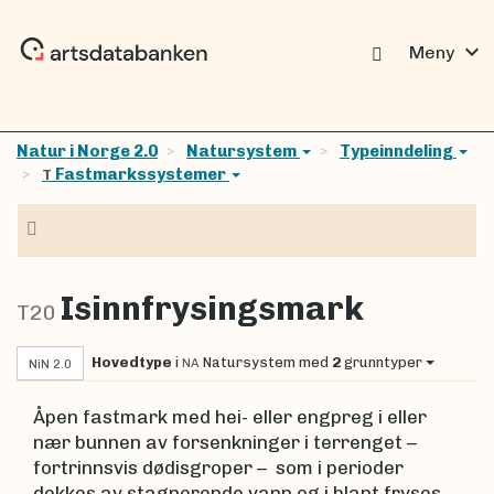
expand_more
Meny
Natur i Norge 2.0
Natursystem
Typeinndeling
Fastmarkssystemer
T
Navigasjon
Isinnfrysingsmark
T20
Hovedtype
i
Natursystem
med
2
grunntyper
NA
NiN 2.0
Åpen fastmark med hei- eller engpreg i eller
nær bunnen av forsenkninger i terrenget –
fortrinnsvis dødisgroper – som i perioder
dekkes av stagnerende vann og i blant fryses