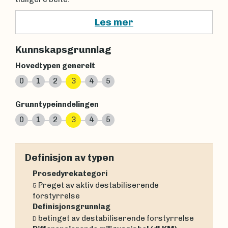
Les mer
Kunnskapsgrunnlag
Hovedtypen generelt
0
1
2
3
4
5
Grunntypeinndelingen
0
1
2
3
4
5
Definisjon av typen
Prosedyrekategori
Preget av aktiv destabiliserende
5
forstyrrelse
Definisjonsgrunnlag
betinget av destabiliserende forstyrrelse
D