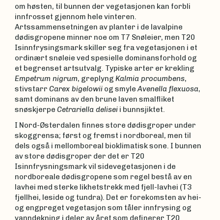
om høsten, til bunnen der vegetasjonen kan forbli
innfrosset gjennom hele vinteren.
Artssammensetningen av planter i de lavalpine
dødisgropene minner noe om T7 Snøleier, men T20
Isinnfrysingsmark skiller seg fra vegetasjonen i et
ordinært snøleie ved spesielle dominansforhold og
et begrenset artsutvalg. Typiske arter er krekling
Empetrum nigrum
, greplyng
Kalmia procumbens
,
stivstarr
Carex bigelowii
og smyle
Avenella flexuosa
,
samt dominans av den brune laven smalfliket
snøskjerpe
Cetrariella delisei
i bunnsjiktet.
I Nord-Østerdalen finnes store dødisgroper under
skoggrensa; først og fremst i nordboreal, men til
dels også i mellomboreal bioklimatisk sone. I bunnen
av store dødisgroper der det er T20
Isinnfrysningsmark vil sidevegetasjonen i de
nordboreale dødisgropene som regel bestå av en
lavhei med sterke likhetstrekk med fjell-lavhei (T3
fjellhei, leside og tundra). Det er forekomsten av hei-
og engpreget vegetasjon som tåler innfrysing og
vanndekning i deler av året som definerer T20