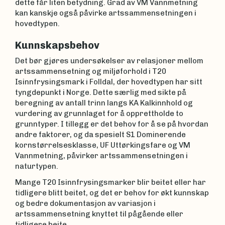
dette får liten betydning. Grad av VM Vannmetning
kan kanskje også påvirke artssammensetningen i
hovedtypen.
Kunnskapsbehov
Det bør gjøres undersøkelser av relasjoner mellom
artssammensetning og miljøforhold i T20
Isinnfrysingsmark i Folldal, der hovedtypen har sitt
tyngdepunkt i Norge. Dette særlig med sikte på
beregning av antall trinn langs KA Kalkinnhold og
vurdering av grunnlaget for å opprettholde to
grunntyper. I tillegg er det behov for å se på hvordan
andre faktorer, og da spesielt S1 Dominerende
kornstørrelsesklasse, UF Uttørkingsfare og VM
Vannmetning, påvirker artssammensetningen i
naturtypen.
Mange T20 Isinnfrysingsmarker blir beitet eller har
tidligere blitt beitet, og det er behov for økt kunnskap
og bedre dokumentasjon av variasjon i
artssammensetning knyttet til pågående eller
tidligere beite.