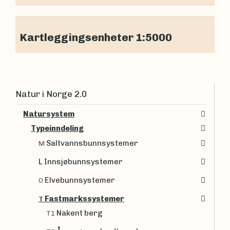
Kartleggingsenheter 1:5000
Natur i Norge 2.0
Natursystem
Typeinndeling
Saltvannsbunnsystemer
M
L Innsjøbunnsystemer
Elvebunnsystemer
O
Fastmarkssystemer
T
Nakent berg
T1