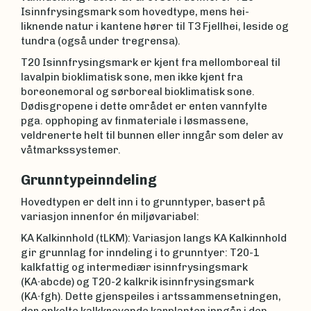
Isinnfrysingsmark som hovedtype, mens hei-
liknende natur i kantene hører til T3 Fjellhei, leside og
tundra (også under tregrensa).
T20 Isinnfrysingsmark er kjent fra mellomboreal til
lavalpin bioklimatisk sone, men ikke kjent fra
boreonemoral og sørboreal bioklimatisk sone.
Dødisgropene i dette området er enten vannfylte
pga. opphoping av finmateriale i løsmassene,
veldrenerte helt til bunnen eller inngår som deler av
våtmarkssystemer.
Grunntypeinndeling
Hovedtypen er delt inn i to grunntyper, basert på
variasjon innenfor én miljøvariabel:
KA Kalkinnhold (tLKM): Variasjon langs KA Kalkinnhold
gir grunnlag for inndeling i to grunntyer: T20-1
kalkfattig og intermediær isinnfrysingsmark
(KA∙abcde) og T20-2 kalkrik isinnfrysingsmark
(KA∙fgh). Dette gjenspeiles i artssammensetningen,