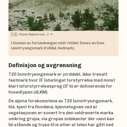
|
Rune Halvorsen
I bunnen av forsenkningen midt i bildet finnes en liten
isinnfrysingsmark (Folldal, Hedmark).
Definisjon og avgrensning
T20 Isinnfrysingsmark er jorddekt, ikke-tresatt
fastmark hvor IF Isbetinget forstyrrelse med minst
klart isforstyrrelsespreg (IF∙b) er definerende for
hovedtypen (dLKM).
De alpine forekomstene av T20 Isinnfrysingsmark,
bla. kjent fra Rondane, kjennetegnes ved at
vegetasjonen er sonert fra den veldrenerte marka
omkring gropa, via gropas sidekanter der vann kan
bli stående og fryse til is etter at telen har gått ned