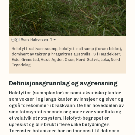
|
Rune Halvorsen
Helofytt-saltvannssump, helofytt-saltsump (foran i bildet),
dominert av takrør (Phragmitres australis). S f Hegdekjerr,
Eide, Grimstad, Aust-Agder. Osen, Nord-Gutvik, Leka, Nord-
Trøndelag.
Definisjonsgrunnlag og avgrensning
Helofytter (sumpplanter) er semi-akvatiske planter
som vokser i og langs kanten av innsjøer og elver og
også forekommer i brakkvann. De har hoveddelen av
sine fotosyntetiserende organer over vannflata og
et velutviklet rotsystem. Helofytt-begrepet er
upresist og blir brukt i flere ulike betydninger.
Terrestre botanikere har en tendens til å definere