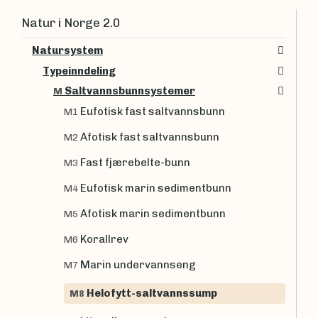
Natur i Norge 2.0
Natursystem
Typeinndeling
Saltvannsbunnsystemer
M
Eufotisk fast saltvannsbunn
M1
Afotisk fast saltvannsbunn
M2
Fast fjærebelte-bunn
M3
Eufotisk marin sedimentbunn
M4
Afotisk marin sedimentbunn
M5
Korallrev
M6
Marin undervannseng
M7
Helofytt-saltvannssump
M8