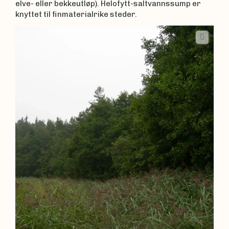
elve- eller bekkeutløp). Helofytt-saltvannssump er
knyttet til finmaterialrike steder.