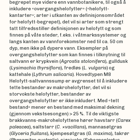
begrepet mye videre enn vannbotanikere, til også å
inkludere «overgangshelofytter» («helofytt-
kantarter»; arter i utkanten av definisjonsområdet
for helofytt-begrepet), det vil si arter som strengt
tatt tilfredsstiller definisjonen av helofytt og som
finnes på våte steder, f.eks. i våtmarkssystemer og
langs kanten av vannforekomster ned til ca. 50 cm
dyp, men ikke på dypere vann. Eksempler på
overgangshelofytter som kan finnes i tilknytning til
saltvann er krypkvein (
Agrostis stolonifera
), gulldusk
(
Lysimachia thyrsiflora
), fredløs (
L. vulgaris
) og
kattehale (
Lythrum salicaria
). Hovedtypen M8
Helofytt-saltvannssump er avgrenset til å inkludere
tette bestander av makrohelofytter, det vil si
storvokste helofytter, bestander av
overgangshelofytter er
ikke
inkludert. Med «tett
bestand» mener en bestand med maksimal dekning
(gjennom vekstsesongen) > 25 %. Til de viktigste
brakkvanns-makrohelofyttene hører havstarr (
Carex
paleacea
), saltstarr (
C. ×vacillans
), mannasøtgras
(
Glyceria fluitans
), kjempesøtgras (
G. maxima
), takrør
(
Phragmites australis
), sjøsivaks (
Schoenoplectus