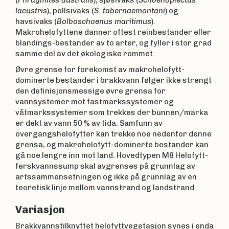
lacustris
), pollsivaks (
S. tabernaemontani
) og
havsivaks (
Bolboschoenus maritimus
).
Makrohelofyttene danner oftest reinbestander eller
blandings-bestander av to arter, og fyller i stor grad
samme del av det økologiske rommet.
Øvre grense for forekomst av makrohelofytt-
dominerte bestander i brakkvann følger ikke strengt
den definisjonsmessige øvre grensa for
vannsystemer mot fastmarkssystemer og
våtmarkssystemer som trekkes der bunnen/marka
er dekt av vann 50 % av tida. Samfunn av
overgangshelofytter kan trekke noe nedenfor denne
grensa, og makrohelofytt-dominerte bestander kan
gå noe lengre inn mot land. Hovedtypen M8 Helofytt-
ferskvannssump skal avgrenses på grunnlag av
artssammensetningen og ikke på grunnlag av en
teoretisk linje mellom vannstrand og landstrand.
Variasjon
Brakkvannstilknyttet helofyttvegetasjon synes i enda