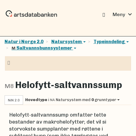
expand_more
Meny
Natur i Norge 2.0
Natursystem
Typeinndeling
Saltvannsbunnsystemer
M
Navigasjon
Helofytt-saltvannssump
M8
Hovedtype
i
Natursystem
med
0
grunntyper
NA
NiN 2.0
Helofytt-saltvannssump omfatter tette
bestander av makrohelofytter, det vil si
storvokste sumpplanter med røttene i
sublitoral bunn (som ikke tørrlegges ved