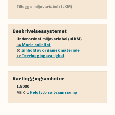
Tilleggs-miljøvariabel (tLKM)
Beskrivelsessystemet
Underordnet miljøvariabel (uLKM)
Marin salinitet
SA
Innhold av organisk materiale
IO
Tørrleggingsvarighet
TV
Kartleggingsenheter
1:5000
Helofytt-saltvannssump
M8-C-1