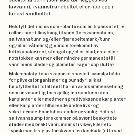
lavvann), i vannstrandbeltet eller noe opp i
landstrandbeltet.
Helofytt defineres som «plante som er tilpasset et liv
i eller i nær tilknytning til vann (ferskvannsbunn,
saltvannsbunn og/eller fjærebeltemark/bunn
og/eller våtmark) gjennom forekomst av
luftekanaler i rot, stengel og/eller blad; rota eller
rotstokken kan mer eller mindre permanent stå i
vann mens blader og blomster rager opp i lufta».
Makrohelofyttene skaper et spesielt livsmiljø både
for påvekstorganismer og bunndyr, slik at
helofyttbeltet totalt sett har en artssammensetning
som er vesentlig forskjellig fra samfunn uten
karplanter eller med mer spredtvoksende karplanter
eller karplanter tilhørende andre livs- og
vekstformer. Enartsbestander er vanlig. Helofytt-
saltvannssump forekommer på svært beskyttete
steder med brakt vann, innerst i viker, kiler etc.,
typisk med tilsig av ferskvann fra landsida (ofte ved