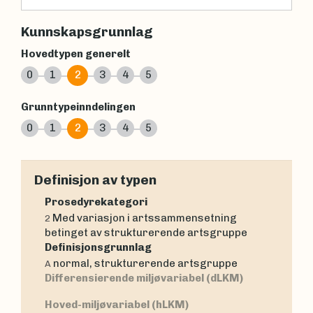
Kunnskapsgrunnlag
Hovedtypen generelt
0
1
2
3
4
5
Grunntypeinndelingen
0
1
2
3
4
5
Definisjon av typen
Prosedyrekategori
Med variasjon i artssammensetning
2
betinget av strukturerende artsgruppe
Definisjonsgrunnlag
normal, strukturerende artsgruppe
A
Differensierende miljøvariabel (dLKM)
Hoved-miljøvariabel (hLKM)