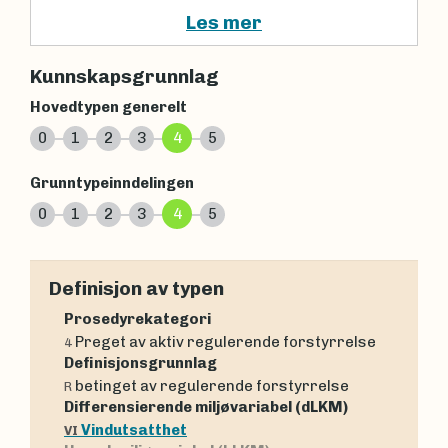
Les mer
Kunnskapsgrunnlag
Hovedtypen generelt
0
1
2
3
4
5
Grunntypeinndelingen
0
1
2
3
4
5
Definisjon av typen
Prosedyrekategori
Preget av aktiv regulerende forstyrrelse
4
Definisjonsgrunnlag
betinget av regulerende forstyrrelse
R
Differensierende miljøvariabel (dLKM)
Vindutsatthet
VI