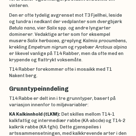
vinteren.
Den er ofte tydelig avgrenset mot T3 Fjellhei, leside
og tundra i nedkant der vedplanter som dvergbjørk
Betula nana
, vier
Salix
spp. og andre lyngarter
dominerer. Vedaktige arter som for eksempel
musøre
Salix herbacea
, greplyng
Kalmia procumbens
,
krekling
Empetrum nigrum
og rypebær
Arctous alpina
er likevel vanlige på T14 Rabber, men da ofte med en
krypende og flattrykt voksemåte.
T14 Rabber forekommer ofte i mosaikk med T1
Nakent berg.
Grunntypeinndeling
T14 Rabbe er delt inn i tre grunntyper, basert på
variasjon innenfor to miljøvariabler:
KA Kalkinnhold (tLKM):
Det skilles mellom T14-1
kalkfattig og intermediær rabbe (KA∙abcde) og T14-2
kalkrik rabbe (KA∙fghi). Dette gjenspeiles i
artssammensetningen, med kalkkrevende arter i den