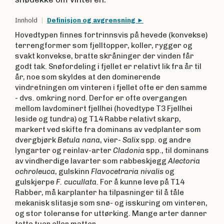
Innhold
Definisjon og avgrensning
Hovedtypen finnes fortrinnsvis på hevede (konvekse)
terrengformer som fjelltopper, koller, rygger og
svakt konvekse, bratte skråninger der vinden får
godt tak. Snøfordeling i fjellet er relativt lik fra år til
år, noe som skyldes at den dominerende
vindretningen om vinteren i fjellet ofte er den samme
- dvs. omkring nord. Derfor er ofte overgangen
mellom lavdominert fjellhei (hovedtype T3 Fjellhei
leside og tundra) og T14 Rabbe relativt skarp,
markert ved skifte fra dominans av vedplanter som
dvergbjørk
Betula nana
, vier-
Salix
spp. og andre
lyngarter og reinlav-arter
Cladonia
spp., til dominans
av vindherdige lavarter som rabbeskjegg
Alectoria
ochroleuca
, gulskinn
Flavocetraria nivalis
og
gulskjerpe
F. cucullata
. For å kunne leve på T14
Rabber, må karplanter ha tilpasninger til å tåle
mekanisk slitasje som snø- og isskuring om vinteren,
og stor toleranse for uttørking. Mange arter danner