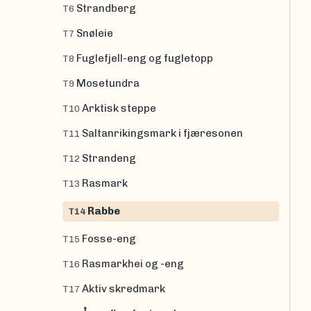
Strandberg
T6
Snøleie
T7
Fuglefjell-eng og fugletopp
T8
Mosetundra
T9
Arktisk steppe
T10
Saltanrikingsmark i fjæresonen
T11
Strandeng
T12
Rasmark
T13
Rabbe
T14
Fosse-eng
T15
Rasmarkhei og -eng
T16
Aktiv skredmark
T17