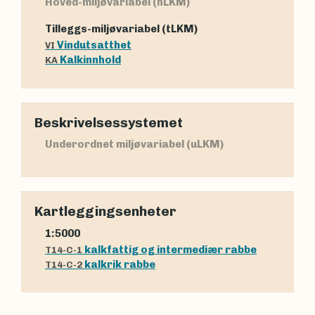
Hoved-miljøvariabel (hLKM)
Tilleggs-miljøvariabel (tLKM)
Vindutsatthet
VI
Kalkinnhold
KA
Beskrivelsessystemet
Underordnet miljøvariabel (uLKM)
Kartleggingsenheter
1:5000
kalkfattig og intermediær rabbe
T14-C-1
kalkrik rabbe
T14-C-2