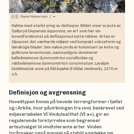
|
Rune Halvorsen
Rabbe med sterkt preg av deflasjon. Bildet viser ei pute av
fjellpryd
Diapensia lapponica
, en art som har sin
hovedforekomst på deflasjonsutsatte rabber. Arten er
tilpasset det værharde miljøet ved kompakt vokseform og
læraktige blader. Den nakne jorda er kolonisert av kvite og
gulbrune levermoser, sannsynligvis dominerer
kølleåmemose
Gymnomitrion corallioides
og
rabbeåmemose
Gymnomitrion concinnatum
. Lavalpin
bioklimatisk sone på Råtåsjøhø (Folldal, Hedmark), 1270 m
o.h.
Definisjon og avgrensning
Hovedtypen finnes på hevede terrengformer i fjellet
og i Arktis, hvor påvirkningen fra vind, beskrevet ved
miljøvariabelen VI Vindutsatthet (VI∙a+), gir en
regulerende forstyrrelse som begrenser
artsutvalget til vindtolerante arter. Vinden
forårsaker også mangel på stabilt snødekke om