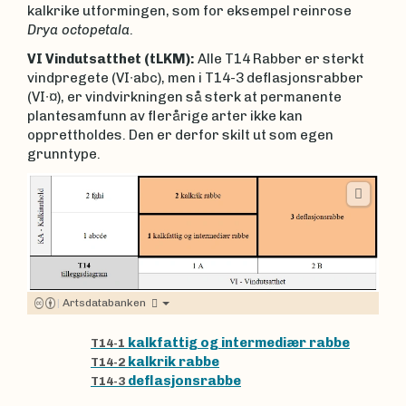
kalkrike utformingen, som for eksempel reinrose
Drya octopetala
.
VI Vindutsatthet (tLKM):
Alle T14 Rabber er sterkt
vindpregete (VI∙abc), men i T14-3 deflasjonsrabber
(VI∙¤), er vindvirkningen så sterk at permanente
plantesamfunn av flerårige arter ikke kan
opprettholdes. Den er derfor skilt ut som egen
grunntype.
|
Artsdatabanken
kalkfattig og intermediær rabbe
T14-1
kalkrik rabbe
T14-2
deflasjonsrabbe
T14-3