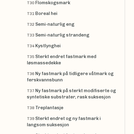
Flomskogsmark
T30
Boreal hei
T31
Semi-naturlig eng
T32
Semi-naturlig strandeng
T33
Kystlynghei
T34
Sterkt endret fastmark med
T35
løsmassedekke
Ny fastmark på tidligere våtmark og
T36
ferskvannsbunn
Ny fastmark på sterkt modifiserte og
T37
syntetiske substrater, rask suksesjon
Treplantasje
T38
Sterkt endret og ny fastmark i
T39
langsom suksesjon