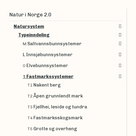
Natur i Norge 2.0
Natursystem
Typeinndeling
Saltvannsbunnsystemer
M
L Innsjøbunnsystemer
Elvebunnsystemer
O
Fastmarkssystemer
T
Nakent berg
T1
Åpen grunnlendt mark
T2
Fjellhei, leside og tundra
T3
Fastmarksskogsmark
T4
Grotte og overheng
T5