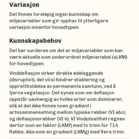
Variasjon
Det finnes foreløpig ingen kunnskap om
miljøvariabler som gir opphav til ytterligere
variasjon innenfor hovedtypen.
Kunnskapsbehov
Det bør vurderes om det er miljøvariabler som kan
være aktuelle som underordnet miljøvariabel (uLKM)
for hovedtypen.
Vinddeflasjon virker direkte ødeleggende
(disruptivt), det vil si hindrer etablering og
opprettholdelse av permanente samfunn, ved å
fjerne vegetasjon. Det synes som om deflasjon
oppstår uavhengig av hvilke arter som dominerer,
slik at det ikke finnes noen gradient i
artssammensetning mellom typiske rabber (VI∙abc)
og deflasjonsrabber (VI∙¤). VI Vindutsatthet regnes
derfor som en faktor (LKMf) med to trinn for T14
Rabbe, ikke som en gradient (LKMg) med flere trinn.