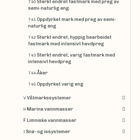
Sterkt endret fastmark med preg av
T40
semi-naturlig eng
Oppdyrket mark med preg av semi-
T41
naturlig eng
Sterkt endret, hyppig bearbeidet
T42
fastmark med intensivt hevdpreg
Sterkt endret, varig fastmark med
T43
intensivt hevdpreg
Åker
T44
Oppdyrket varig eng
T45
Våtmarkssystemer
V
Marine vannmasser
H
F Limniske vannmasser
Snø- og issystemer
I