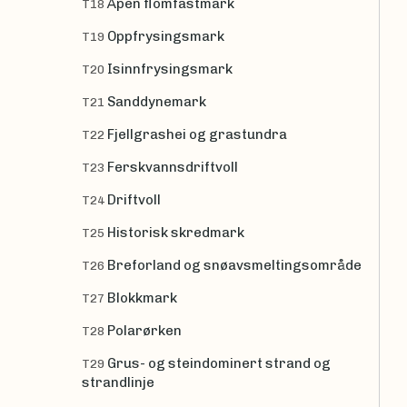
Åpen flomfastmark
T18
Oppfrysingsmark
T19
Isinnfrysingsmark
T20
Sanddynemark
T21
Fjellgrashei og grastundra
T22
Ferskvannsdriftvoll
T23
Driftvoll
T24
Historisk skredmark
T25
Breforland og snøavsmeltingsområde
T26
Blokkmark
T27
Polarørken
T28
Grus- og steindominert strand og
T29
strandlinje