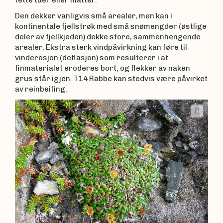
tette tuer eller matter.
Den dekker vanligvis små arealer, men kan i
kontinentale fjellstrøk med små snømengder (østlige
deler av fjellkjeden) dekke store, sammenhengende
arealer. Ekstra sterk vindpåvirkning kan føre til
vinderosjon (deflasjon) som resulterer i at
finmaterialet eroderes bort, og flekker av naken
grus står igjen. T14 Rabbe kan stedvis være påvirket
av reinbeiting.