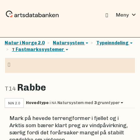
expand_more
Meny
Natur i Norge 2.0
Natursystem
Typeinndeling
Fastmarkssystemer
T
Navigasjon
Rabbe
T14
Hovedtype
i
Natursystem
med
3
grunntyper
NA
NiN 2.0
Mark på hevede terrengformer i fjellet og i
Arktis som bærer klart preg av vindpåvirkning,
særlig fordi det forårsaker mangel på stabilt
snødekke om vinteren.