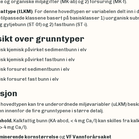
 og organiske miljøgifter (MK∙ab) og 2) forsuring (MK∙f).
rattype
(tLKM)
. For denne hovedtypen er variabelen delt inn i d
tilpassede klassene basert på basisklasser 1) uorganisk su
g gytjebunn (ST·0f) og 2) fastbunn (ST·i).
ikt over grunntyper
sk kjemisk påvirket sedimentbunn i elv
sk kjemisk påvirket fastbunn i elv
sk forsuret sedimentbunn i elv
sk forsuret fast bunn i elv
sjon
 hovedtypen kan tre underordnede miljøvariabler (uLKM) besk
n innenfor de fire grunntypene i større detalj.
nhold.
Kalkfattig bunn (KA∙abcd, < 4 mg Ca/l) kan skilles fra kal
 > 4 mg Ca/l).
minerende kornstørrelse
og
VF Vannforårsaket