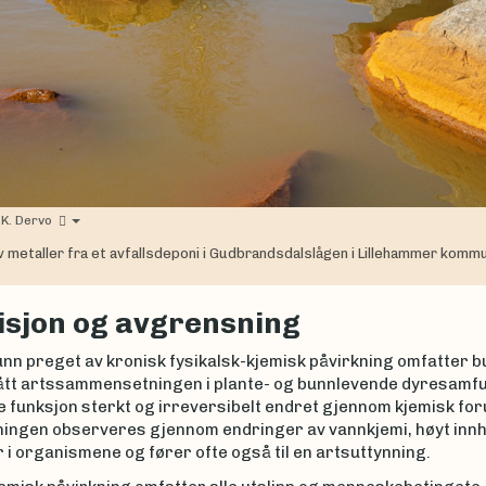
 K. Dervo
av metaller fra et avfallsdeponi i Gudbrandsdalslågen i Lillehammer komm
isjon og avgrensning
nn preget av kronisk fysikalsk-kjemisk påvirkning omfatter bu
ått artssammensetningen i plante- og bunnlevende dyresamfu
e funksjon sterkt og irreversibelt endret gjennom kjemisk fo
ingen observeres gjennom endringer av vannkjemi, høyt innh
r i organismene og fører ofte også til en artsuttynning.