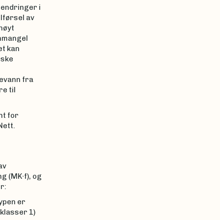
endringer i
lførsel av
høyt
enmangel
et kan
iske
levann fra
e til
nt for
Nett.
av
g (MK∙f), og
r:
ypen er
klasser 1)