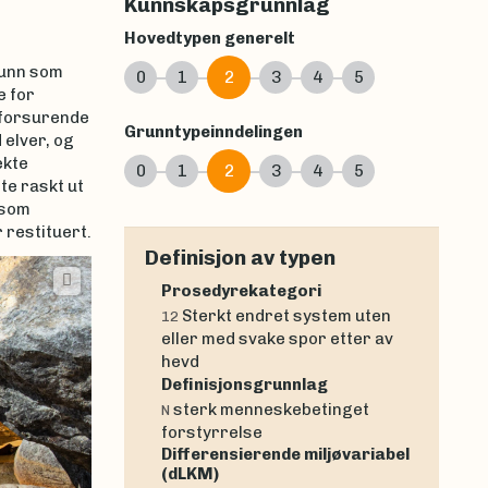
Kunnskapsgrunnlag
Hovedtypen generelt
bunn som
0
1
2
3
4
5
e for
e forsurende
Grunntypeinndelingen
 elver, og
ekte
0
1
2
3
4
5
te raskt ut
 som
 restituert.
Definisjon av typen
Prosedyrekategori
Sterkt endret system uten
12
eller med svake spor etter av
hevd
Definisjonsgrunnlag
sterk menneskebetinget
N
forstyrrelse
Differensierende miljøvariabel
(dLKM)