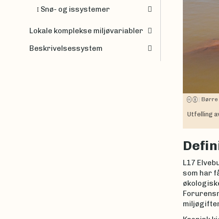
Snø- og issystemer
I
Lokale komplekse miljøvariabler
Beskrivelsessystem
|
Børre
Utfelling 
Defin
L17 Elvebu
som har f
økologisk
Forurensn
miljøgifte