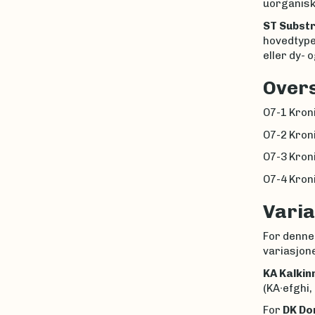
uorganiske
ST Subst
hovedtype
eller dy- o
Overs
O7-1 Kroni
O7-2 Kroni
O7-3 Kroni
O7-4 Kroni
Varia
For denne
variasjone
KA Kalkin
(KA∙efghi,
For
DK Do