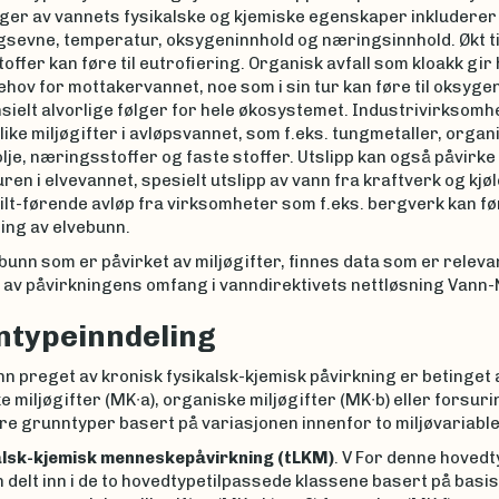
ger av vannets fysikalske og kjemiske egenskaper inkluderer 
gsevne, temperatur, oksygeninnhold og næringsinnhold. Økt ti
ffer kan føre til eutrofiering. Organisk avfall som kloakk gir 
hov for mottakervannet, noe som i sin tur kan føre til oksyg
ielt alvorlige følger for hele økosystemet. Industrivirksomh
ulike miljøgifter i avløpsvannet, som f.eks. tungmetaller, organ
olje, næringsstoffer og faste stoffer. Utslipp kan også påvirke
en i elvevannet, spesielt utslipp av vann fra kraftverk og kjø
Silt-førende avløp fra virksomheter som f.eks. bergverk kan før
ng av elvebunn.
bunn som er påvirket av miljøgifter, finnes data som er releva
 av påvirkningens omfang i vanndirektivets nettløsning Vann-
typeinndeling
n preget av kronisk fysikalsk-kjemisk påvirkning er betinget 
 miljøgifter (MK∙a), organiske miljøgifter (MK∙b) eller forsurin
 fire grunntyper basert på variasjonen innenfor to miljøvariable
lsk-kjemisk menneskepåvirkning (tLKM)
. V For denne hovedt
 delt inn i de to hovedtypetilpassede klassene basert på basis