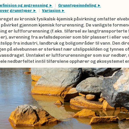
efinisjon og avgrensning
Grunntypeinndeling
 over grunntyper
Variasjon
preget av kronisk fysikalsk-kjemisk påvirkning omfatter elve
t påvirket gjennom kjemisk forurensning. De vanligste formen
ng er luftforurensning (f.eks. tilførsel av langtransportert
er), avrenning fra avfallsdeponier som blir plassert i eller ved
tslipp fra industri, landbruk og boligområder til vann. Den dir
en på elvebunnen er sterkest nær utslippskilden og tynnes of
 vassdraget. Unntaket er luftforurensninger som sur nedbør,
ele nedbørfeltet inntil tilførslene opphører og økosystemet er