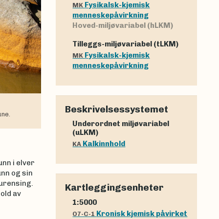
Fysikalsk-kjemisk
MK
menneskepåvirkning
Hoved-miljøvariabel (hLKM)
Tilleggs-miljøvariabel (tLKM)
Fysikalsk-kjemisk
MK
menneskepåvirkning
Beskrivelsessystemet
une.
Underordnet miljøvariabel
(uLKM)
Kalkinnhold
KA
nn i elver
nn og sin
rurensing.
Kartleggingsenheter
old av
1:5000
Kronisk kjemisk påvirket
O7-C-1