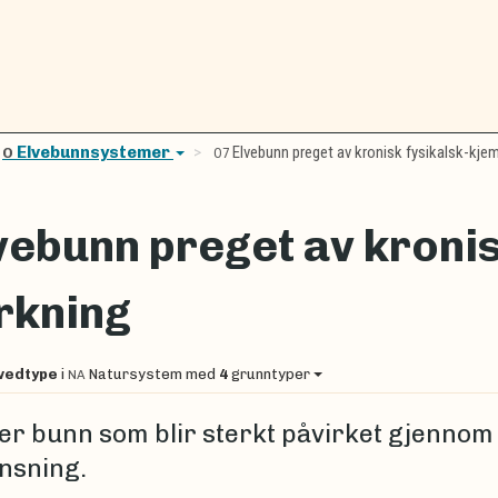
Elvebunnsystemer
Elvebunn preget av kronisk fysikalsk-kjem
O
O7
vebunn preget av kronis
rkning
vedtype
i
Natursystem
med
4
grunntyper
NA
er bunn som blir sterkt påvirket gjennom
nsning.