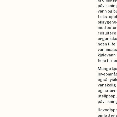
Kronisk k
påvirknin
vann og bu
f.eks. opp
oksygenbe
med potens
resultere 
organiske 
noen tilfe
vannmassen
kjølevann 
føre til n
Mange kje
leveområde
også fysik
vanskelig
og naturn
utslippspu
påvirknin
Hovedtype
omfatter a