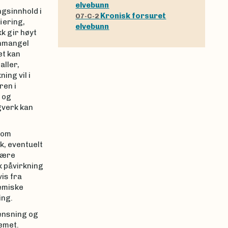
elvebunn
gsinnhold i
Kronisk forsuret
O7-C-2
iering,
elvebunn
k gir høyt
enmangel
et kan
aller,
ing vil i
ren i
 og
rgverk kan
som
k, eventuelt
 være
k påvirkning
is fra
jemiske
ing.
ensning og
emet.