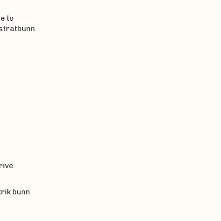
e to
bstratbunn
rive
krik bunn