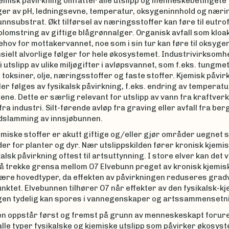
jemisk påvirkning omfatter alle utslipp og menneskebetingete
ger av pH, ledningsevne, temperatur, oksygeninnhold og nærin
nnsubstrat. Økt tilførsel av næringsstoffer kan føre til eutrof
blomstring av giftige blågrønnalger. Organisk avfall som kloak
hov for mottakervannet, noe som i sin tur kan føre til oksyg
ielt alvorlige følger for hele økosystemet. Industrivirksomh
i utslipp av ulike miljøgifter i avløpsvannet, som f.eks. tungmet
toksiner, olje, næringsstoffer og faste stoffer. Kjemisk påvirkn
ller følges av fysikalsk påvirkning, f.eks. endring av temperatu
e. Dette er særlig relevant for utslipp av vann fra kraftverk
fra industri. Silt-førende avløp fra graving eller avfall fra be
edslamming av innsjøbunnen.
miske stoffer er akutt giftige og/eller gjør områder uegnet 
r for planter og dyr. Nær utslippskilden fører kronisk kjemis
alsk påvirkning oftest til artsuttynning. I store elver kan det
 å trekke grensa mellom O7 Elvebunn preget av kronisk kjemis
ære hovedtyper, da effekten av påvirkningen reduseres gradv
nktet. Elvebunnen tilhører O7 når effekter av den fysikalsk-k
gen tydelig kan spores i vannegenskaper og artssammensetn
n oppstår først og fremst på grunn av menneskeskapt forur
lle typer fysikalske og kjemiske utslipp som påvirker økosyst