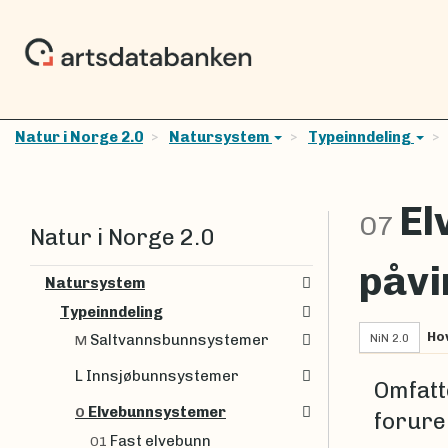
Natur i Norge 2.0
Natursystem
Typeinndeling
El
O7
Natur i Norge 2.0
påvi
Natursystem
Typeinndeling
Ho
NiN 2.0
Saltvannsbunnsystemer
M
L Innsjøbunnsystemer
Omfatt
Elvebunnsystemer
O
forure
Fast elvebunn
O1