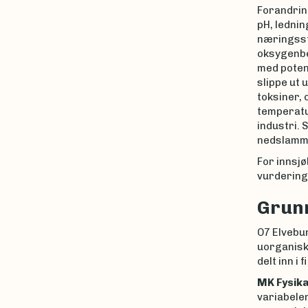
Forandrin
pH, lednin
næringssto
oksygenbe
med potens
slippe ut 
toksiner, 
temperatur
industri. 
nedslammi
For innsjø
vurdering
Grunn
O7 Elvebun
uorganiske
delt inn i
MK Fysika
variabelen