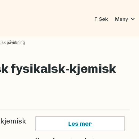
expand_more
Søk
Meny
isk påvirkning
k fysikalsk-kjemisk
 kjemisk
Les mer