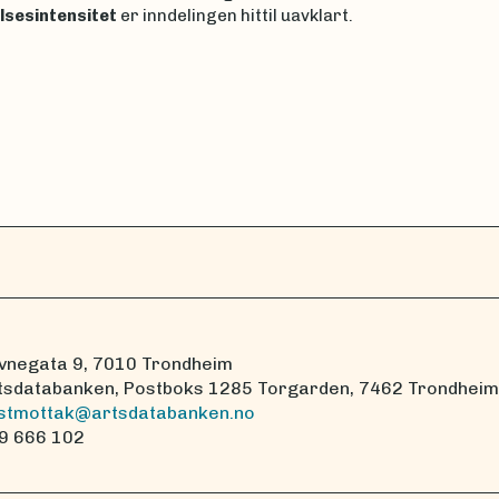
lsesintensitet
er inndelingen hittil uavklart.
vnegata 9, 7010 Trondheim
tsdatabanken, Postboks 1285 Torgarden, 7462 Trondheim
stmottak@artsdatabanken.no
9 666 102