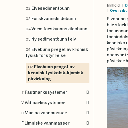
Innhold
D
Elvesedimentbunn
O2
Oversikt
Ferskvannskildebunn
Elvebunn 
O3
blir sterk
Varm ferskvannskildebunn
O4
forurensni
forbindels
Ny sedimentbunn i elv
O5
kroniske u
påvirkning
Elvebunn preget av kronisk
O6
nedover i
fysisk forstyrrelse
påvirker h
Elvebunn preget av
O7
kronisk fysikalsk-kjemisk
påvirkning
Fastmarkssystemer
T
Våtmarkssystemer
V
Marine vannmasser
H
F Limniske vannmasser