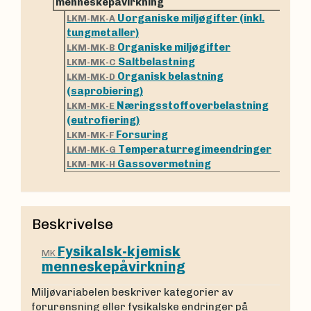
menneskepåvirkning
Uorganiske miljøgifter (inkl.
LKM-MK-A
tungmetaller)
Organiske miljøgifter
LKM-MK-B
Saltbelastning
LKM-MK-C
Organisk belastning
LKM-MK-D
(saprobiering)
Næringsstoffoverbelastning
LKM-MK-E
(eutrofiering)
Forsuring
LKM-MK-F
Temperaturregimeendringer
LKM-MK-G
Gassovermetning
LKM-MK-H
Beskrivelse
Fysikalsk-kjemisk
MK
menneskepåvirkning
Miljøvariabelen beskriver kategorier av
forurensning eller fysikalske endringer på