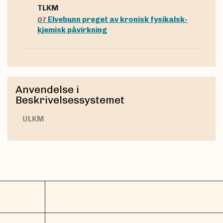
tLKM
Elvebunn preget av kronisk fysikalsk-
O7
kjemisk påvirkning
Anvendelse i
Beskrivelsessystemet
uLKM