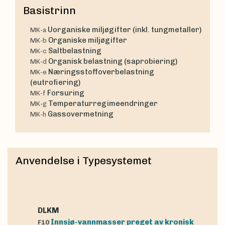
Basistrinn
Uorganiske miljøgifter (inkl. tungmetaller)
MK-a
Organiske miljøgifter
MK-b
Saltbelastning
MK-c
Organisk belastning (saprobiering)
MK-d
Næringsstoffoverbelastning
MK-e
(eutrofiering)
Forsuring
MK-f
Temperaturregimeendringer
MK-g
Gassovermetning
MK-h
Anvendelse i Typesystemet
dLKM
Innsjø-vannmasser preget av kronisk
F10