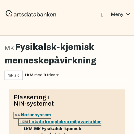
expand_more
Meny
Fysikalsk-kjemisk
MK
menneskepåvirkning
LKM
med
8
trinn
NiN 2.0
Plassering i
NiN-systemet
Natursystem
NA
Lokale komplekse miljøvariabler
LKM
Fysikalsk-kjemisk
LKM-MK