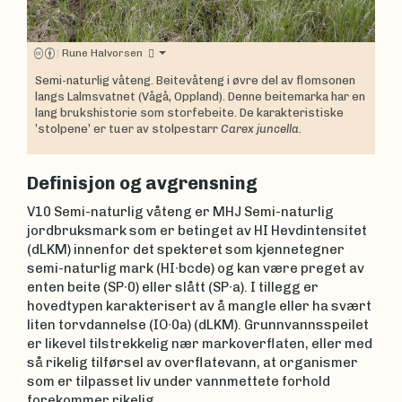
|
Rune Halvorsen
Semi-naturlig våteng. Beitevåteng i øvre del av flomsonen
langs Lalmsvatnet (Vågå, Oppland). Denne beitemarka har en
lang brukshistorie som storfebeite. De karakteristiske
’stolpene’ er tuer av stolpestarr
Carex juncella.
Definisjon og avgrensning
V10 Semi-naturlig våteng er MHJ Semi-naturlig
jordbruksmark som er betinget av HI Hevdintensitet
(dLKM) innenfor det spekteret som kjennetegner
semi-naturlig mark (HI∙bcde) og kan være preget av
enten beite (SP∙0) eller slått (SP∙a). I tillegg er
hovedtypen karakterisert av å mangle eller ha svært
liten torvdannelse (IO∙0a) (dLKM). Grunnvannsspeilet
er likevel tilstrekkelig nær markoverflaten, eller med
så rikelig tilførsel av overflatevann, at organismer
som er tilpasset liv under vannmettete forhold
forekommer rikelig.