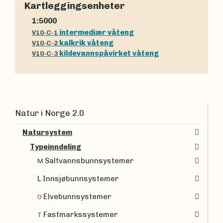
Kartleggingsenheter
1:5000
intermediær våteng
V10-C-1
kalkrik våteng
V10-C-2
kildevannspåvirket våteng
V10-C-3
Natur i Norge 2.0
Natursystem
Typeinndeling
Saltvannsbunnsystemer
M
L Innsjøbunnsystemer
Elvebunnsystemer
O
Fastmarkssystemer
T