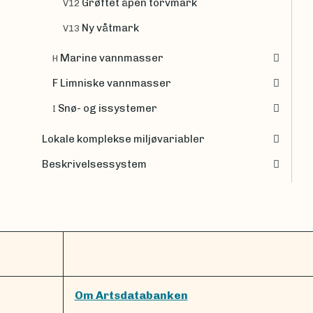
Grøftet åpen torvmark
V12
Ny våtmark
V13
Marine vannmasser
H
F Limniske vannmasser
Snø- og issystemer
I
Lokale komplekse miljøvariabler
Beskrivelsessystem
Om Artsdatabanken