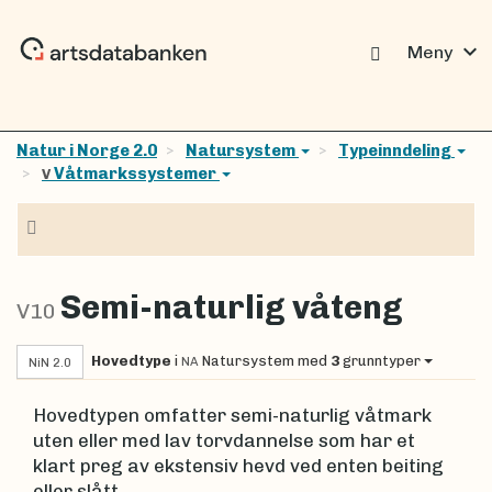
expand_more
Meny
Natur i Norge 2.0
Natursystem
Typeinndeling
Våtmarkssystemer
V
Navigasjon
Semi-naturlig våteng
V10
Hovedtype
i
Natursystem
med
3
grunntyper
NA
NiN 2.0
Hovedtypen omfatter semi-naturlig våtmark
uten eller med lav torvdannelse som har et
klart preg av ekstensiv hevd ved enten beiting
eller slått.