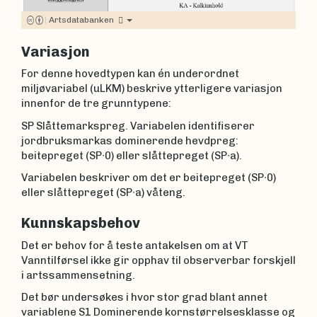
|
Artsdatabanken
Variasjon
For denne hovedtypen kan én underordnet
miljøvariabel (uLKM) beskrive ytterligere variasjon
innenfor de tre grunntypene:
SP Slåttemarkspreg. Variabelen identifiserer
jordbruksmarkas dominerende hevdpreg:
beitepreget (SP∙0) eller slåttepreget (SP∙a).
Variabelen beskriver om det er beitepreget (SP∙0)
eller slåttepreget (SP∙a) våteng.
Kunnskapsbehov
Det er behov for å teste antakelsen om at VT
Vanntilførsel ikke gir opphav til observerbar forskjell
i artssammensetning.
Det bør undersøkes i hvor stor grad blant annet
variablene S1 Dominerende kornstørrelsesklasse og