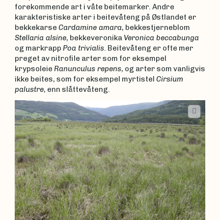
forekommende art i våte beitemarker. Andre
karakteristiske arter i beitevåteng på Østlandet er
bekkekarse
Cardamine amara
, bekkestjerneblom
Stellaria alsine
, bekkeveronika
Veronica beccabunga
og markrapp
Poa trivialis
. Beitevåteng er ofte mer
preget av nitrofile arter som for eksempel
krypsoleie
Ranunculus repens
, og arter som vanligvis
ikke beites, som for eksempel myrtistel
Cirsium
palustre
, enn slåttevåteng.