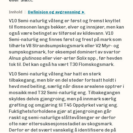
Innhold
Definisjon og avgrensning
V10 Semi-naturlig våteng er først og fremst knyttet
til flomsonen langs bekker, elver og innsjøer, men kan
også være betinget av tilførsel av kildevann. V10
Semi-naturlig eng finnes først og frest på mark som
tilhørte V8 Strandsumpskogsmark eller V2 Myr- og
sumpskogsmark, for eksempel dominert av svartor
Alnus glutinosa
eller vier-arter
Salix
spp., før hevden
tok til. Det kan også ha vært T30 Flomskogsmark.
V10 Semi-naturlig våteng har hatt en sterk
tilbakegang, men blir en del steder fortsatt holdt i
hevd med beiting, særlig når disse arealene opptrer i
mosaikk med T32 Semi-naturlig eng. Tilbakegangen
skyldes delvis gjengroing, men på innmark særlig
grøfting og omgjøring til T45 Oppdyrket varig eng.
Fuktighetsforholdene gjør at gjengroingen går
raskt og semi-naturlige slåttevåtenger er derfor
ofte nær ettersuksesjonsstadiet av skogsmark.
Derfor er det svært vanskelig å identifisere de på