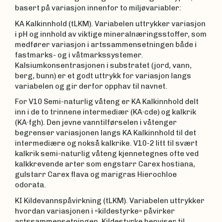
basert på variasjon innenfor to miljøvariabler:
KA Kalkinnhold (tLKM). Variabelen uttrykker variasjon
i pH og innhold av viktige mineralnæringsstoffer, som
medfører variasjon i artssammensetningen både i
fastmarks- og i våtmarkssystemer.
Kalsiumkonsentrasjonen i substratet (jord, vann,
berg, bunn) er et godt uttrykk for variasjon langs
variabelen og gir derfor opphav til navnet.
For V10 Semi-naturlig våteng er KA Kalkinnhold delt
inn i de to trinnene intermediær (KA∙cde) og kalkrik
(KA∙fgh). Den jevne vanntilførselen i våtenger
begrenser variasjonen langs KA Kalkinnhold til det
intermediære og nokså kalkrike. V10-2 litt til svært
kalkrik semi-naturlig våteng kjennetegnes ofte ved
kalkkrevende arter som engstarr Carex hostiana,
gulstarr Carex flava og marigras Hierochloe
odorata.
KI Kildevannspåvirkning (tLKM). Variabelen uttrykker
hvordan variasjonen i «kildestyrke» påvirker
artssammensetningen. Kildestyrke henviser til