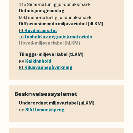
Semi-naturlig jordbruksmark
11b
Definisjonsgrunnlag
semi-naturlig jordbruksmark
MHJ
Differensierende miljøvariabel (dLKM)
Hevdintensitet
HI
Innhold av organisk materiale
IO
Hoved-miljøvariabel (hLKM)
Tilleggs-miljøvariabel (tLKM)
Kalkinnhold
KA
Kildevannspåvirkning
KI
Beskrivelsessystemet
Underordnet miljøvariabel (uLKM)
Slåttemarkspreg
SP