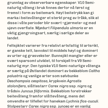
grunnlag av observerbare egenskaper. V10 Semi-
naturlig våteng i bruk finnes derfor nå først og
fremst i form av beitemark. Høyt beitetrykk kan gi
marka i beitevåtenger et sterkt preg av tråkk, slik at
disse i våte perioder blir svært «gjørmete» og med
ujevn overflate. Mjødurt
Filipendula ulmaria
er en
viktig gjengroingsart, særlig i sørlige deler av
landet.
Feltsjiktet varierer fra relativt artsfattig til artsrikt,
er ganske tett, lavvokst til middels høyt og dominert
av urter og grasvekster. Bunnsjikt mangler eller er
svært sparsomt utviklet, til forskjell fra V9 Semi-
naturlig myr. Den typiske V10 Semi-naturlige våtenga
er særlig på Østlandet dominert av bekkeblom
Caltha
palustris
og vanlige arter som sølvbunke
Deschampsia cespitosa
, krypkvein
Agrostis
stolonifera
, slåttestarr
Carex nigra
ssp.
nigra
og
trådsiv
Juncus filiformis
. Bekkeblom foretrekker
beitevåteng framfor slåttevåteng, mens det
omvendte er tilfellet for hanekam
Lychnis flos-cuculi
.
Stolpestarr
Carex nigra
ssp.
juncea
er en vanlig