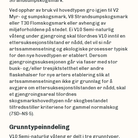
Strandsumpskogsmark.
Ved opphør av bruk vil hovedtypen gro igjen til V2
Myr- og sumpskogsmark, V8 Strandsumpskogsmark
eller T30 Flomskogsmark eller avhengig av
miljøforholdene på stedet. Ei V10 Semi-naturlig
våteng under gjengroing skal tilordnes V10 inntil en
ettersuksesjonstilstand er nådd, det vil si når
artssammensetning og økologiske prosesser typisk
for den nye hovedtypen er etablert. Dersom
gjengroingssuksesjonen går via faser med stor
busk- og/eller tresjiktstetthet eller andre
flaskehalser for nye arters etablering slik at
artssammensetningen ikke gir grunnlag for å
avgjøre om ettersuksesjonstilstanden er nådd, skal
et gjengroingsareal tilordnes
skogsmarkshovedtypen når skogbestandet
tilfredsstiller kriteriene for gammel normalskog
(7SD–NS∙5).
Grunntypeinndeling
V10 Semi-naturlig våteng er delt i tre grunntyper,