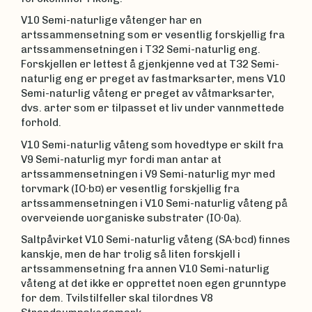
V10 Semi-naturlige våtenger har en
artssammensetning som er vesentlig forskjellig fra
artssammensetningen i T32 Semi-naturlig eng.
Forskjellen er lettest å gjenkjenne ved at T32 Semi-
naturlig eng er preget av fastmarksarter, mens V10
Semi-naturlig våteng er preget av våtmarksarter,
dvs. arter som er tilpasset et liv under vannmettede
forhold.
V10 Semi-naturlig våteng som hovedtype er skilt fra
V9 Semi-naturlig myr fordi man antar at
artssammensetningen i V9 Semi-naturlig myr med
torvmark (IO∙b¤) er vesentlig forskjellig fra
artssammensetningen i V10 Semi-naturlig våteng på
overveiende uorganiske substrater (IO∙0a).
Saltpåvirket V10 Semi-naturlig våteng (SA∙bcd) finnes
kanskje, men de har trolig så liten forskjell i
artssammensetning fra annen V10 Semi-naturlig
våteng at det ikke er opprettet noen egen grunntype
for dem. Tvilstilfeller skal tilordnes V8