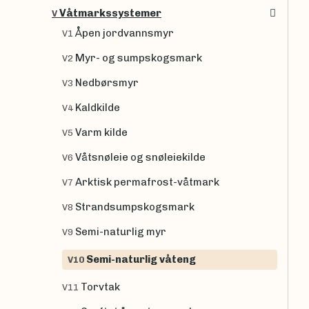
Våtmarkssystemer
V
Åpen jordvannsmyr
V1
Myr- og sumpskogsmark
V2
Nedbørsmyr
V3
Kaldkilde
V4
Varm kilde
V5
Våtsnøleie og snøleiekilde
V6
Arktisk permafrost-våtmark
V7
Strandsumpskogsmark
V8
Semi-naturlig myr
V9
Semi-naturlig våteng
V10
Torvtak
V11