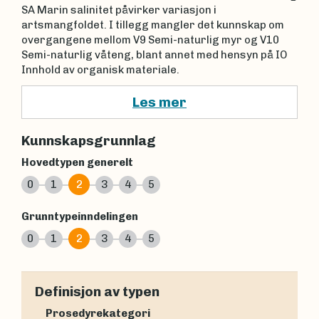
SA Marin salinitet påvirker variasjon i
artsmangfoldet. I tillegg mangler det kunnskap om
overgangene mellom V9 Semi-naturlig myr og V10
Semi-naturlig våteng, blant annet med hensyn på IO
Innhold av organisk materiale.
Les mer
Kunnskapsgrunnlag
Hovedtypen generelt
0
1
2
3
4
5
Grunntypeinndelingen
0
1
2
3
4
5
Definisjon av typen
Prosedyrekategori