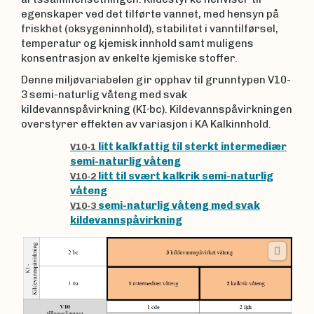
egenskaper ved det tilførte vannet, med hensyn på
friskhet (oksygeninnhold), stabilitet i vanntilførsel,
temperatur og kjemisk innhold samt muligens
konsentrasjon av enkelte kjemiske stoffer.
Denne miljøvariabelen gir opphav til grunntypen V10-
3 semi-naturlig våteng med svak
kildevannspåvirkning (KI∙bc). Kildevannspåvirkningen
overstyrer effekten av variasjon i KA Kalkinnhold.
litt kalkfattig til sterkt intermediær
V10-1
semi-naturlig våteng
litt til svært kalkrik semi-naturlig
V10-2
våteng
semi-naturlig våteng med svak
V10-3
kildevannspåvirkning