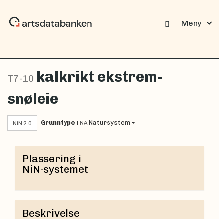
expand_more
Meny
kalkrikt ekstrem-
T7-10
snøleie
Grunntype
i
Natursystem
NA
NiN 2.0
Plassering i
NiN-systemet
Beskrivelse