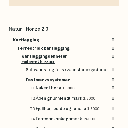
Natur i Norge 2.0
Kartlegging
Terrestrisk kartlegging
Kartleggingsenheter
målestokk 1:5000
Saltvanns- og ferskvannsbunnsystemer
Fastmarkssystemer
Nakent berg
T1
1:5000
Åpen grunnlendt mark
T2
1:5000
Fjellhei, leside og tundra
T3
1:5000
Fastmarksskogsmark
T4
1:5000