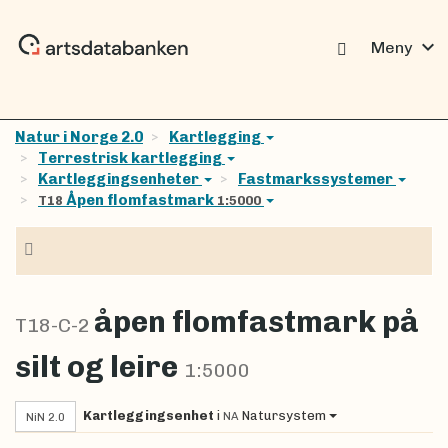
expand_more
Meny
Natur i Norge 2.0
Kartlegging
Terrestrisk kartlegging
Kartleggingsenheter
Fastmarkssystemer
Åpen flomfastmark
T18
1:5000
Navigasjon
åpen flomfastmark på
T18-C-2
silt og leire
1:5000
Kartleggingsenhet
i
Natursystem
NA
NiN 2.0