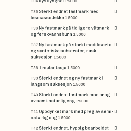
Kystlynghei
T34
1:5000
Sterkt endret fastmark med
T35
løsmassedekke
1:5000
Ny fastmark på tidligere våtmark
T36
og ferskvannsbunn
1:5000
Ny fastmark på sterkt modifiserte
T37
og syntetiske substrater, rask
suksesjon
1:5000
Treplantasje
T38
1:5000
Sterkt endret og ny fastmark i
T39
langsom suksesjon
1:5000
Sterkt endret fastmark med preg
T40
av semi-naturlig eng
1:5000
Oppdyrket mark med preg av semi-
T41
naturlig eng
1:5000
Sterkt endret, hyppig bearbeidet
T42