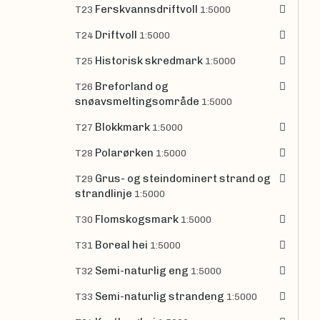
Ferskvannsdriftvoll
T23
1:5000
Driftvoll
T24
1:5000
Historisk skredmark
T25
1:5000
Breforland og
T26
snøavsmeltingsområde
1:5000
Blokkmark
T27
1:5000
Polarørken
T28
1:5000
Grus- og steindominert strand og
T29
strandlinje
1:5000
Flomskogsmark
T30
1:5000
Boreal hei
T31
1:5000
Semi-naturlig eng
T32
1:5000
Semi-naturlig strandeng
T33
1:5000