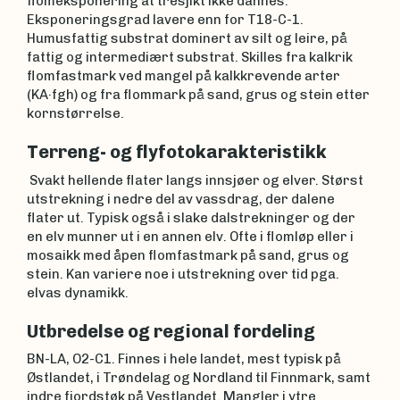
flomeksponering at tresjikt ikke dannes.
Eksponeringsgrad lavere enn for T18-C-1.
Humusfattig substrat dominert av silt og leire, på
fattig og intermediært substrat. Skilles fra kalkrik
flomfastmark ved mangel på kalkkrevende arter
(KA·fgh) og fra flommark på sand, grus og stein etter
kornstørrelse.
Terreng- og flyfotokarakteristikk
Svakt hellende flater langs innsjøer og elver. Størst
utstrekning i nedre del av vassdrag, der dalene
flater ut. Typisk også i slake dalstrekninger og der
en elv munner ut i en annen elv. Ofte i flomløp eller i
mosaikk med åpen flomfastmark på sand, grus og
stein. Kan variere noe i utstrekning over tid pga.
elvas dynamikk.
Utbredelse og regional fordeling
BN-LA, O2-C1. Finnes i hele landet, mest typisk på
Østlandet, i Trøndelag og Nordland til Finnmark, samt
indre fjordstøk på Vestlandet. Mangler i ytre