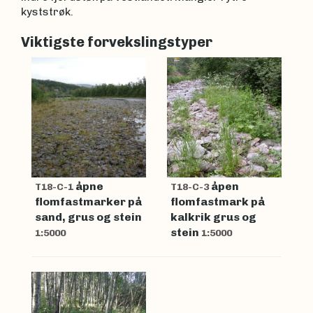
kyststrøk.
Viktigste forvekslingstyper
åpne
åpen
T18-C-1
T18-C-3
flomfastmarker på
flomfastmark på
sand, grus og stein
kalkrik grus og
stein
1:5000
1:5000