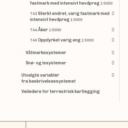
fastmark med intensivt hevdpreg
1:5000
Sterkt endret, varig fastmark med
T43
intensivt hevdpreg
1:5000
Åker
T44
1:5000
Oppdyrket varig eng
T45
1:5000
Våtmarkssystemer
Snø- og issystemer
Utvalgte variabler
fra beskrivelsessystemet
Veiledere for terrestrisk kartlegging