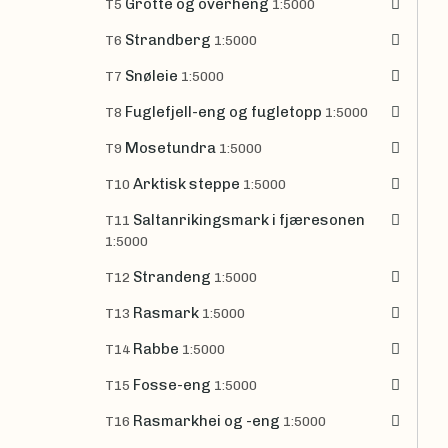
Grotte og overheng
T5
1:5000
Strandberg
T6
1:5000
Snøleie
T7
1:5000
Fuglefjell-eng og fugletopp
T8
1:5000
Mosetundra
T9
1:5000
Arktisk steppe
T10
1:5000
Saltanrikingsmark i fjæresonen
T11
1:5000
Strandeng
T12
1:5000
Rasmark
T13
1:5000
Rabbe
T14
1:5000
Fosse-eng
T15
1:5000
Rasmarkhei og -eng
T16
1:5000