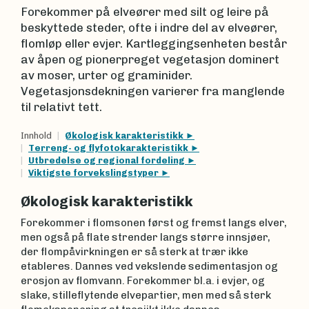
Forekommer på elveører med silt og leire på
beskyttede steder, ofte i indre del av elveører,
flomløp eller evjer. Kartleggingsenheten består
av åpen og pionerpreget vegetasjon dominert
av moser, urter og graminider.
Vegetasjonsdekningen varierer fra manglende
til relativt tett.
Innhold
Økologisk karakteristikk
Terreng- og flyfotokarakteristikk
Utbredelse og regional fordeling
Viktigste forvekslingstyper
Økologisk karakteristikk
Forekommer i flomsonen først og fremst langs elver,
men også på flate strender langs større innsjøer,
der flompåvirkningen er så sterk at trær ikke
etableres. Dannes ved vekslende sedimentasjon og
erosjon av flomvann. Forekommer bl.a. i evjer, og
slake, stilleflytende elvepartier, men med så sterk