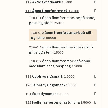
Aktiv skredmark
T17
1:5000
Åpen flomfastmark
T18
1:5000
åpne flomfastmarker på sand,
T18-C-1
grus og stein
1:5000
åpen flomfastmark på silt
T18-C-2
og leire
1:5000
åpen flomfastmark på kalkrik
T18-C-3
grus og stein
1:5000
åpen flomfastmark på sand
T18-C-4
med klart erosjonspreg
1:5000
Oppfrysingsmark
T19
1:5000
Isinnfrysingsmark
T20
1:5000
Sanddynemark
T21
1:5000
Fjellgrashei og grastundra
T22
1:5000