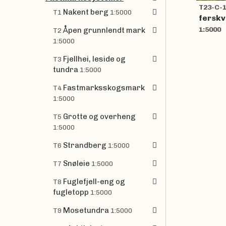
T23-C-
Nakent berg
T1
1:5000
ferskv
1:5000
Åpen grunnlendt mark
T2
1:5000
Fjellhei, leside og
T3
tundra
1:5000
Fastmarksskogsmark
T4
1:5000
Grotte og overheng
T5
1:5000
Strandberg
T6
1:5000
Snøleie
T7
1:5000
Fuglefjell-eng og
T8
fugletopp
1:5000
Mosetundra
T9
1:5000