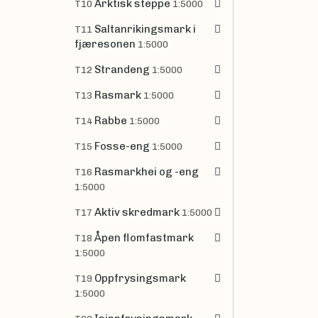
Arktisk steppe
T10
1:5000
Saltanrikingsmark i
T11
fjæresonen
1:5000
Strandeng
T12
1:5000
Rasmark
T13
1:5000
Rabbe
T14
1:5000
Fosse-eng
T15
1:5000
Rasmarkhei og -eng
T16
1:5000
Aktiv skredmark
T17
1:5000
Åpen flomfastmark
T18
1:5000
Oppfrysingsmark
T19
1:5000