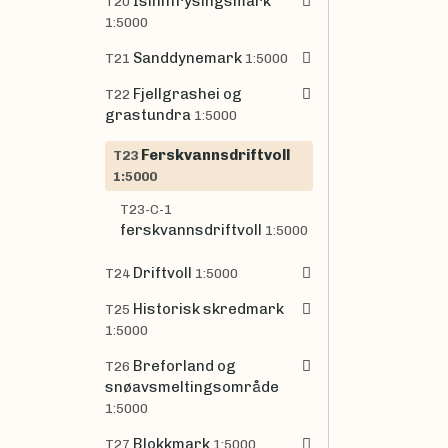
Isinnfrysingsmark
T20
1:5000
Sanddynemark
T21
1:5000
Fjellgrashei og
T22
grastundra
1:5000
Ferskvannsdriftvoll
T23
1:5000
T23-C-1
ferskvannsdriftvoll
1:5000
Driftvoll
T24
1:5000
Historisk skredmark
T25
1:5000
Breforland og
T26
snøavsmeltingsområde
1:5000
Blokkmark
T27
1:5000