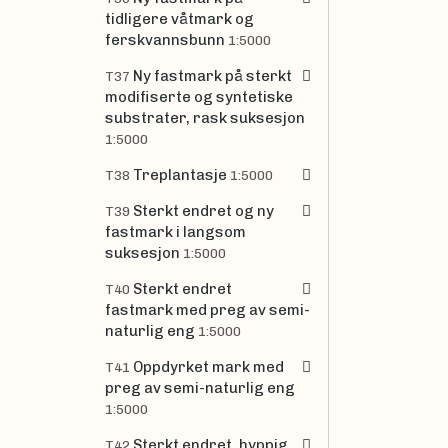
tidligere våtmark og
ferskvannsbunn
1:5000
Ny fastmark på sterkt
T37
modifiserte og syntetiske
substrater, rask suksesjon
1:5000
Treplantasje
T38
1:5000
Sterkt endret og ny
T39
fastmark i langsom
suksesjon
1:5000
Sterkt endret
T40
fastmark med preg av semi-
naturlig eng
1:5000
Oppdyrket mark med
T41
preg av semi-naturlig eng
1:5000
Sterkt endret, hyppig
T42