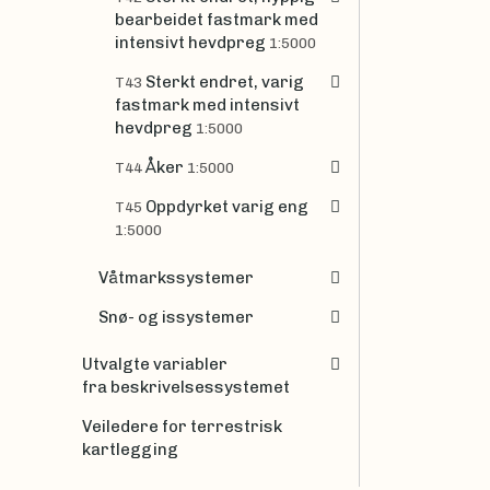
bearbeidet fastmark med
intensivt hevdpreg
1:5000
Sterkt endret, varig
T43
fastmark med intensivt
hevdpreg
1:5000
Åker
T44
1:5000
Oppdyrket varig eng
T45
1:5000
Våtmarkssystemer
Snø- og issystemer
Utvalgte variabler
fra beskrivelsessystemet
Veiledere for terrestrisk
kartlegging