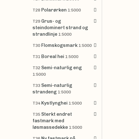
Polarørken
T28
1:5000
Grus- og
T29
steindominert strand og
strandlinje
1:5000
Flomskogsmark
T30
1:5000
Boreal hei
T31
1:5000
Semi-naturlig eng
T32
1:5000
Semi-naturlig
T33
strandeng
1:5000
Kystlynghei
T34
1:5000
Sterkt endret
T35
fastmark med
løsmassedekke
1:5000
Ny fastmark på
T36