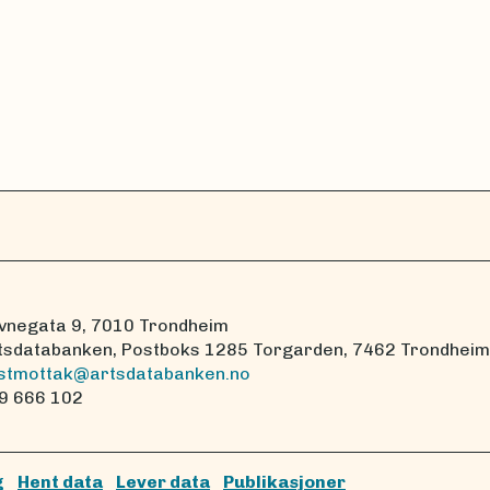
vnegata 9, 7010 Trondheim
tsdatabanken, Postboks 1285 Torgarden, 7462 Trondheim
stmottak@artsdatabanken.no
9 666 102
g
Hent data
Lever data
Publikasjoner