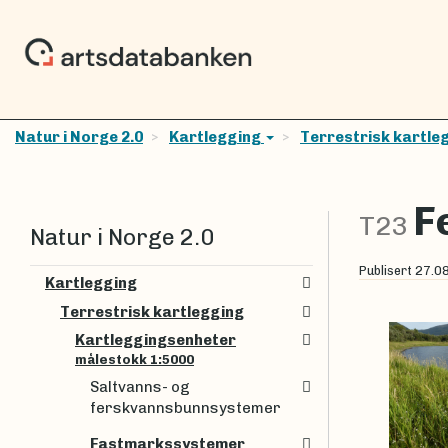
Natur i Norge 2.0
Kartlegging
Terrestrisk kartle
F
T23
Natur i Norge 2.0
Publisert
27.0
Kartlegging
Terrestrisk kartlegging
Kartleggingsenheter
målestokk 1:5000
Saltvanns- og
ferskvannsbunnsystemer
Fastmarkssystemer