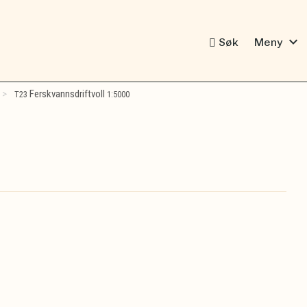
expand_more
Søk
Meny
Ferskvannsdriftvoll
T23
1:5000