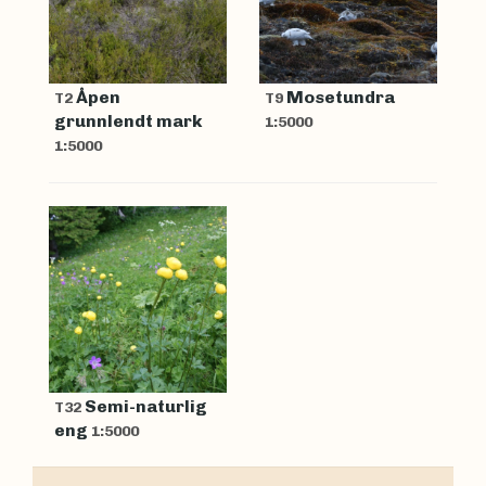
Åpen
Mosetundra
T2
T9
grunnlendt mark
1:5000
1:5000
Semi-naturlig
T32
eng
1:5000