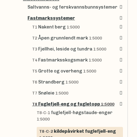
Saltvanns- og ferskvannsbunnsystemer
Fastmarkssystemer
Nakent berg
T1
1:5000
Åpen grunnlendt mark
T2
1:5000
Fjellhei, leside og tundra
T3
1:5000
Fastmarksskogsmark
T4
1:5000
Grotte og overheng
T5
1:5000
Strandberg
T6
1:5000
Snøleie
T7
1:5000
Fuglefjell-eng og fugletopp
T8
1:5000
fuglefjell-høgstaude-enger
T8-C-1
1:5000
kildepåvirket fuglefjell-eng
T8-C-2