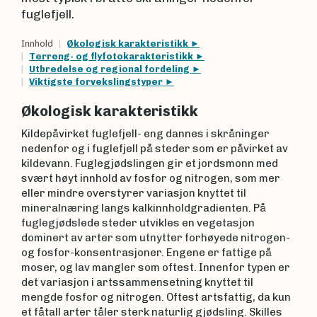
fuglefjell.
Innhold
Økologisk karakteristikk
Terreng- og flyfotokarakteristikk
Utbredelse og regional fordeling
Viktigste forvekslingstyper
Økologisk karakteristikk
Kildepåvirket fuglefjell- eng dannes i skråninger
nedenfor og i fuglefjell på steder som er påvirket av
kildevann. Fuglegjødslingen gir et jordsmonn med
svært høyt innhold av fosfor og nitrogen, som mer
eller mindre overstyrer variasjon knyttet til
mineralnæring langs kalkinnholdgradienten. På
fuglegjødslede steder utvikles en vegetasjon
dominert av arter som utnytter forhøyede nitrogen-
og fosfor-konsentrasjoner. Engene er fattige på
moser, og lav mangler som oftest. Innenfor typen er
det variasjon i artssammensetning knyttet til
mengde fosfor og nitrogen. Oftest artsfattig, da kun
et fåtall arter tåler sterk naturlig gjødsling. Skilles