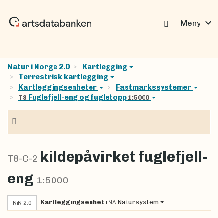
expand_more
Meny
Natur i Norge 2.0
Kartlegging
Terrestrisk kartlegging
Kartleggingsenheter
Fastmarkssystemer
Fuglefjell-eng og fugletopp
T8
1:5000
Navigasjon
kildepåvirket fuglefjell-
T8-C-2
eng
1:5000
Kartleggingsenhet
i
Natursystem
NA
NiN 2.0