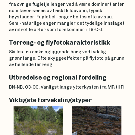
fra øvrige fuglefjellenger ved å være dominert arter
som favoriseres av friskt kildevann, typisk
høystauder. Fuglefjell-enger beites ofte av sau.
Semi-naturlige enger mangler det tydelige innslaget
av nitrofile arter som forekommer i T8-C-1.
Terreng- og flyfotokarakteristikk
Skilles fra omkringliggende berg ved tydelig
grønnfarge. Ofte skyggeeffekter på flyfoto på grunn
av hellende terreng.
Utbredelse og regional fordeling
BN-NB, O3-OC. Vanligst langs ytterkysten fra MR til Fi.
Viktigste forvekslingstyper