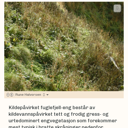
|
Rune Halvorsen
Kildepåvirket fuglefjell-eng består av
kildevannspåvirket tett og frodig gress- og
urtedominert engvegetasjon som forekommer
mest typisk i bratte skråninger nedenfor