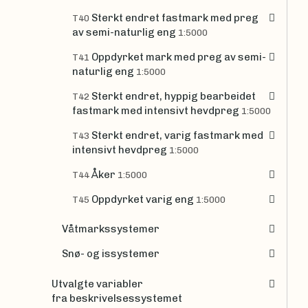
Sterkt endret fastmark med preg
T40
av semi-naturlig eng
1:5000
Oppdyrket mark med preg av semi-
T41
naturlig eng
1:5000
Sterkt endret, hyppig bearbeidet
T42
fastmark med intensivt hevdpreg
1:5000
Sterkt endret, varig fastmark med
T43
intensivt hevdpreg
1:5000
Åker
T44
1:5000
Oppdyrket varig eng
T45
1:5000
Våtmarkssystemer
Snø- og issystemer
Utvalgte variabler
fra beskrivelsessystemet