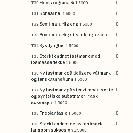
Flomskogsmark
T30
1:5000
Boreal hei
T31
1:5000
Semi-naturlig eng
T32
1:5000
Semi-naturlig strandeng
T33
1:5000
Kystlynghei
T34
1:5000
Sterkt endret fastmark med
T35
løsmassedekke
1:5000
Ny fastmark på tidligere våtmark
T36
og ferskvannsbunn
1:5000
Ny fastmark på sterkt modifiserte
T37
og syntetiske substrater, rask
suksesjon
1:5000
Treplantasje
T38
1:5000
Sterkt endret og ny fastmark i
T39
langsom suksesjon
1:5000