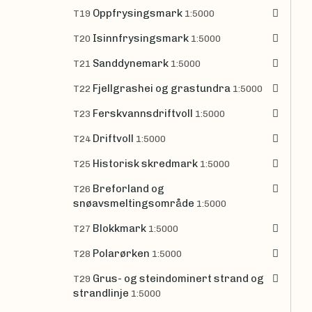
Oppfrysingsmark
T19
1:5000
Isinnfrysingsmark
T20
1:5000
Sanddynemark
T21
1:5000
Fjellgrashei og grastundra
T22
1:5000
Ferskvannsdriftvoll
T23
1:5000
Driftvoll
T24
1:5000
Historisk skredmark
T25
1:5000
Breforland og
T26
snøavsmeltingsområde
1:5000
Blokkmark
T27
1:5000
Polarørken
T28
1:5000
Grus- og steindominert strand og
T29
strandlinje
1:5000