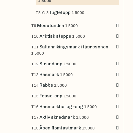
1:5000
fugletopp
T8-C-3
1:5000
Mosetundra
T9
1:5000
Arktisk steppe
T10
1:5000
Saltanrikingsmark i fjæresonen
T11
1:5000
Strandeng
T12
1:5000
Rasmark
T13
1:5000
Rabbe
T14
1:5000
Fosse-eng
T15
1:5000
Rasmarkhei og -eng
T16
1:5000
Aktiv skredmark
T17
1:5000
Åpen flomfastmark
T18
1:5000