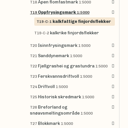
Åpen flomfastmark
T18
1:5000
Oppfrysingsmark
T19
1:5000
kalkfattige finjordsflekker
T19-C-1
kalkrike finjordsflekker
T19-C-2
Isinnfrysingsmark
T20
1:5000
Sanddynemark
T21
1:5000
Fjellgrashei og grastundra
T22
1:5000
Ferskvannsdriftvoll
T23
1:5000
Driftvoll
T24
1:5000
Historisk skredmark
T25
1:5000
Breforland og
T26
snøavsmeltingsområde
1:5000
Blokkmark
T27
1:5000