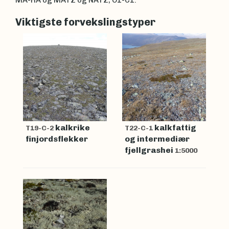
MA-HA og MATZ og NATZ, O1-C1.
Viktigste forvekslingstyper
kalkrike
kalkfattig
T19-C-2
T22-C-1
finjordsflekker
og intermediær
fjellgrashei
1:5000