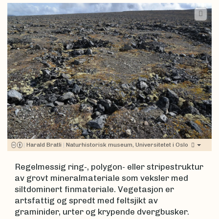
|
Harald Bratli
|
Naturhistorisk museum, Universitetet i Oslo
Regelmessig ring-, polygon- eller stripestruktur
av grovt mineralmateriale som veksler med
siltdominert finmateriale. Vegetasjon er
artsfattig og spredt med feltsjikt av
graminider, urter og krypende dvergbusker.