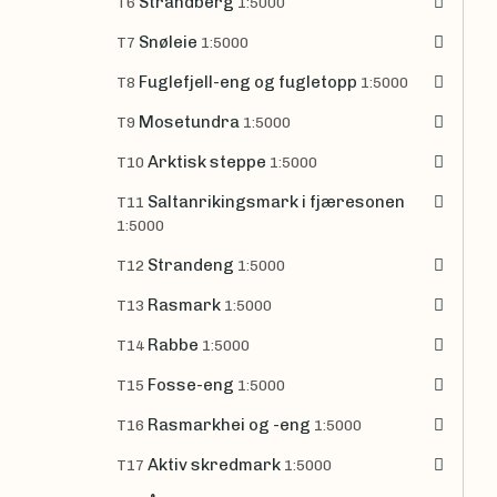
Strandberg
T6
1:5000
Snøleie
T7
1:5000
Fuglefjell-eng og fugletopp
T8
1:5000
Mosetundra
T9
1:5000
Arktisk steppe
T10
1:5000
Saltanrikingsmark i fjæresonen
T11
1:5000
Strandeng
T12
1:5000
Rasmark
T13
1:5000
Rabbe
T14
1:5000
Fosse-eng
T15
1:5000
Rasmarkhei og -eng
T16
1:5000
Aktiv skredmark
T17
1:5000