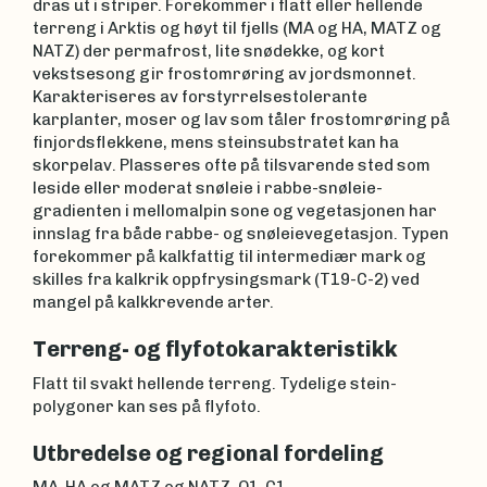
dras ut i striper. Forekommer i flatt eller hellende
terreng i Arktis og høyt til fjells (MA og HA, MATZ og
NATZ) der permafrost, lite snødekke, og kort
vekstsesong gir frostomrøring av jordsmonnet.
Karakteriseres av forstyrrelsestolerante
karplanter, moser og lav som tåler frostomrøring på
finjordsflekkene, mens steinsubstratet kan ha
skorpelav. Plasseres ofte på tilsvarende sted som
leside eller moderat snøleie i rabbe-snøleie-
gradienten i mellomalpin sone og vegetasjonen har
innslag fra både rabbe- og snøleievegetasjon. Typen
forekommer på kalkfattig til intermediær mark og
skilles fra kalkrik oppfrysingsmark (T19-C-2) ved
mangel på kalkkrevende arter.
Terreng- og flyfotokarakteristikk
Flatt til svakt hellende terreng. Tydelige stein-
polygoner kan ses på flyfoto.
Utbredelse og regional fordeling