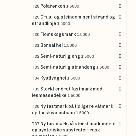
Polarørken
T28
1:5000
Grus- og steindominert strand og
T29
strandlinje
1:5000
Flomskogsmark
T30
1:5000
Boreal hei
T31
1:5000
Semi-naturlig eng
T32
1:5000
Semi-naturlig strandeng
T33
1:5000
Kystlynghei
T34
1:5000
Sterkt endret fastmark med
T35
løsmassedekke
1:5000
Ny fastmark på tidligere våtmark
T36
og ferskvannsbunn
1:5000
Ny fastmark på sterkt modifiserte
T37
og syntetiske substrater, rask