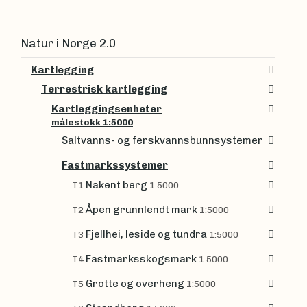
Natur i Norge 2.0
Kartlegging
Terrestrisk kartlegging
Kartleggingsenheter
målestokk 1:5000
Saltvanns- og ferskvannsbunnsystemer
Fastmarkssystemer
Nakent berg
T1
1:5000
Åpen grunnlendt mark
T2
1:5000
Fjellhei, leside og tundra
T3
1:5000
Fastmarksskogsmark
T4
1:5000
Grotte og overheng
T5
1:5000