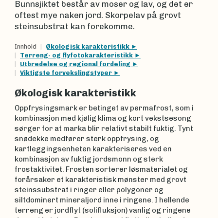
Bunnsjiktet består av moser og lav, og det er
oftest mye naken jord. Skorpelav på grovt
steinsubstrat kan forekomme.
Innhold
Økologisk karakteristikk
Terreng- og flyfotokarakteristikk
Utbredelse og regional fordeling
Viktigste forvekslingstyper
Økologisk karakteristikk
Oppfrysingsmark er betinget av permafrost, som i
kombinasjon med kjølig klima og kort vekstsesong
sørger for at marka blir relativt stabilt fuktig. Tynt
snødekke medfører sterk oppfrysing, og
kartleggingsenheten karakteriseres ved en
kombinasjon av fuktig jordsmonn og sterk
frostaktivitet. Frosten sorterer løsmaterialet og
forårsaker et karakteristisk mønster med grovt
steinssubstrat i ringer eller polygoner og
siltdominert mineraljord inne i ringene. I hellende
terreng er jordflyt (solifluksjon) vanlig og ringene