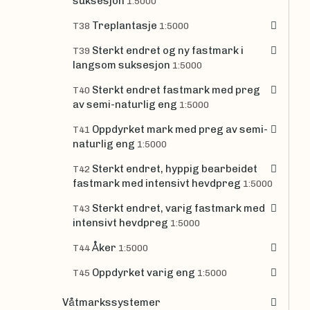
suksesjon
1:5000
Treplantasje
T38
1:5000
Sterkt endret og ny fastmark i
T39
langsom suksesjon
1:5000
Sterkt endret fastmark med preg
T40
av semi-naturlig eng
1:5000
Oppdyrket mark med preg av semi-
T41
naturlig eng
1:5000
Sterkt endret, hyppig bearbeidet
T42
fastmark med intensivt hevdpreg
1:5000
Sterkt endret, varig fastmark med
T43
intensivt hevdpreg
1:5000
Åker
T44
1:5000
Oppdyrket varig eng
T45
1:5000
Våtmarkssystemer