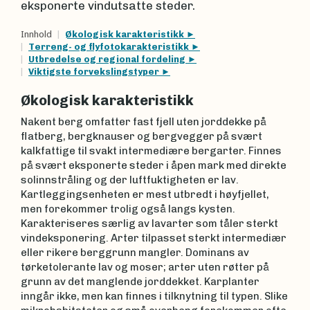
eksponerte vindutsatte steder.
Innhold
Økologisk karakteristikk
Terreng- og flyfotokarakteristikk
Utbredelse og regional fordeling
Viktigste forvekslingstyper
Økologisk karakteristikk
Nakent berg omfatter fast fjell uten jorddekke på
flatberg, bergknauser og bergvegger på svært
kalkfattige til svakt intermediære bergarter. Finnes
på svært eksponerte steder i åpen mark med direkte
solinnstråling og der luftfuktigheten er lav.
Kartleggingsenheten er mest utbredt i høyfjellet,
men forekommer trolig også langs kysten.
Karakteriseres særlig av lavarter som tåler sterkt
vindeksponering. Arter tilpasset sterkt intermediær
eller rikere berggrunn mangler. Dominans av
tørketolerante lav og moser; arter uten røtter på
grunn av det manglende jorddekket. Karplanter
inngår ikke, men kan finnes i tilknytning til typen. Slike