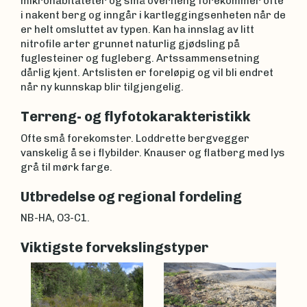
mikrohabitateter og små overheng forekommer ofte
i nakent berg og inngår i kartleggingsenheten når de
er helt omsluttet av typen. Kan ha innslag av litt
nitrofile arter grunnet naturlig gjødsling på
fuglesteiner og fugleberg. Artssammensetning
dårlig kjent. Artslisten er foreløpig og vil bli endret
når ny kunnskap blir tilgjengelig.
Terreng- og flyfotokarakteristikk
Ofte små forekomster. Loddrette bergvegger
vanskelig å se i flybilder. Knauser og flatberg med lys
grå til mørk farge.
Utbredelse og regional fordeling
NB-HA, O3-C1.
Viktigste forvekslingstyper