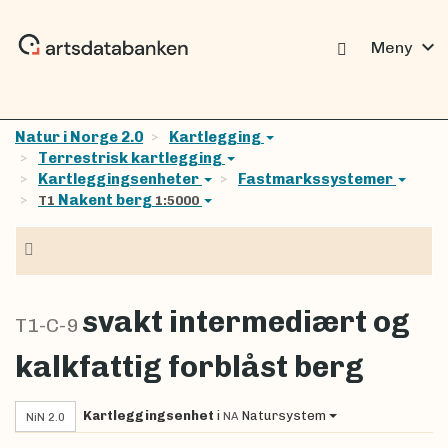
expand_more
Meny
Natur i Norge 2.0
Kartlegging
Terrestrisk kartlegging
Kartleggingsenheter
Fastmarkssystemer
Nakent berg
T1
1:5000
Navigasjon
svakt intermediært og
T1-C-9
kalkfattig forblåst berg
Kartleggingsenhet
i
Natursystem
NA
NiN 2.0