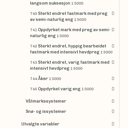
langsom suksesjon
1:5000
Sterkt endret fastmark med preg
T40
av semi-naturlig eng
1:5000
Oppdyrket mark med preg av semi-
T41
naturlig eng
1:5000
Sterkt endret, hyppig bearbeidet
T42
fastmark med intensivt hevdpreg
1:5000
Sterkt endret, varig fastmark med
T43
intensivt hevdpreg
1:5000
Åker
T44
1:5000
Oppdyrket varig eng
T45
1:5000
Våtmarkssystemer
Snø- og issystemer
Utvalgte variabler