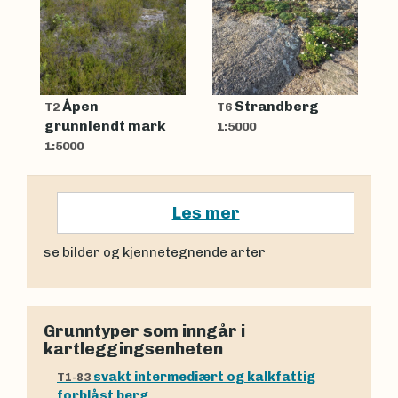
Åpen
Strandberg
T2
T6
grunnlendt mark
1:5000
1:5000
Les mer
se bilder og kjennetegnende arter
Grunntyper som inngår i
kartleggingsenheten
svakt intermediært og kalkfattig
T1-83
forblåst berg