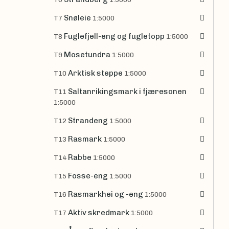
Snøleie
T7
1:5000
Fuglefjell-eng og fugletopp
T8
1:5000
Mosetundra
T9
1:5000
Arktisk steppe
T10
1:5000
Saltanrikingsmark i fjæresonen
T11
1:5000
Strandeng
T12
1:5000
Rasmark
T13
1:5000
Rabbe
T14
1:5000
Fosse-eng
T15
1:5000
Rasmarkhei og -eng
T16
1:5000
Aktiv skredmark
T17
1:5000