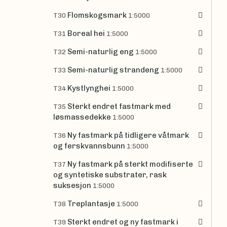
Flomskogsmark
T30
1:5000
Boreal hei
T31
1:5000
Semi-naturlig eng
T32
1:5000
Semi-naturlig strandeng
T33
1:5000
Kystlynghei
T34
1:5000
Sterkt endret fastmark med
T35
løsmassedekke
1:5000
Ny fastmark på tidligere våtmark
T36
og ferskvannsbunn
1:5000
Ny fastmark på sterkt modifiserte
T37
og syntetiske substrater, rask
suksesjon
1:5000
Treplantasje
T38
1:5000
Sterkt endret og ny fastmark i
T39