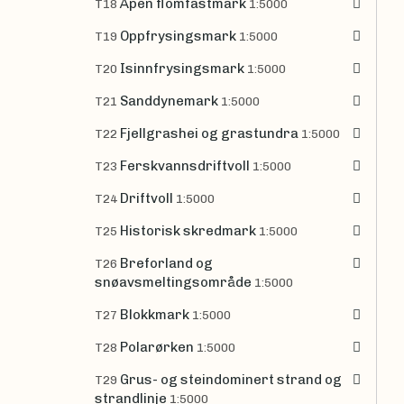
Åpen flomfastmark
T18
1:5000
Oppfrysingsmark
T19
1:5000
Isinnfrysingsmark
T20
1:5000
Sanddynemark
T21
1:5000
Fjellgrashei og grastundra
T22
1:5000
Ferskvannsdriftvoll
T23
1:5000
Driftvoll
T24
1:5000
Historisk skredmark
T25
1:5000
Breforland og
T26
snøavsmeltingsområde
1:5000
Blokkmark
T27
1:5000
Polarørken
T28
1:5000
Grus- og steindominert strand og
T29
strandlinje
1:5000