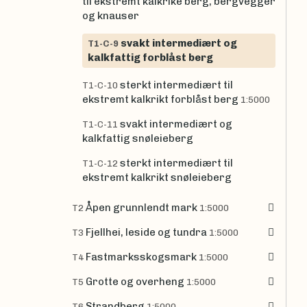
til ekstremt kalkrike berg, bergvegger
og knauser
svakt intermediært og
T1-C-9
kalkfattig forblåst berg
sterkt intermediært til
T1-C-10
ekstremt kalkrikt forblåst berg
1:5000
svakt intermediært og
T1-C-11
kalkfattig snøleieberg
sterkt intermediært til
T1-C-12
ekstremt kalkrikt snøleieberg
Åpen grunnlendt mark
T2
1:5000
Fjellhei, leside og tundra
T3
1:5000
Fastmarksskogsmark
T4
1:5000
Grotte og overheng
T5
1:5000
Strandberg
T6
1:5000