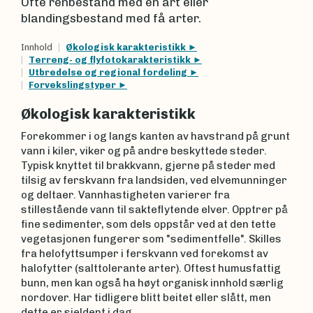
Ofte renbestand med én art eller
blandingsbestand med få arter.
Innhold
Økologisk karakteristikk
Terreng- og flyfotokarakteristikk
Utbredelse og regional fordeling
Forvekslingstyper
Økologisk karakteristikk
Forekommer i og langs kanten av havstrand på grunt
vann i kiler, viker og på andre beskyttede steder.
Typisk knyttet til brakkvann, gjerne på steder med
tilsig av ferskvann fra landsiden, ved elvemunninger
og deltaer. Vannhastigheten varierer fra
stillestående vann til sakteflytende elver. Opptrer på
fine sedimenter, som dels oppstår ved at den tette
vegetasjonen fungerer som "sedimentfelle". Skilles
fra helofyttsumper i ferskvann ved forekomst av
halofytter (salttolerante arter). Oftest humusfattig
bunn, men kan også ha høyt organisk innhold særlig
nordover. Har tidligere blitt beitet eller slått, men
dette er sjeldent i dag