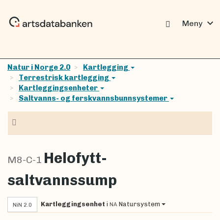
expand_more
Meny
Natur i Norge 2.0
Kartlegging
Terrestrisk kartlegging
Kartleggingsenheter
Saltvanns- og ferskvannsbunnsystemer
Navigasjon
Helofytt-
M8-C-1
saltvannssump
Kartleggingsenhet
i
Natursystem
NA
NiN 2.0