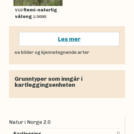
Semi-naturlig
V10
våteng
1:5000
Les mer
se bilder og kjennetegnende arter
Grunntyper som inngår i
kartleggingsenheten
Natur i Norge 2.0
Kartlegging