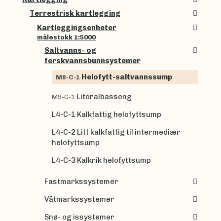
Terrestrisk kartlegging
Kartleggingsenheter
målestokk 1:5000
Saltvanns- og
ferskvannsbunnsystemer
Helofytt-saltvannssump
M8-C-1
Litoralbasseng
M9-C-1
L4-C-1 Kalkfattig helofyttsump
L4-C-2 Litt kalkfattig til intermediær
helofyttsump
L4-C-3 Kalkrik helofyttsump
Fastmarkssystemer
Våtmarkssystemer
Snø- og issystemer