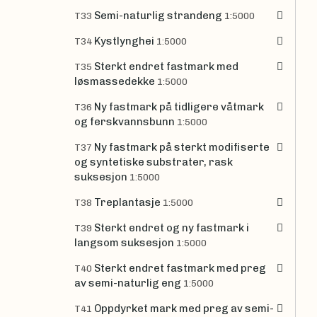
Semi-naturlig strandeng
T33
1:5000
Kystlynghei
T34
1:5000
Sterkt endret fastmark med
T35
løsmassedekke
1:5000
Ny fastmark på tidligere våtmark
T36
og ferskvannsbunn
1:5000
Ny fastmark på sterkt modifiserte
T37
og syntetiske substrater, rask
suksesjon
1:5000
Treplantasje
T38
1:5000
Sterkt endret og ny fastmark i
T39
langsom suksesjon
1:5000
Sterkt endret fastmark med preg
T40
av semi-naturlig eng
1:5000
Oppdyrket mark med preg av semi-
T41