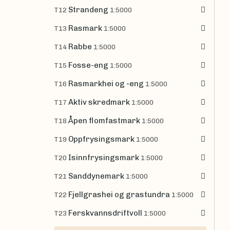
Strandeng
T12
1:5000
Rasmark
T13
1:5000
Rabbe
T14
1:5000
Fosse-eng
T15
1:5000
Rasmarkhei og -eng
T16
1:5000
Aktiv skredmark
T17
1:5000
Åpen flomfastmark
T18
1:5000
Oppfrysingsmark
T19
1:5000
Isinnfrysingsmark
T20
1:5000
Sanddynemark
T21
1:5000
Fjellgrashei og grastundra
T22
1:5000
Ferskvannsdriftvoll
T23
1:5000