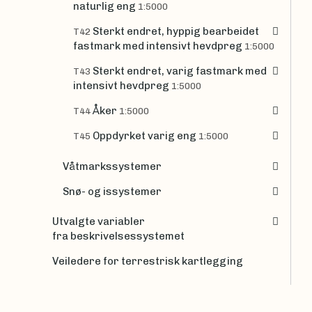
naturlig eng
1:5000
Sterkt endret, hyppig bearbeidet
T42
fastmark med intensivt hevdpreg
1:5000
Sterkt endret, varig fastmark med
T43
intensivt hevdpreg
1:5000
Åker
T44
1:5000
Oppdyrket varig eng
T45
1:5000
Våtmarkssystemer
Snø- og issystemer
Utvalgte variabler
fra beskrivelsessystemet
Veiledere for terrestrisk kartlegging