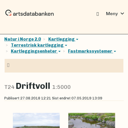
expand_more
Meny
Natur i Norge 2.0
Kartlegging
Terrestrisk kartlegging
Kartleggingsenheter
Fastmarkssystemer
Navigasjon
Driftvoll
T24
1:5000
Publisert
27.08.2018 12:21
Sist endret
07.05.2019 13:09