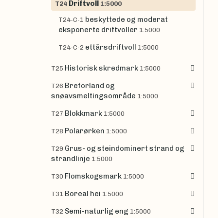
Driftvoll
T24
1:5000
beskyttede og moderat
T24-C-1
eksponerte driftvoller
1:5000
ettårsdriftvoll
T24-C-2
1:5000
Historisk skredmark
T25
1:5000
Breforland og
T26
snøavsmeltingsområde
1:5000
Blokkmark
T27
1:5000
Polarørken
T28
1:5000
Grus- og steindominert strand og
T29
strandlinje
1:5000
Flomskogsmark
T30
1:5000
Boreal hei
T31
1:5000
Semi-naturlig eng
T32
1:5000