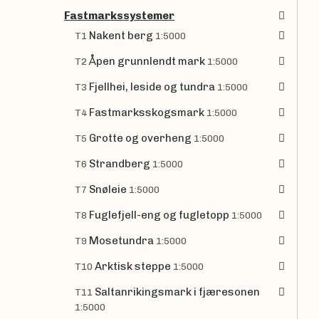
Fastmarkssystemer
Nakent berg
T1
1:5000
Åpen grunnlendt mark
T2
1:5000
Fjellhei, leside og tundra
T3
1:5000
Fastmarksskogsmark
T4
1:5000
Grotte og overheng
T5
1:5000
Strandberg
T6
1:5000
Snøleie
T7
1:5000
Fuglefjell-eng og fugletopp
T8
1:5000
Mosetundra
T9
1:5000
Arktisk steppe
T10
1:5000
Saltanrikingsmark i fjæresonen
T11
1:5000