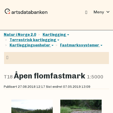
expand_more
Meny
Natur i Norge 2.0
Kartlegging
Terrestrisk kartlegging
Kartleggingsenheter
Fastmarkssystemer
Navigasjon
Åpen flomfastmark
T18
1:5000
Publisert
27.08.2018 12:17
Sist endret
07.05.2019 13:09