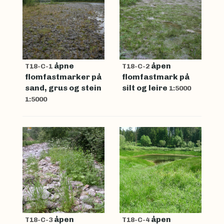
åpne
åpen
T18-C-1
T18-C-2
flomfastmarker på
flomfastmark på
sand, grus og stein
silt og leire
1:5000
1:5000
åpen
åpen
T18-C-3
T18-C-4