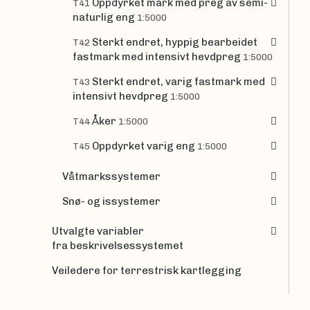
Oppdyrket mark med preg av semi-
T41
naturlig eng
1:5000
Sterkt endret, hyppig bearbeidet
T42
fastmark med intensivt hevdpreg
1:5000
Sterkt endret, varig fastmark med
T43
intensivt hevdpreg
1:5000
Åker
T44
1:5000
Oppdyrket varig eng
T45
1:5000
Våtmarkssystemer
Snø- og issystemer
Utvalgte variabler
fra beskrivelsessystemet
Veiledere for terrestrisk kartlegging