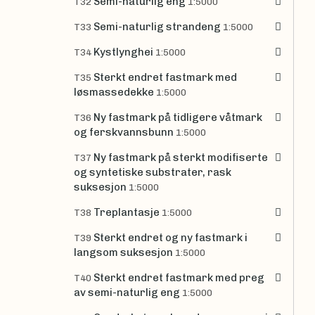
Semi-naturlig eng
T32
1:5000
Semi-naturlig strandeng
T33
1:5000
Kystlynghei
T34
1:5000
Sterkt endret fastmark med
T35
løsmassedekke
1:5000
Ny fastmark på tidligere våtmark
T36
og ferskvannsbunn
1:5000
Ny fastmark på sterkt modifiserte
T37
og syntetiske substrater, rask
suksesjon
1:5000
Treplantasje
T38
1:5000
Sterkt endret og ny fastmark i
T39
langsom suksesjon
1:5000
Sterkt endret fastmark med preg
T40
av semi-naturlig eng
1:5000