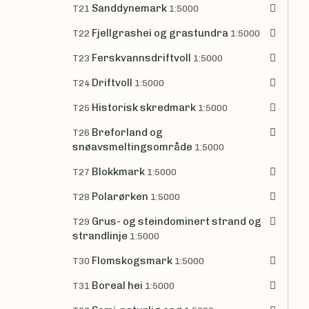
Sanddynemark
T21
1:5000
Fjellgrashei og grastundra
T22
1:5000
Ferskvannsdriftvoll
T23
1:5000
Driftvoll
T24
1:5000
Historisk skredmark
T25
1:5000
Breforland og
T26
snøavsmeltingsområde
1:5000
Blokkmark
T27
1:5000
Polarørken
T28
1:5000
Grus- og steindominert strand og
T29
strandlinje
1:5000
Flomskogsmark
T30
1:5000
Boreal hei
T31
1:5000