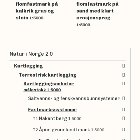
flomfastmark på
flomfastmark på
kalkrik grus og
sand med klart
stein
erosjonspreg
1:5000
1:5000
Natur i Norge 2.0
Kartlegging
Terrestrisk kartlegging
Kartleggingsenheter
målestokk 1:5000
Saltvanns- og ferskvannsbunnsystemer
Fastmarkssystemer
Nakent berg
T1
1:5000
Åpen grunnlendt mark
T2
1:5000