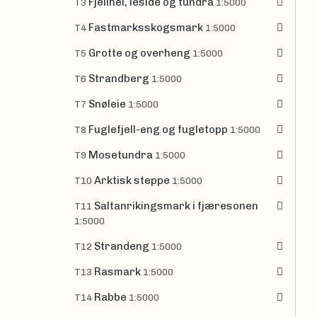
Fjellhei, leside og tundra
T3
1:5000
Fastmarksskogsmark
T4
1:5000
Grotte og overheng
T5
1:5000
Strandberg
T6
1:5000
Snøleie
T7
1:5000
Fuglefjell-eng og fugletopp
T8
1:5000
Mosetundra
T9
1:5000
Arktisk steppe
T10
1:5000
Saltanrikingsmark i fjæresonen
T11
1:5000
Strandeng
T12
1:5000
Rasmark
T13
1:5000
Rabbe
T14
1:5000