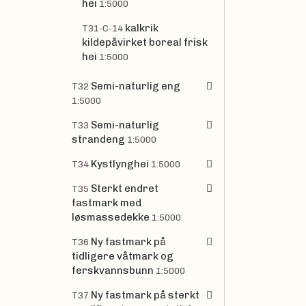
hei
1:5000
kalkrik
T31-C-14
kildepåvirket boreal frisk
hei
1:5000
Semi-naturlig eng
T32
1:5000
Semi-naturlig
T33
strandeng
1:5000
Kystlynghei
T34
1:5000
Sterkt endret
T35
fastmark med
løsmassedekke
1:5000
Ny fastmark på
T36
tidligere våtmark og
ferskvannsbunn
1:5000
Ny fastmark på sterkt
T37