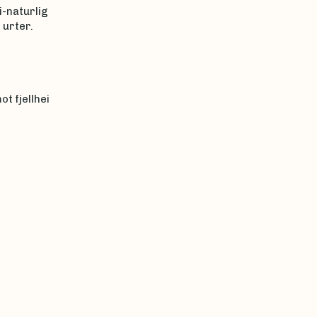
i-naturlig
 urter.
t fjellhei