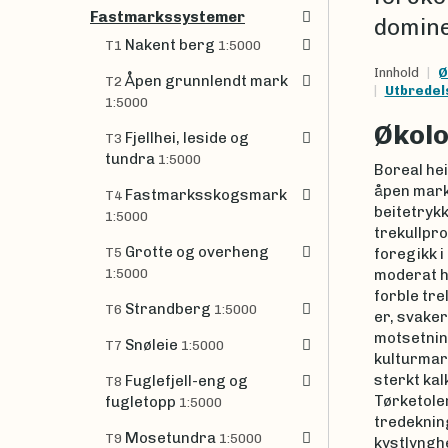
Fastmarkssystemer
domine
Nakent berg
T1
1:5000
Innhold
Ø
Åpen grunnlendt mark
T2
Utbredel
1:5000
Økolo
Fjellhei, leside og
T3
tundra
1:5000
Boreal he
åpen mark
Fastmarksskogsmark
T4
beitetrykk
1:5000
trekullpro
Grotte og overheng
T5
foregikk i
1:5000
moderat h
forble tre
Strandberg
T6
1:5000
er, svaker
motsetning
Snøleie
T7
1:5000
kulturmark
sterkt kal
Fuglefjell-eng og
T8
Tørketole
fugletopp
1:5000
tredeknin
Mosetundra
T9
1:5000
kystlynghe