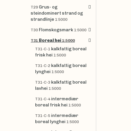
Grus- og
T29
steindominert strand og
strandlinje
1:5000
Flomskogsmark
T30
1:5000
Boreal hei
T31
1:5000
kalkfattig boreal
T31-C-1
frisk hei
1:5000
kalkfattig boreal
T31-C-2
lynghei
1:5000
kalkfattig boreal
T31-C-3
lavhei
1:5000
intermediær
T31-C-4
boreal frisk hei
1:5000
intermediær
T31-C-5
boreal lynghei
1:5000