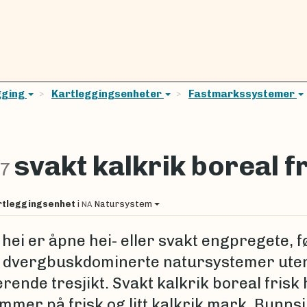
gging
Kartleggingsenheter
Fastmarkssystemer
svakt kalkrik boreal f
-7
rtleggingsenhet
i
Natursystem
NA
hei er åpne hei- eller svakt engpregete, f
 dvergbuskdominerte natursystemer ute
ende tresjikt. Svakt kalkrik boreal frisk 
mmer på frisk og litt kalkrik mark. Bunnsj