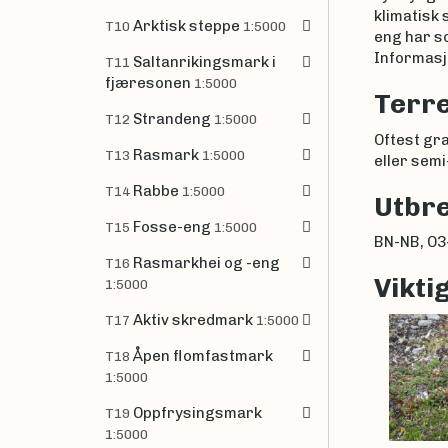
klimatisk
Arktisk steppe
T10
1:5000
eng har so
Informasjo
Saltanrikingsmark i
T11
fjæresonen
1:5000
Terre
Strandeng
T12
1:5000
Oftest gr
Rasmark
T13
1:5000
eller semi
Rabbe
T14
1:5000
Utbre
Fosse-eng
T15
1:5000
BN-NB, O3-
Rasmarkhei og -eng
T16
Vikti
1:5000
Aktiv skredmark
T17
1:5000
Åpen flomfastmark
T18
1:5000
Oppfrysingsmark
T19
1:5000