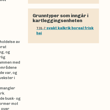
Grunntyper som inngår i
kartleggingsenheten
svakt kalkrik boreal frisk
T31-7
hei
holdelse av
erat
ng, og
lig
m sammen med
 områdene
de var, og
vekster i
i mangler
rk.
nde busk- og
former mot
r over