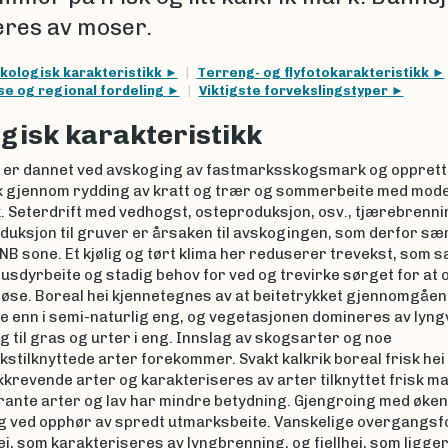
res av moser.
kologisk karakteristikk
Terreng- og flyfotokarakteristikk
se og regional fordeling
Viktigste forvekslingstyper
gisk karakteristikk
i er dannet ved avskoging av fastmarksskogsmark og opprett
 gjennom rydding av kratt og trær og sommerbeite med mod
. Seterdrift med vedhogst, osteproduksjon, osv., tjærebrenni
duksjon til gruver er årsaken til avskogingen, som derfor sær
 NB sone. Et kjølig og tørt klima her reduserer trevekst, so
usdyrbeite og stadig behov for ved og trevirke sørget for at
løse. Boreal hei kjennetegnes av at beitetrykket gjennomgåen
e enn i semi-naturlig eng, og vegetasjonen domineres av lyng
 til gras og urter i eng. Innslag av skogsarter og noe
stilknyttede arter forekommer. Svakt kalkrik boreal frisk he
kkrevende arter og karakteriseres av arter tilknyttet frisk ma
rante arter og lav har mindre betydning. Gjengroing med øke
g ved opphør av spredt utmarksbeite. Vanskelige overgangs
i, som karakteriseres av lyngbrenning, og fjellhei, som ligge