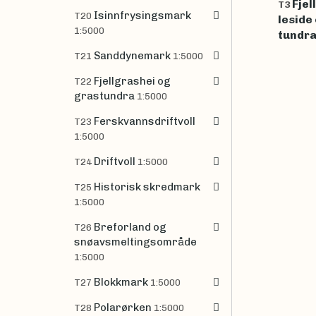
Fjel
T3
Isinnfrysingsmark
T20
leside
1:5000
tundr
Sanddynemark
T21
1:5000
Fjellgrashei og
T22
grastundra
1:5000
Ferskvannsdriftvoll
T23
1:5000
Driftvoll
T24
1:5000
Historisk skredmark
T25
1:5000
Breforland og
T26
snøavsmeltingsområde
1:5000
Blokkmark
T27
1:5000
Polarørken
T28
1:5000