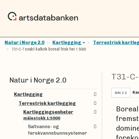
Natur i Norge 2.0
Kartlegging
Terrestrisk kartle
svakt kalkrik boreal frisk hei
T31-C-7
1:5000
T31-C
Natur i Norge 2.0
Ka
NiN 2.0
Kartlegging
Terrestrisk kartlegging
Boreal 
Kartleggingsenheter
fremst
målestokk 1:5000
Saltvanns- og
dominer
ferskvannsbunnsystemer
foreko