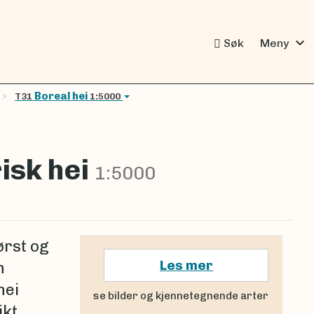
expand_more
Søk
Meny
Boreal hei
T31
1:5000
risk hei
1:5000
ørst og
Les mer
n
hei
se bilder og kjennetegnende arter
ikt