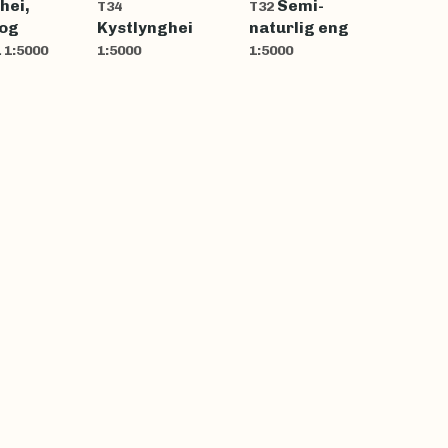
lhei,
Semi-
T34
T32
 og
Kystlynghei
naturlig eng
a
1:5000
1:5000
1:5000