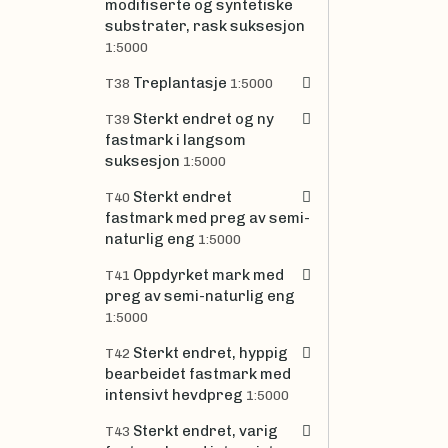
modifiserte og syntetiske
substrater, rask suksesjon
1:5000
Treplantasje
T38
1:5000
Sterkt endret og ny
T39
fastmark i langsom
suksesjon
1:5000
Sterkt endret
T40
fastmark med preg av semi-
naturlig eng
1:5000
Oppdyrket mark med
T41
preg av semi-naturlig eng
1:5000
Sterkt endret, hyppig
T42
bearbeidet fastmark med
intensivt hevdpreg
1:5000
Sterkt endret, varig
T43