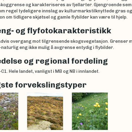
 skoggrense og karakteriseres av fjellarter. Gjengroende sem
m regel tydeligere innslag av kulturmarkstilknyttede gras og
n om tidligere skjøtsel og gamle flybilder kan være til hjelp.
ng- og flyfotokarakteristikk
advis overgang mot tilgrensende skogsvegetasjon. Grenser mo
-naturlig eng ikke mulig å avgrense entydig i flybilder.
delse og regional fordeling
C1. Hele landet, vanligst i MB og NB i innlandet.
gste forvekslingstyper