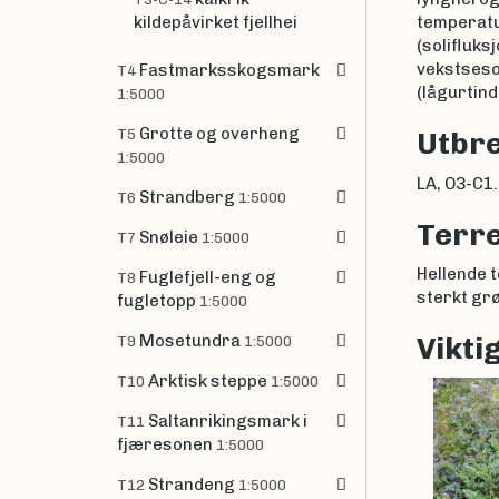
kildepåvirket fjellhei
temperatur
(solifluks
vekstseson
Fastmarksskogsmark
T4
(lågurtind
1:5000
Grotte og overheng
T5
Utbre
1:5000
LA, O3-C1. 
Strandberg
T6
1:5000
Terre
Snøleie
T7
1:5000
Hellende t
Fuglefjell-eng og
T8
sterkt gr
fugletopp
1:5000
Mosetundra
Vikti
T9
1:5000
Arktisk steppe
T10
1:5000
Saltanrikingsmark i
T11
fjæresonen
1:5000
Strandeng
T12
1:5000