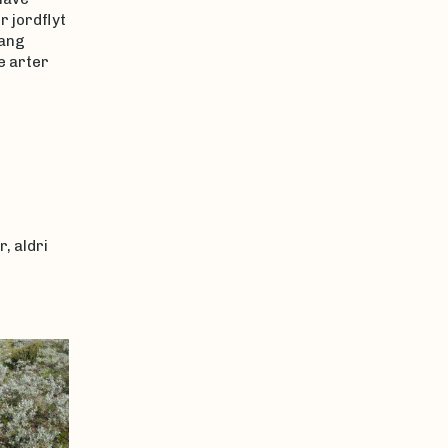
 jordflyt
lang
e arter
, aldri