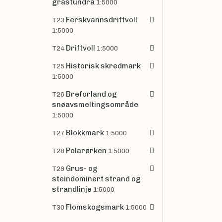
grastundra
1:5000
Ferskvannsdriftvoll
T23
1:5000
Driftvoll
T24
1:5000
Historisk skredmark
T25
1:5000
Breforland og
T26
snøavsmeltingsområde
1:5000
Blokkmark
T27
1:5000
Polarørken
T28
1:5000
Grus- og
T29
steindominert strand og
strandlinje
1:5000
Flomskogsmark
T30
1:5000