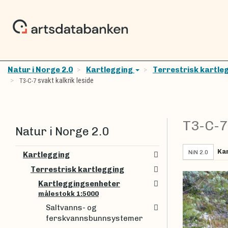
Natur i Norge 2.0
Kartlegging
Terrestrisk kartle
svakt kalkrik leside
T3-C-7
T3-C-
Natur i Norge 2.0
Ka
NiN 2.0
Kartlegging
Terrestrisk kartlegging
Kartleggingsenheter
målestokk 1:5000
Saltvanns- og
ferskvannsbunnsystemer