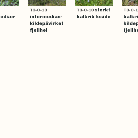
sterkt
T3-C-13
T3-C-10
T3-C-1
mediær
intermediær
kalkrik leside
kalkr
kildepåvirket
kilde
fjellhei
fjellh