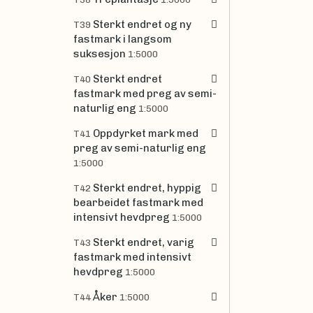
Sterkt endret og ny
T39
fastmark i langsom
suksesjon
1:5000
Sterkt endret
T40
fastmark med preg av semi-
naturlig eng
1:5000
Oppdyrket mark med
T41
preg av semi-naturlig eng
1:5000
Sterkt endret, hyppig
T42
bearbeidet fastmark med
intensivt hevdpreg
1:5000
Sterkt endret, varig
T43
fastmark med intensivt
hevdpreg
1:5000
Åker
T44
1:5000