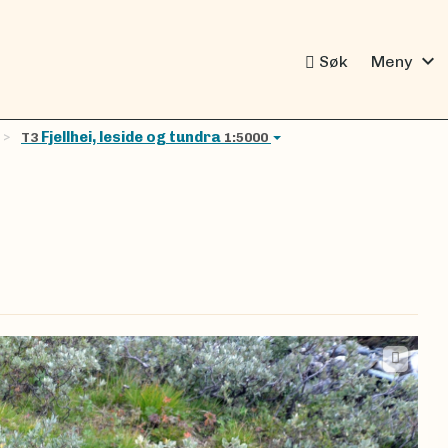
expand_more
Søk
Meny
Fjellhei, leside og tundra
T3
1:5000