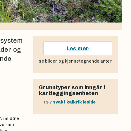
ursystem
Les mer
uder og
ende
se bilder og kjennetegnende arter
Grunntyper som inngår i
kartleggingsenheten
svakt kalkrik leside
T3-7
 i midtre
ver mot
lave