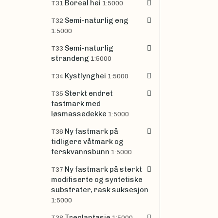
Boreal hei
T31
1:5000
Semi-naturlig eng
T32
1:5000
Semi-naturlig
T33
strandeng
1:5000
Kystlynghei
T34
1:5000
Sterkt endret
T35
fastmark med
løsmassedekke
1:5000
Ny fastmark på
T36
tidligere våtmark og
ferskvannsbunn
1:5000
Ny fastmark på sterkt
T37
modifiserte og syntetiske
substrater, rask suksesjon
1:5000
Treplantasje
T38
1:5000