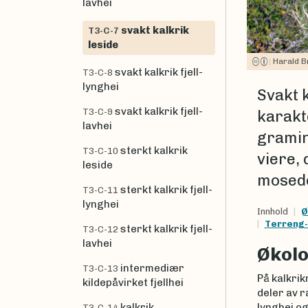
lavhei
svakt kalkrik
T3-C-7
leside
|
Harald B
svakt kalkrik fjell-
T3-C-8
lynghei
Svakt k
svakt kalkrik fjell-
T3-C-9
karakt
lavhei
gramin
sterkt kalkrik
T3-C-10
viere,
leside
mosed
sterkt kalkrik fjell-
T3-C-11
lynghei
Innhold
Ø
Terreng-
sterkt kalkrik fjell-
T3-C-12
lavhei
Økolo
intermediær
T3-C-13
På kalkrik
kildepåvirket fjellhei
deler av 
kalkrik
lynghei og
T3-C-14