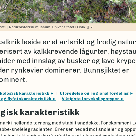
ratli
|
Naturhistorisk museum, Universitetet i Oslo
alkrik leside er et artsrikt og frodig nat
erisert av kalkkrevende lågurter, høysta
ider med innslag av busker og lave kryp
 der rynkevier dominerer. Bunnsjiktet er
ominert.
kologisk karakteristikk
Utbredelse og regional fordeling
 og flyfotokarakteristikk
Viktigste forvekslingstyper
gisk karakteristikk
mark i hellende terreng med stabilt snødekke. Forekommer i LA
rabbe-snøleiegradienten. Grenser nedad mot snøleier og oppo
 lavhei. Tykt snødekke gir god beskyttelse mot vindslitasje og 