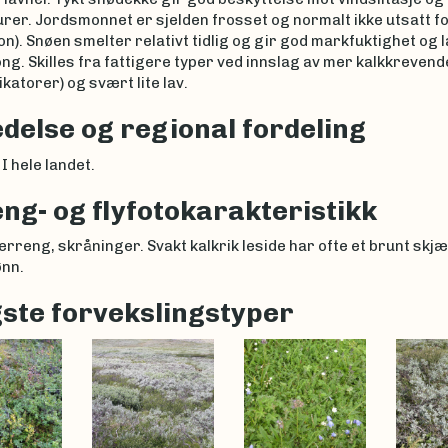
er. Jordsmonnet er sjelden frosset og normalt ikke utsatt for
jon). Snøen smelter relativt tidlig og gir god markfuktighet og 
g. Skilles fra fattigere typer ved innslag av mer kalkkrevend
ikatorer) og svært lite lav.
delse og regional fordeling
I hele landet.
ng- og flyfotokarakteristikk
erreng, skråninger. Svakt kalkrik leside har ofte et brunt skjær
ønn.
gste forvekslingstyper