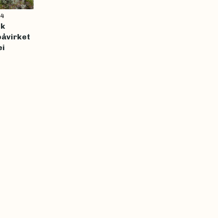
4
ik
påvirket
ei