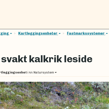
gging
Kartleggingsenheter
Fastmarkssystemer
svakt kalkrik leside
7
rtleggingsenhet
i
Natursystem
NA