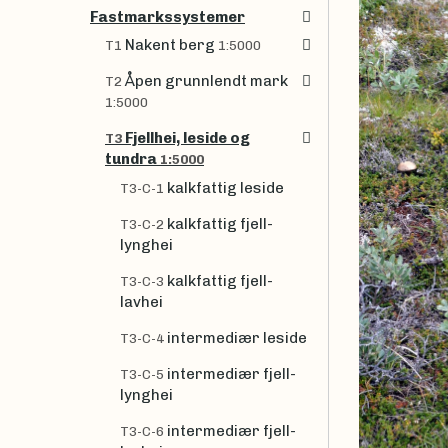
Fastmarkssystemer
Nakent berg
T1
1:5000
Åpen grunnlendt mark
T2
1:5000
Fjellhei, leside og
T3
tundra
1:5000
kalkfattig leside
T3-C-1
kalkfattig fjell-
T3-C-2
lynghei
kalkfattig fjell-
T3-C-3
lavhei
intermediær leside
T3-C-4
intermediær fjell-
T3-C-5
lynghei
intermediær fjell-
T3-C-6