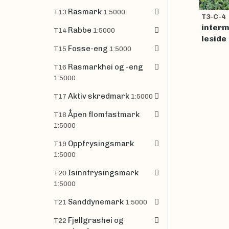
Rasmark
T13
1:5000
T3-C-4
inter
Rabbe
T14
1:5000
leside
Fosse-eng
T15
1:5000
Rasmarkhei og -eng
T16
1:5000
Aktiv skredmark
T17
1:5000
Åpen flomfastmark
T18
1:5000
Oppfrysingsmark
T19
1:5000
Isinnfrysingsmark
T20
1:5000
Sanddynemark
T21
1:5000
Fjellgrashei og
T22