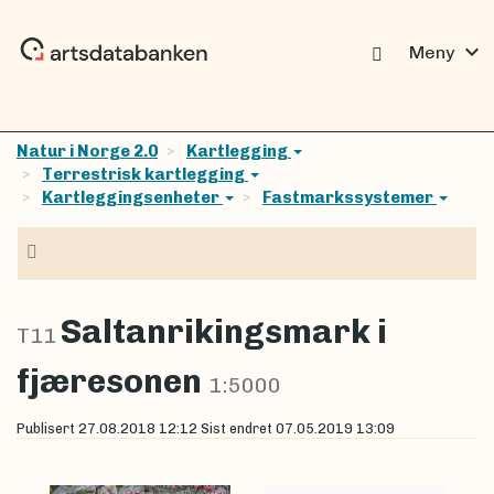
expand_more
Meny
Natur i Norge 2.0
Kartlegging
Terrestrisk kartlegging
Kartleggingsenheter
Fastmarkssystemer
Navigasjon
Saltanrikingsmark i
T11
fjæresonen
1:5000
Publisert
27.08.2018 12:12
Sist endret
07.05.2019 13:09