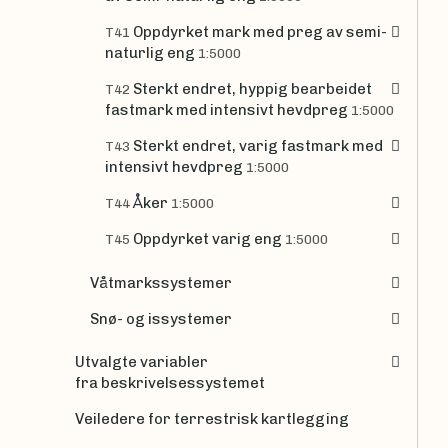
Oppdyrket mark med preg av semi-
T41
naturlig eng
1:5000
Sterkt endret, hyppig bearbeidet
T42
fastmark med intensivt hevdpreg
1:5000
Sterkt endret, varig fastmark med
T43
intensivt hevdpreg
1:5000
Åker
T44
1:5000
Oppdyrket varig eng
T45
1:5000
Våtmarkssystemer
Snø- og issystemer
Utvalgte variabler
fra beskrivelsessystemet
Veiledere for terrestrisk kartlegging