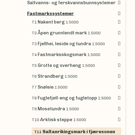
Saltvanns- og ferskvannsbunnsystemer
Fastmarkssystemer
Nakent berg
T1
1:5000
Åpen grunnlendt mark
T2
1:5000
Fjellhei, leside og tundra
T3
1:5000
Fastmarksskogsmark
T4
1:5000
Grotte og overheng
T5
1:5000
Strandberg
T6
1:5000
Snøleie
T7
1:5000
Fuglefjell-eng og fugletopp
T8
1:5000
Mosetundra
T9
1:5000
Arktisk steppe
T10
1:5000
Saltanrikingsmark i fjæresonen
T11