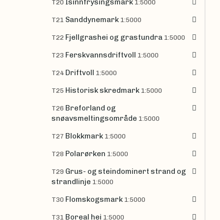
Isinnfrysingsmark
T20
1:5000
Sanddynemark
T21
1:5000
Fjellgrashei og grastundra
T22
1:5000
Ferskvannsdriftvoll
T23
1:5000
Driftvoll
T24
1:5000
Historisk skredmark
T25
1:5000
Breforland og
T26
snøavsmeltingsområde
1:5000
Blokkmark
T27
1:5000
Polarørken
T28
1:5000
Grus- og steindominert strand og
T29
strandlinje
1:5000
Flomskogsmark
T30
1:5000
Boreal hei
T31
1:5000