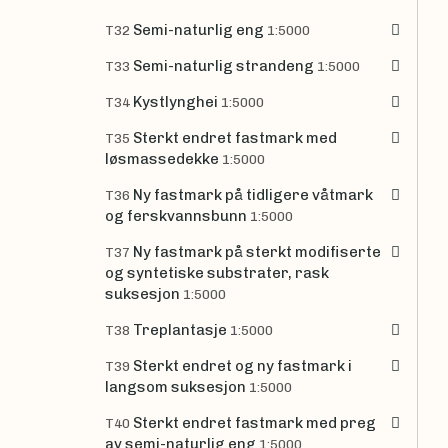
Semi-naturlig eng
T32
1:5000
Semi-naturlig strandeng
T33
1:5000
Kystlynghei
T34
1:5000
Sterkt endret fastmark med
T35
løsmassedekke
1:5000
Ny fastmark på tidligere våtmark
T36
og ferskvannsbunn
1:5000
Ny fastmark på sterkt modifiserte
T37
og syntetiske substrater, rask
suksesjon
1:5000
Treplantasje
T38
1:5000
Sterkt endret og ny fastmark i
T39
langsom suksesjon
1:5000
Sterkt endret fastmark med preg
T40
av semi-naturlig eng
1:5000