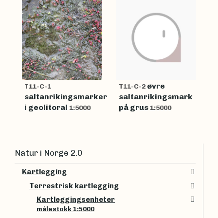
øvre
T11-C-1
T11-C-2
saltanrikingsmarker
saltanrikingsmark
i geolitoral
på grus
1:5000
1:5000
Natur i Norge 2.0
Kartlegging
Terrestrisk kartlegging
Kartleggingsenheter
målestokk 1:5000