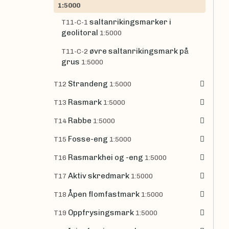
1:5000
saltanrikingsmarker i
T11-C-1
geolitoral
1:5000
øvre saltanrikingsmark på
T11-C-2
grus
1:5000
Strandeng
T12
1:5000
Rasmark
T13
1:5000
Rabbe
T14
1:5000
Fosse-eng
T15
1:5000
Rasmarkhei og -eng
T16
1:5000
Aktiv skredmark
T17
1:5000
Åpen flomfastmark
T18
1:5000
Oppfrysingsmark
T19
1:5000