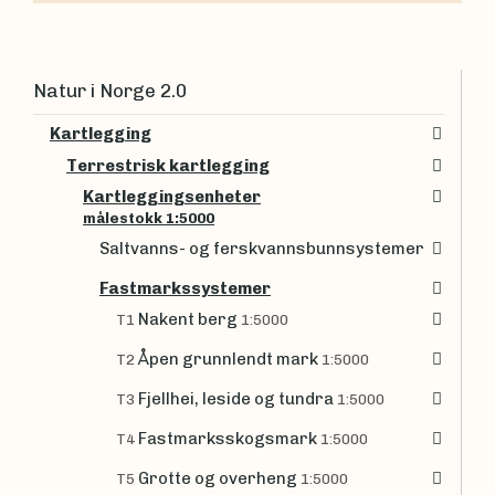
Natur i Norge 2.0
Kartlegging
Terrestrisk kartlegging
Kartleggingsenheter
målestokk 1:5000
Saltvanns- og ferskvannsbunnsystemer
Fastmarkssystemer
Nakent berg
T1
1:5000
Åpen grunnlendt mark
T2
1:5000
Fjellhei, leside og tundra
T3
1:5000
Fastmarksskogsmark
T4
1:5000
Grotte og overheng
T5
1:5000