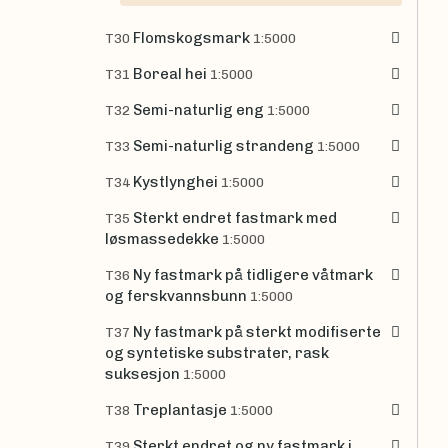
Flomskogsmark
T30
1:5000
Boreal hei
T31
1:5000
Semi-naturlig eng
T32
1:5000
Semi-naturlig strandeng
T33
1:5000
Kystlynghei
T34
1:5000
Sterkt endret fastmark med
T35
løsmassedekke
1:5000
Ny fastmark på tidligere våtmark
T36
og ferskvannsbunn
1:5000
Ny fastmark på sterkt modifiserte
T37
og syntetiske substrater, rask
suksesjon
1:5000
Treplantasje
T38
1:5000
Sterkt endret og ny fastmark i
T39