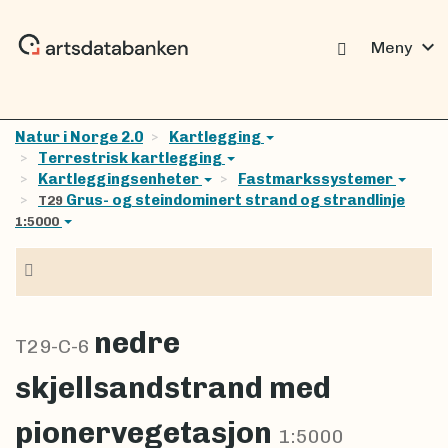
expand_more
Meny
Natur i Norge 2.0
Kartlegging
Terrestrisk kartlegging
Kartleggingsenheter
Fastmarkssystemer
Grus- og steindominert strand og strandlinje
T29
1:5000
Navigasjon
nedre
T29-C-6
skjellsandstrand med
pionervegetasjon
1:5000