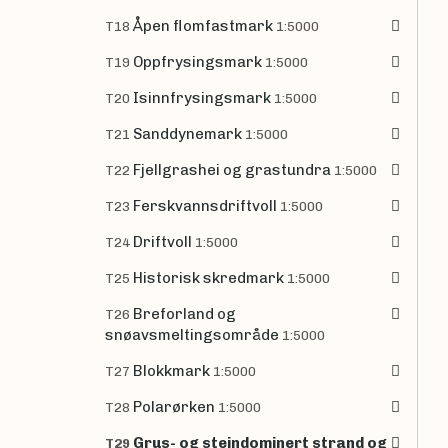
Åpen flomfastmark
T18
1:5000
Oppfrysingsmark
T19
1:5000
Isinnfrysingsmark
T20
1:5000
Sanddynemark
T21
1:5000
Fjellgrashei og grastundra
T22
1:5000
Ferskvannsdriftvoll
T23
1:5000
Driftvoll
T24
1:5000
Historisk skredmark
T25
1:5000
Breforland og
T26
snøavsmeltingsområde
1:5000
Blokkmark
T27
1:5000
Polarørken
T28
1:5000
Grus- og steindominert strand og
T29