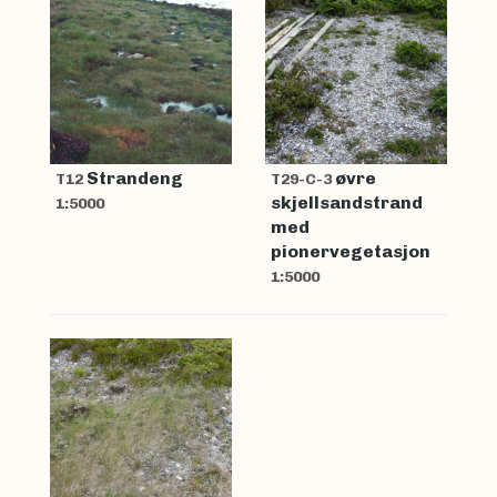
Strandeng
øvre
T12
T29-C-3
skjellsandstrand
1:5000
med
pionervegetasjon
1:5000