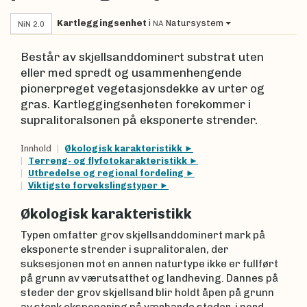
Kartleggingsenhet
i
Natursystem
NA
NiN 2.0
Består av skjellsanddominert substrat uten
eller med spredt og usammenhengende
pionerpreget vegetasjonsdekke av urter og
gras. Kartleggingsenheten forekommer i
supralitoralsonen på eksponerte strender.
Innhold
Økologisk karakteristikk
Terreng- og flyfotokarakteristikk
Utbredelse og regional fordeling
Viktigste forvekslingstyper
Økologisk karakteristikk
Typen omfatter grov skjellsanddominert mark på
eksponerte strender i supralitoralen, der
suksesjonen mot en annen naturtype ikke er fullført
på grunn av værutsatthet og landheving. Dannes på
steder der grov skjellsand blir holdt åpen på grunn