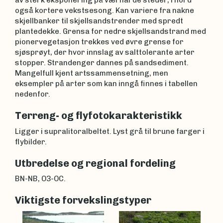
av sterk eksponering på værharde steder, i nord
også kortere vekstsesong. Kan variere fra nakne
skjellbanker til skjellsandstrender med spredt
plantedekke. Grensa for nedre skjellsandstrand med
pionervegetasjon trekkes ved øvre grense for
sjøsprøyt, der hvor innslag av salttolerante arter
stopper. Strandenger dannes på sandsediment.
Mangelfull kjent artssammensetning, men
eksempler på arter som kan inngå finnes i tabellen
nedenfor.
Terreng- og flyfotokarakteristikk
Ligger i supralitoralbeltet. Lyst grå til brune farger i
flybilder.
Utbredelse og regional fordeling
BN-NB, O3-OC.
Viktigste forvekslingstyper