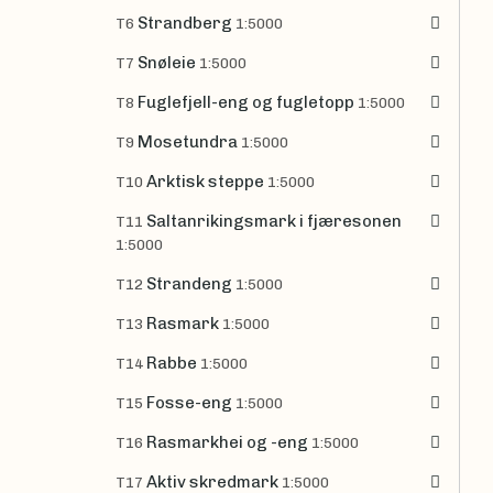
Strandberg
T6
1:5000
Snøleie
T7
1:5000
Fuglefjell-eng og fugletopp
T8
1:5000
Mosetundra
T9
1:5000
Arktisk steppe
T10
1:5000
Saltanrikingsmark i fjæresonen
T11
1:5000
Strandeng
T12
1:5000
Rasmark
T13
1:5000
Rabbe
T14
1:5000
Fosse-eng
T15
1:5000
Rasmarkhei og -eng
T16
1:5000
Aktiv skredmark
T17
1:5000