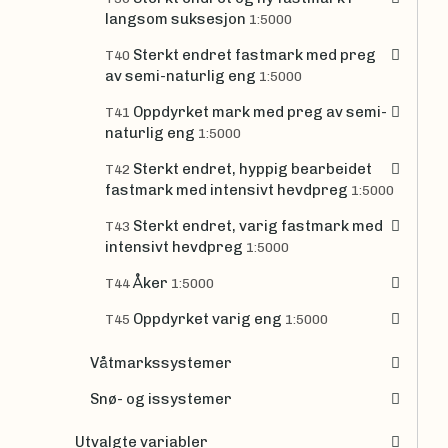
langsom suksesjon
1:5000
Sterkt endret fastmark med preg
T40
av semi-naturlig eng
1:5000
Oppdyrket mark med preg av semi-
T41
naturlig eng
1:5000
Sterkt endret, hyppig bearbeidet
T42
fastmark med intensivt hevdpreg
1:5000
Sterkt endret, varig fastmark med
T43
intensivt hevdpreg
1:5000
Åker
T44
1:5000
Oppdyrket varig eng
T45
1:5000
Våtmarkssystemer
Snø- og issystemer
Utvalgte variabler