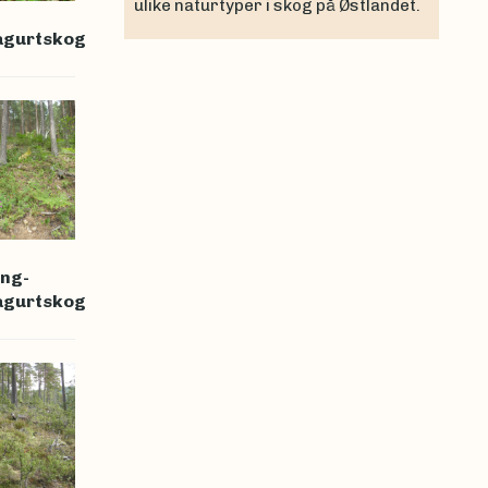
ulike naturtyper i skog på Østlandet.
ågurtskog
ng-
ågurtskog