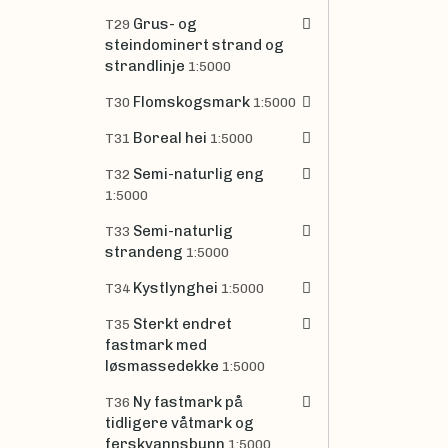
Grus- og
T29
steindominert strand og
strandlinje
1:5000
Flomskogsmark
T30
1:5000
Boreal hei
T31
1:5000
Semi-naturlig eng
T32
1:5000
Semi-naturlig
T33
strandeng
1:5000
Kystlynghei
T34
1:5000
Sterkt endret
T35
fastmark med
løsmassedekke
1:5000
Ny fastmark på
T36
tidligere våtmark og
ferskvannsbunn
1:5000