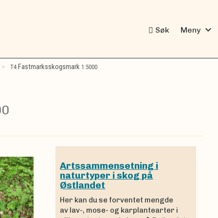
expand_more
Søk
Meny
Fastmarksskogsmark
T4
1:5000
00
Artssammensetning i
naturtyper i skog på
Østlandet
Her kan du se forventet mengde
av lav-, mose- og karplantearter i