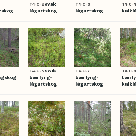
svak
T4-C-2
T4-C-3
T4-C-4
rskog
lågurtskog
lågurtskog
kalkl
svak
T4-C-6
T4-C-7
T4-C-8
ngskog
bærlyng-
bærlyng-
bærly
lågurtskog
lågurtskog
kalkl