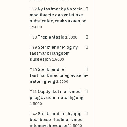
Ny fastmark på sterkt
T37
modifiserte og syntetiske
substrater, rask suksesjon
1:5000
Treplantasje
T38
1:5000
Sterkt endret og ny
T39
fastmark i langsom
suksesjon
1:5000
Sterkt endret
T40
fastmark med preg av semi-
naturlig eng
1:5000
Oppdyrket mark med
T41
preg av semi-naturlig eng
1:5000
Sterkt endret, hyppig
T42
bearbeidet fastmark med
intensivt hevdpreg
1:5000