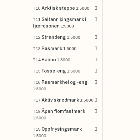
Arktisk steppe
T10
1:5000
Saltanrikingsmark i
T11
fjæresonen
1:5000
Strandeng
T12
1:5000
Rasmark
T13
1:5000
Rabbe
T14
1:5000
Fosse-eng
T15
1:5000
Rasmarkhei og -eng
T16
1:5000
Aktiv skredmark
T17
1:5000
Åpen flomfastmark
T18
1:5000
Oppfrysingsmark
T19
1:5000