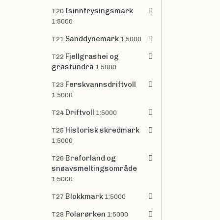
Isinnfrysingsmark
T20
1:5000
Sanddynemark
T21
1:5000
Fjellgrashei og
T22
grastundra
1:5000
Ferskvannsdriftvoll
T23
1:5000
Driftvoll
T24
1:5000
Historisk skredmark
T25
1:5000
Breforland og
T26
snøavsmeltingsområde
1:5000
Blokkmark
T27
1:5000
Polarørken
T28
1:5000