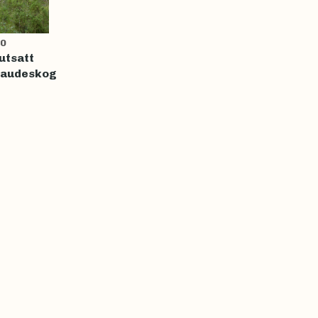
0
utsatt
taudeskog