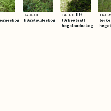
litt
7
T4-C-18
T4-C-19
T4-C-2
regneskog
høgstaudeskog
tørkeutsatt
tørke
høgstaudeskog
høgs