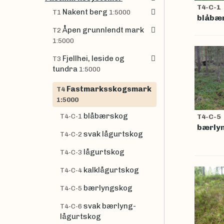
T4-C-1
Nakent berg
T1
1:5000
blåbæ
Åpen grunnlendt mark
T2
1:5000
Fjellhei, leside og
T3
tundra
1:5000
Fastmarksskogsmark
T4
1:5000
blåbærskog
T4-C-1
T4-C-5
bærly
svak lågurtskog
T4-C-2
lågurtskog
T4-C-3
kalklågurtskog
T4-C-4
bærlyngskog
T4-C-5
svak bærlyng-
T4-C-6
lågurtskog