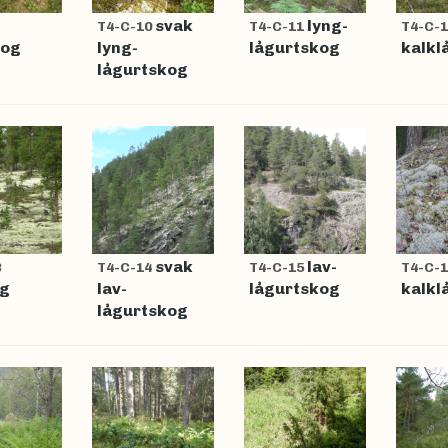
svak
lyng-
T4-C-10
T4-C-11
T4-C-
kog
lyng-
lågurtskog
kalkl
lågurtskog
svak
lav-
3
T4-C-14
T4-C-15
T4-C-
og
lav-
lågurtskog
kalkl
lågurtskog