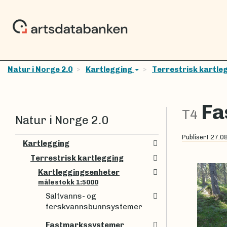
Natur i Norge 2.0
Kartlegging
Terrestrisk kartle
Fa
T4
Natur i Norge 2.0
Publisert
27.0
Kartlegging
Terrestrisk kartlegging
Kartleggingsenheter
målestokk 1:5000
Saltvanns- og
ferskvannsbunnsystemer
Fastmarkssystemer