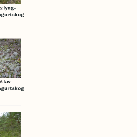
lyng-
12
ågurtskog
lav-
16
ågurtskog