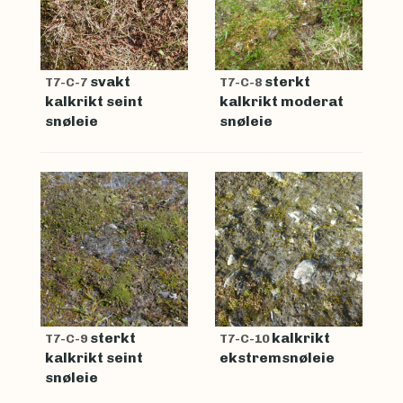
svakt
sterkt
T7-C-7
T7-C-8
kalkrikt seint
kalkrikt moderat
snøleie
snøleie
sterkt
kalkrikt
T7-C-9
T7-C-10
kalkrikt seint
ekstremsnøleie
snøleie