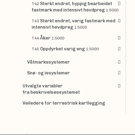
Sterkt endret, hyppig bearbeidet
T42
fastmark med intensivt hevdpreg
1:5000
Sterkt endret, varig fastmark med
T43
intensivt hevdpreg
1:5000
Åker
T44
1:5000
Oppdyrket varig eng
T45
1:5000
Våtmarkssystemer
Snø- og issystemer
Utvalgte variabler
fra beskrivelsessystemet
Veiledere for terrestrisk kartlegging