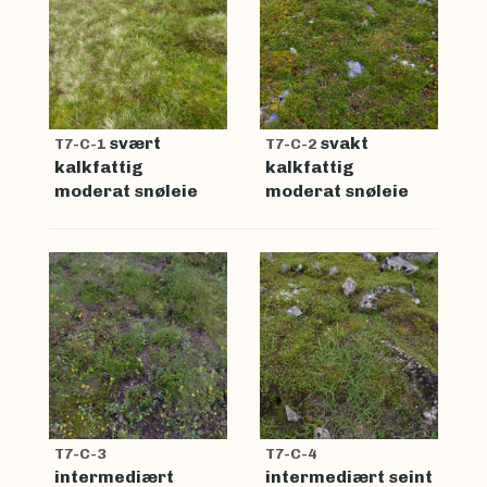
svært
svakt
T7-C-1
T7-C-2
kalkfattig
kalkfattig
moderat snøleie
moderat snøleie
T7-C-3
T7-C-4
intermediært
intermediært seint