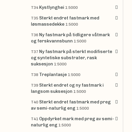
Kystlynghei
T34
1:5000
Sterkt endret fastmark med
T35
løsmassedekke
1:5000
Ny fastmark på tidligere våtmark
T36
og ferskvannsbunn
1:5000
Ny fastmark på sterkt modifiserte
T37
og syntetiske substrater, rask
suksesjon
1:5000
Treplantasje
T38
1:5000
Sterkt endret og ny fastmark i
T39
langsom suksesjon
1:5000
Sterkt endret fastmark med preg
T40
av semi-naturlig eng
1:5000
Oppdyrket mark med preg av semi-
T41
naturlig eng
1:5000