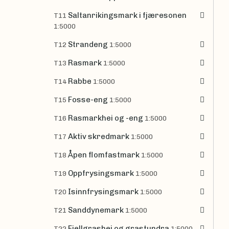
Saltanrikingsmark i fjæresonen
T11
1:5000
Strandeng
T12
1:5000
Rasmark
T13
1:5000
Rabbe
T14
1:5000
Fosse-eng
T15
1:5000
Rasmarkhei og -eng
T16
1:5000
Aktiv skredmark
T17
1:5000
Åpen flomfastmark
T18
1:5000
Oppfrysingsmark
T19
1:5000
Isinnfrysingsmark
T20
1:5000
Sanddynemark
T21
1:5000
Fjellgrashei og grastundra
T22
1:5000