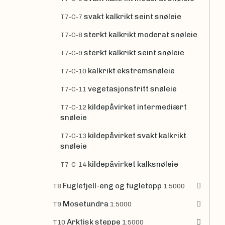
svakt kalkrikt seint snøleie
T7-C-7
sterkt kalkrikt moderat snøleie
T7-C-8
sterkt kalkrikt seint snøleie
T7-C-9
kalkrikt ekstremsnøleie
T7-C-10
vegetasjonsfritt snøleie
T7-C-11
kildepåvirket intermediært
T7-C-12
snøleie
kildepåvirket svakt kalkrikt
T7-C-13
snøleie
kildepåvirket kalksnøleie
T7-C-14
Fuglefjell-eng og fugletopp
T8
1:5000
Mosetundra
T9
1:5000
Arktisk steppe
T10
1:5000