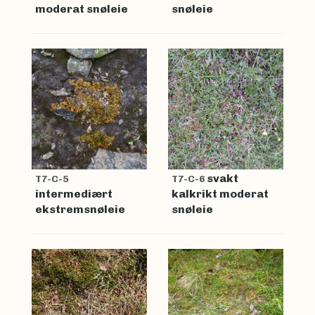
moderat snøleie
snøleie
svakt
T7-C-5
T7-C-6
intermediært
kalkrikt moderat
ekstremsnøleie
snøleie