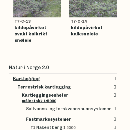
T7-C-13
T7-C-14
kildepåvirket
kildepåvirket
svakt kalkrikt
kalksnøleie
snøleie
Natur i Norge 2.0
Kartlegging
Terrestrisk kartlegging
Kartleggingsenheter
målestokk 1:5000
Saltvanns- og ferskvannsbunnsystemer
Fastmarkssystemer
Nakent berg
T1
1:5000