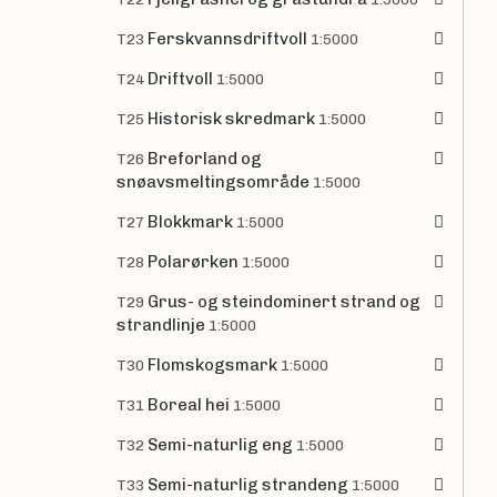
Ferskvannsdriftvoll
T23
1:5000
Driftvoll
T24
1:5000
Historisk skredmark
T25
1:5000
Breforland og
T26
snøavsmeltingsområde
1:5000
Blokkmark
T27
1:5000
Polarørken
T28
1:5000
Grus- og steindominert strand og
T29
strandlinje
1:5000
Flomskogsmark
T30
1:5000
Boreal hei
T31
1:5000
Semi-naturlig eng
T32
1:5000
Semi-naturlig strandeng
T33
1:5000