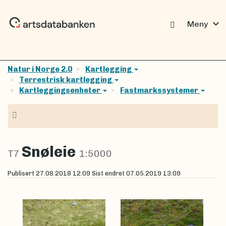
expand_more
Meny
Natur i Norge 2.0
Kartlegging
Terrestrisk kartlegging
Kartleggingsenheter
Fastmarkssystemer
Navigasjon
Snøleie
T7
1:5000
Publisert
27.08.2018 12:09
Sist endret
07.05.2019 13:09