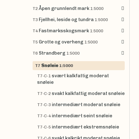
Åpen grunnlendt mark
T2
1:5000
Fjellhei, leside og tundra
T3
1:5000
Fastmarksskogsmark
T4
1:5000
Grotte og overheng
T5
1:5000
Strandberg
T6
1:5000
Snøleie
T7
1:5000
svært kalkfattig moderat
T7-C-1
snøleie
svakt kalkfattig moderat snøleie
T7-C-2
intermediært moderat snøleie
T7-C-3
intermediært seint snøleie
T7-C-4
intermediært ekstremsnøleie
T7-C-5
svakt kalkrikt moderat snøleie
T7-C-6