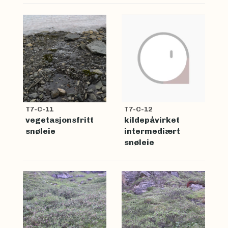
T7-C-11
T7-C-12
vegetasjonsfritt
kildepåvirket
snøleie
intermediært
snøleie