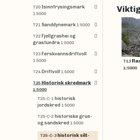
Isinnfrysingsmark
Vikti
T20
1:5000
Sanddynemark
T21
1:5000
Fjellgrashei og
T22
grastundra
1:5000
Ferskvannsdriftvoll
T23
Ra
1:5000
T13
1:5000
Driftvoll
T24
1:5000
Historisk skredmark
T25
1:5000
historisk
T25-C-1
jordskred
1:5000
historiske grus-
T25-C-2
og sandskred
1:5000
historisk silt-
T25-C-3