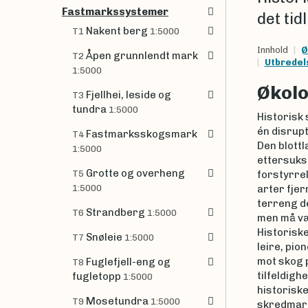
Fastmarkssystemer
det tid
Nakent berg
T1
1:5000
Innhold
Ø
Åpen grunnlendt mark
T2
Utbredel
1:5000
Økolo
Fjellhei, leside og
T3
tundra
1:5000
Historisk
én disrupt
Fastmarksskogsmark
T4
Den blott
1:5000
ettersuks
Grotte og overheng
T5
forstyrrel
1:5000
arter fjer
terreng d
Strandberg
T6
1:5000
men må vær
Historiske
Snøleie
T7
1:5000
leire, pi
mot skog 
Fuglefjell-eng og
T8
tilfeldigh
fugletopp
1:5000
historiske
Mosetundra
T9
1:5000
skredmark 