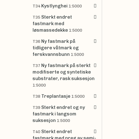
Kystlynghei
T34
1:5000
Sterkt endret
T35
fastmark med
løsmassedekke
1:5000
Ny fastmark på
T36
tidligere våtmark og
ferskvannsbunn
1:5000
Ny fastmark på sterkt
T37
modifiserte og syntetiske
substrater, rask suksesjon
1:5000
Treplantasje
T38
1:5000
Sterkt endret og ny
T39
fastmark i langsom
suksesjon
1:5000
Sterkt endret
T40
fastmark med preg av semi-