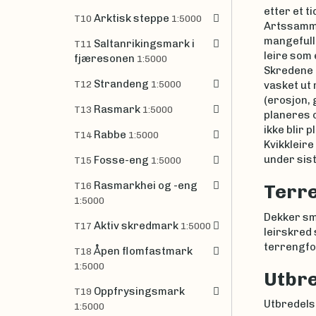
etter et t
Arktisk steppe
T10
1:5000
Artssammen
mangefullt
Saltanrikingsmark i
T11
leire som 
fjæresonen
1:5000
Skredene e
Strandeng
T12
1:5000
vasket ut 
(erosjon, 
Rasmark
T13
1:5000
planeres o
ikke blir 
Rabbe
T14
1:5000
Kvikkleir
under sist
Fosse-eng
T15
1:5000
Rasmarkhei og -eng
T16
Terre
1:5000
Dekker små
Aktiv skredmark
T17
1:5000
leirskred 
terrengfo
Åpen flomfastmark
T18
1:5000
Utbre
Oppfrysingsmark
T19
Utbredelse
1:5000