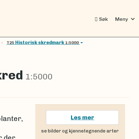
expand_more
Søk
Meny
Historisk skredmark
T25
1:5000
skred
1:5000
Les mer
lanter,
se bilder og kjennetegnende arter
r der