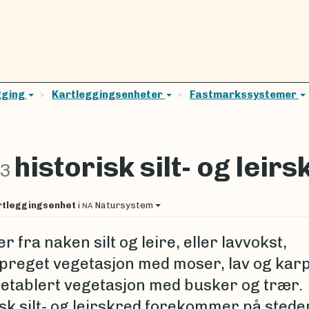
gging
Kartleggingsenheter
Fastmarkssystemer
historisk silt- og leir
-3
rtleggingsenhet
i
Natursystem
NA
r fra naken silt og leire, eller lavvokst,
preget vegetasjon med moser, lav og karp
r etablert vegetasjon med busker og trær.
isk silt- og leirskred forekommer på stede