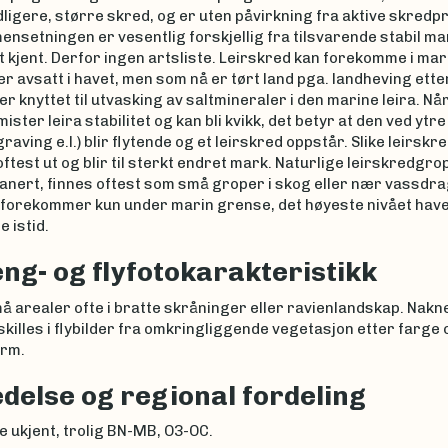
idligere, større skred, og er uten påvirkning fra aktive skred
setningen er vesentlig forskjellig fra tilsvarende stabil ma
 kjent. Derfor ingen artsliste. Leirskred kan forekomme i mari
er avsatt i havet, men som nå er tørt land pga. landheving etter 
r knyttet til utvasking av saltmineraler i den marine leira. Når
mister leira stabilitet og kan bli kvikk, det betyr at den ved ytr
graving e.l.) blir flytende og et leirskred oppstår. Slike leirsk
ftest ut og blir til sterkt endret mark. Naturlige leirskredgr
planert, finnes oftest som små groper i skog eller nær vassdra
e forekommer kun under marin grense, det høyeste nivået hav
e istid.
ng- og flyfotokarakteristikk
 arealer ofte i bratte skråninger eller ravienlandskap. Nakne 
skilles i flybilder fra omkringliggende vegetasjon etter farge 
rm.
delse og regional fordeling
 ukjent, trolig BN-MB, O3-OC.