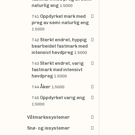
naturlig eng
1:5000
Oppdyrket mark med
T41
preg av semi-naturlig eng
1:5000
Sterkt endret, hyppig
T42
bearbeidet fastmark med
intensivt hevdpreg
1:5000
Sterkt endret, varig
T43
fastmark med intensivt
hevdpreg
1:5000
Åker
T44
1:5000
Oppdyrket varig eng
T45
1:5000
Våtmarkssystemer
Snø- og issystemer