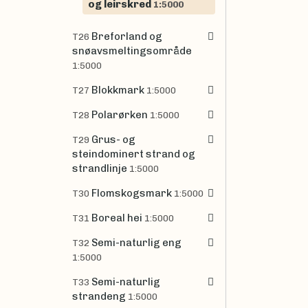
og leirskred
1:5000
Breforland og
T26
snøavsmeltingsområde
1:5000
Blokkmark
T27
1:5000
Polarørken
T28
1:5000
Grus- og
T29
steindominert strand og
strandlinje
1:5000
Flomskogsmark
T30
1:5000
Boreal hei
T31
1:5000
Semi-naturlig eng
T32
1:5000
Semi-naturlig
T33
strandeng
1:5000