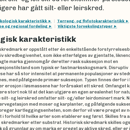
ligere har gått silt- eller leirskred.
kologisk karakteristikk
Terreng- og flyfotokarakteristikk
se og regional fordeling
Viktigste forvekslingstyper
gisk karakteristikk
 skredmark er oppstått etter én enkeltstående forstyrrelses
iv skredbegivenhet, som ikke etterfølges av gjentatte, liknen
lagte marka gjennomgår deretter rask suksesjon mot en
esjonstilstand som typisk er fastmarksskogsmark. Disruptiv
se har så stor intensitet at permanente populasjoner av sted
nes, med påfølgende primær suksesjon. Typen finnes derfor i 
er erosjon i løsmassene har forårsaket ett skred. Omfanget k
e stort nok til at det kan utgjøre en egen arealenhet for na
 silt- og leirskred omfatter silt- og/eller leirdominert mark. N
onervegetasjon med moser og karplanter, og påfølgende sukse
preger kartleggingsenheten, som derfor vil være preget av 
et i forhold til hvilke arter som etablerer seg først. Skilles fra 
 skredmarker etter substrat. Historisk skredmark skilles ogs
på grunnlag av om marka er preget av aktive skred, eller er 