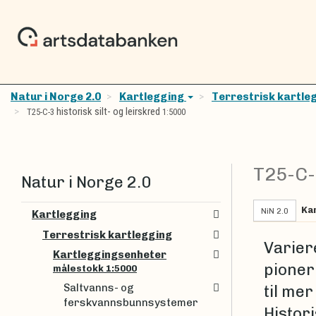
Natur i Norge 2.0
Kartlegging
Terrestrisk kartle
historisk silt- og leirskred
T25-C-3
1:5000
T25-C
Natur i Norge 2.0
Ka
NiN 2.0
Kartlegging
Terrestrisk kartlegging
Variere
Kartleggingsenheter
pioner
målestokk 1:5000
Saltvanns- og
til me
ferskvannsbunnsystemer
Histor