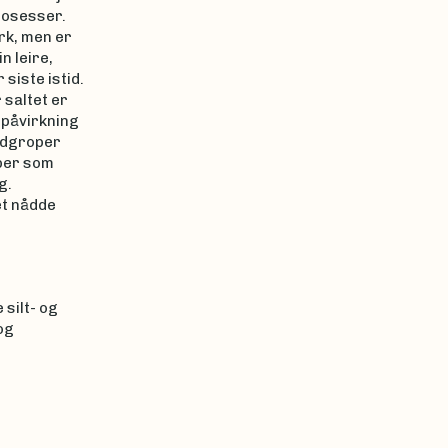
prosesser.
rk, men er
n leire,
siste istid.
 saltet er
e påvirkning
redgroper
oper som
g.
et nådde
silt- og
og