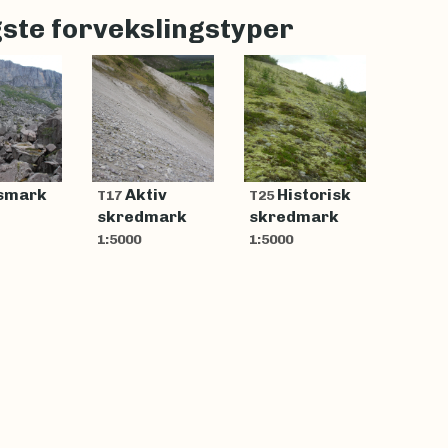
gste forvekslingstyper
smark
Aktiv
Historisk
T17
T25
skredmark
skredmark
1:5000
1:5000