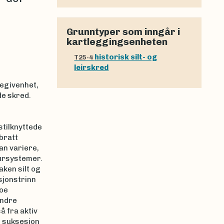
Grunntyper som inngår i
kartleggingsenheten
historisk silt- og
T25-4
leirskred
begivenhet,
de skred.
stilknyttede
bratt
an variere,
tursystemer.
aken silt og
sjonstrinn
noe
andre
å fra aktiv
i suksesjon