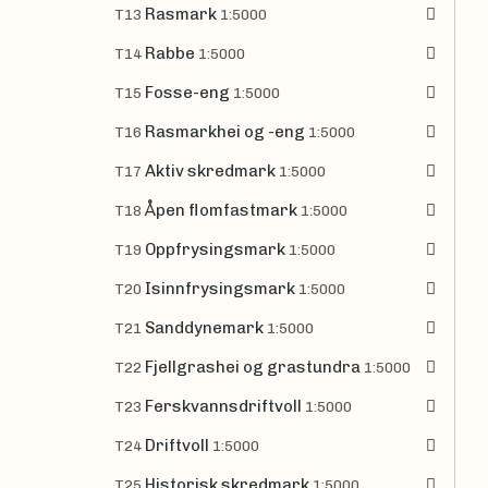
Rasmark
T13
1:5000
Rabbe
T14
1:5000
Fosse-eng
T15
1:5000
Rasmarkhei og -eng
T16
1:5000
Aktiv skredmark
T17
1:5000
Åpen flomfastmark
T18
1:5000
Oppfrysingsmark
T19
1:5000
Isinnfrysingsmark
T20
1:5000
Sanddynemark
T21
1:5000
Fjellgrashei og grastundra
T22
1:5000
Ferskvannsdriftvoll
T23
1:5000
Driftvoll
T24
1:5000
Historisk skredmark
T25
1:5000