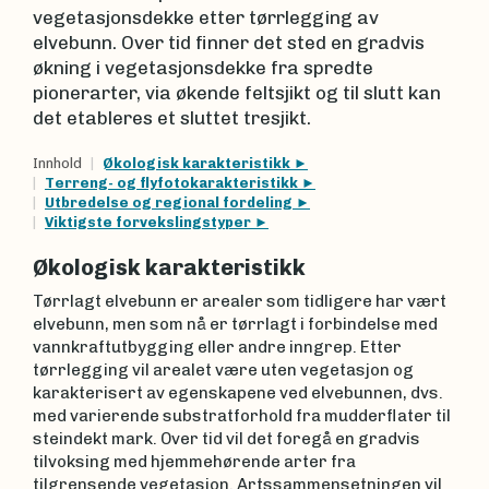
vegetasjonsdekke etter tørrlegging av
elvebunn. Over tid finner det sted en gradvis
økning i vegetasjonsdekke fra spredte
pionerarter, via økende feltsjikt og til slutt kan
det etableres et sluttet tresjikt.
Innhold
Økologisk karakteristikk
Terreng- og flyfotokarakteristikk
Utbredelse og regional fordeling
Viktigste forvekslingstyper
Økologisk karakteristikk
Tørrlagt elvebunn er arealer som tidligere har vært
elvebunn, men som nå er tørrlagt i forbindelse med
vannkraftutbygging eller andre inngrep. Etter
tørrlegging vil arealet være uten vegetasjon og
karakterisert av egenskapene ved elvebunnen, dvs.
med varierende substratforhold fra mudderflater til
steindekt mark. Over tid vil det foregå en gradvis
tilvoksing med hjemmehørende arter fra
tilgrensende vegetasjon. Artssammensetningen vil