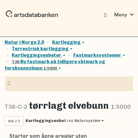
expand_more
Meny
Natur i Norge 2.0
Kartlegging
Terrestrisk kartlegging
Kartleggingsenheter
Fastmarkssystemer
Ny fastmark på tidligere våtmark og
T36
ferskvannsbunn
1:5000
Navigasjon
tørrlagt elvebunn
T36-C-2
1:5000
Kartleggingsenhet
i
Natursystem
NA
NiN 2.0
Starter som åpne arealer uten