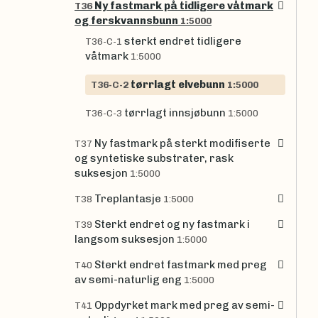
Ny fastmark på tidligere våtmark
T36
og ferskvannsbunn
1:5000
sterkt endret tidligere
T36-C-1
våtmark
1:5000
tørrlagt elvebunn
T36-C-2
1:5000
tørrlagt innsjøbunn
T36-C-3
1:5000
Ny fastmark på sterkt modifiserte
T37
og syntetiske substrater, rask
suksesjon
1:5000
Treplantasje
T38
1:5000
Sterkt endret og ny fastmark i
T39
langsom suksesjon
1:5000
Sterkt endret fastmark med preg
T40
av semi-naturlig eng
1:5000
Oppdyrket mark med preg av semi-
T41