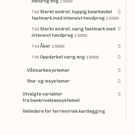
naturlig eng
1:5000
Sterkt endret, hyppig bearbeidet
T42
fastmark med intensivt hevdpreg
1:5000
Sterkt endret, varig fastmark med
T43
intensivt hevdpreg
1:5000
Åker
T44
1:5000
Oppdyrket varig eng
T45
1:5000
Våtmarkssystemer
Snø- og issystemer
Utvalgte variabler
fra beskrivelsessystemet
Veiledere for terrestrisk kartlegging