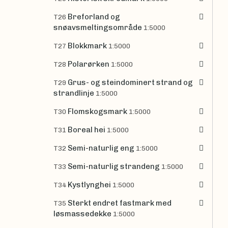
Breforland og
T26
snøavsmeltingsområde
1:5000
Blokkmark
T27
1:5000
Polarørken
T28
1:5000
Grus- og steindominert strand og
T29
strandlinje
1:5000
Flomskogsmark
T30
1:5000
Boreal hei
T31
1:5000
Semi-naturlig eng
T32
1:5000
Semi-naturlig strandeng
T33
1:5000
Kystlynghei
T34
1:5000
Sterkt endret fastmark med
T35
løsmassedekke
1:5000