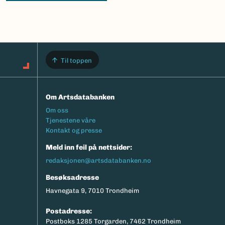
Til toppen
Om Artsdatabanken
Footermeny
Om oss
Tjenestene våre
Kontakt og presse
Meld inn feil på nettsider:
redaksjonen@artsdatabanken.no
Besøksadresse
Havnegata 9, 7010 Trondheim
Postadresse:
Postboks 1285 Torgarden, 7462 Trondheim