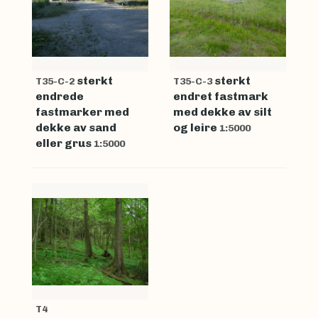
sterkt
sterkt
T35-C-2
T35-C-3
endrede
endret fastmark
fastmarker med
med dekke av silt
dekke av sand
og leire
1:5000
eller grus
1:5000
T4