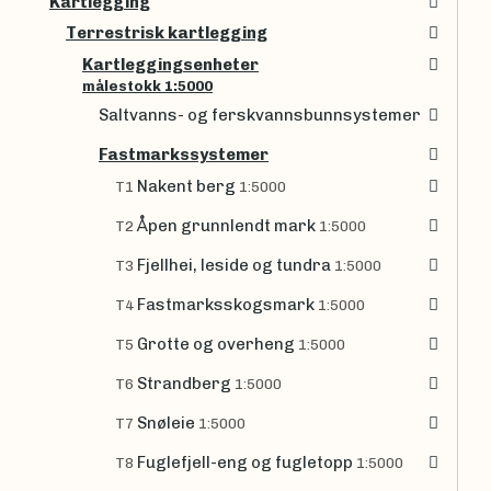
Kartlegging
Terrestrisk kartlegging
Kartleggingsenheter
målestokk 1:5000
Saltvanns- og ferskvannsbunnsystemer
Fastmarkssystemer
Nakent berg
T1
1:5000
Åpen grunnlendt mark
T2
1:5000
Fjellhei, leside og tundra
T3
1:5000
Fastmarksskogsmark
T4
1:5000
Grotte og overheng
T5
1:5000
Strandberg
T6
1:5000
Snøleie
T7
1:5000
Fuglefjell-eng og fugletopp
T8
1:5000