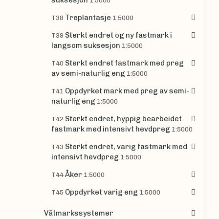
1:5000
Treplantasje
T38
1:5000
Sterkt endret og ny fastmark i
T39
langsom suksesjon
1:5000
Sterkt endret fastmark med preg
T40
av semi-naturlig eng
1:5000
Oppdyrket mark med preg av semi-
T41
naturlig eng
1:5000
Sterkt endret, hyppig bearbeidet
T42
fastmark med intensivt hevdpreg
1:5000
Sterkt endret, varig fastmark med
T43
intensivt hevdpreg
1:5000
Åker
T44
1:5000
Oppdyrket varig eng
T45
1:5000
Våtmarkssystemer