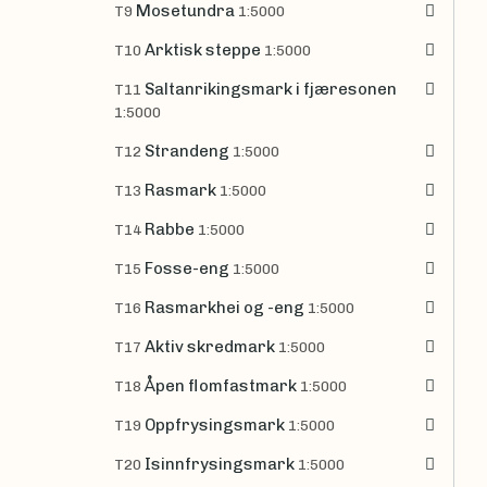
Mosetundra
T9
1:5000
Arktisk steppe
T10
1:5000
Saltanrikingsmark i fjæresonen
T11
1:5000
Strandeng
T12
1:5000
Rasmark
T13
1:5000
Rabbe
T14
1:5000
Fosse-eng
T15
1:5000
Rasmarkhei og -eng
T16
1:5000
Aktiv skredmark
T17
1:5000
Åpen flomfastmark
T18
1:5000
Oppfrysingsmark
T19
1:5000
Isinnfrysingsmark
T20
1:5000