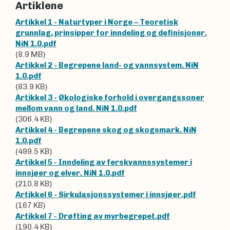
Artiklene
Artikkel 1 - Naturtyper i Norge – Teoretisk
grunnlag, prinsipper for inndeling og definisjoner.
NiN 1.0.pdf
(8.9 MB)
Artikkel 2 - Begrepene land- og vannsystem. NiN
1.0.pdf
(83.9 KB)
Artikkel 3 - Økologiske forhold i overgangssoner
mellom vann og land. NiN 1.0.pdf
(306.4 KB)
Artikkel 4 - Begrepene skog og skogsmark. NiN
1.0.pdf
(499.5 KB)
Artikkel 5 - Inndeling av ferskvannssystemer i
innsjøer og elver. NiN 1.0.pdf
(210.8 KB)
Artikkel 6 - Sirkulasjonssystemer i innsjøer.pdf
(167 KB)
Artikkel 7 - Drøfting av myrbegrepet.pdf
(190.4 KB)