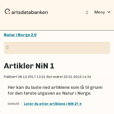
expand_more
Meny
Natur i Norge 2.0
Navigasjon
Artikler NiN 1
Publisert
06.12.2017 13:21
Sist endret
22.01.2018 14:34
Her kan du laste ned artiklene som lå til grunn
for den første utgaven av Natur i Norge.
Innhold
Leter du etter artiklene i NiN 2?