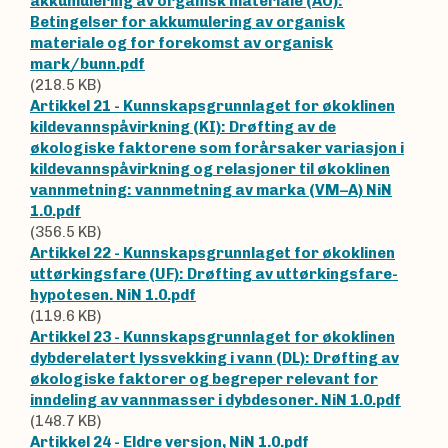
akkumulering av organisk materiale (AO):
Betingelser for akkumulering av organisk
materiale og for forekomst av organisk
mark/bunn.pdf
(218.5 KB)
Artikkel 21 - Kunnskapsgrunnlaget for økoklinen
kildevannspåvirkning (KI): Drøfting av de
økologiske faktorene som forårsaker variasjon i
kildevannspåvirkning og relasjoner til økoklinen
vannmetning: vannmetning av marka (VM–A) NiN
1.0.pdf
(356.5 KB)
Artikkel 22 - Kunnskapsgrunnlaget for økoklinen
uttørkingsfare (UF): Drøfting av uttørkingsfare-
hypotesen. NiN 1.0.pdf
(119.6 KB)
Artikkel 23 - Kunnskapsgrunnlaget for økoklinen
dybderelatert lyssvekking i vann (DL): Drøfting av
økologiske faktorer og begreper relevant for
inndeling av vannmasser i dybdesoner. NiN 1.0.pdf
(148.7 KB)
Artikkel 24 - Eldre versjon, NiN 1.0.pdf