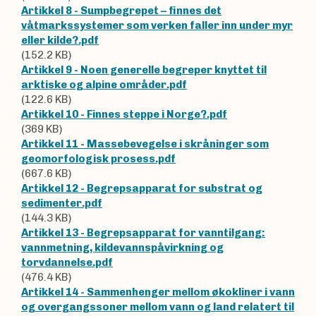
Artikkel 8 - Sumpbegrepet – finnes det
våtmarkssystemer som verken faller inn under myr
eller kilde?.pdf
(152.2 KB)
Artikkel 9 - Noen generelle begreper knyttet til
arktiske og alpine områder.pdf
(122.6 KB)
Artikkel 10 - Finnes steppe i Norge?.pdf
(369 KB)
Artikkel 11 - Massebevegelse i skråninger som
geomorfologisk prosess.pdf
(667.6 KB)
Artikkel 12 - Begrepsapparat for substrat og
sedimenter.pdf
(144.3 KB)
Artikkel 13 - Begrepsapparat for vanntilgang:
vannmetning, kildevannspåvirkning og
torvdannelse.pdf
(476.4 KB)
Artikkel 14 - Sammenhenger mellom økokliner i vann
og overgangssoner mellom vann og land relatert til