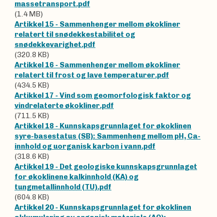
massetransport.pdf
(1.4 MB)
Artikkel 15 - Sammenhenger mellom økokliner
relatert til snødekkestabilitet og
snødekkevarighet.pdf
(320.8 KB)
Artikkel 16 - Sammenhenger mellom økokliner
relatert til frost og lave temperaturer.pdf
(434.5 KB)
Artikkel 17 - Vind som geomorfologisk faktor og
vindrelaterte økokliner.pdf
(711.5 KB)
Artikkel 18 - Kunnskapsgrunnlaget for økoklinen
syre-basestatus (SB): Sammenheng mellom pH, Ca-
innhold og uorganisk karbon i vann.pdf
(318.6 KB)
Artikkel 19 - Det geologiske kunnskapsgrunnlaget
for økoklinene kalkinnhold (KA) og
tungmetallinnhold (TU).pdf
(604.8 KB)
Artikkel 20 - Kunnskapsgrunnlaget for økoklinen