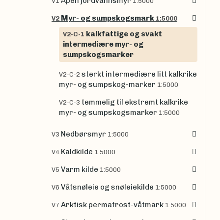
Åpen jordvannsmyr
V1
1:5000
Myr- og sumpskogsmark
V2
1:5000
kalkfattige og svakt
V2-C-1
intermediære myr- og
sumpskogsmarker
sterkt intermediære litt kalkrike
V2-C-2
myr- og sumpskog-marker
1:5000
temmelig til ekstremt kalkrike
V2-C-3
myr- og sumpskogsmarker
1:5000
Nedbørsmyr
V3
1:5000
Kaldkilde
V4
1:5000
Varm kilde
V5
1:5000
Våtsnøleie og snøleiekilde
V6
1:5000
Arktisk permafrost-våtmark
V7
1:5000