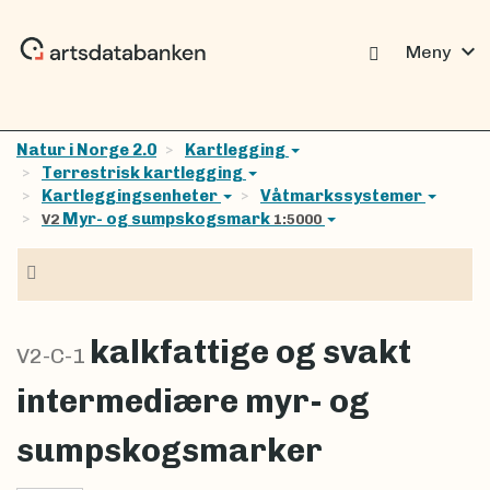
expand_more
Meny
Natur i Norge 2.0
Kartlegging
Terrestrisk kartlegging
Kartleggingsenheter
Våtmarkssystemer
Myr- og sumpskogsmark
V2
1:5000
Navigasjon
kalkfattige og svakt
V2-C-1
intermediære myr- og
sumpskogsmarker