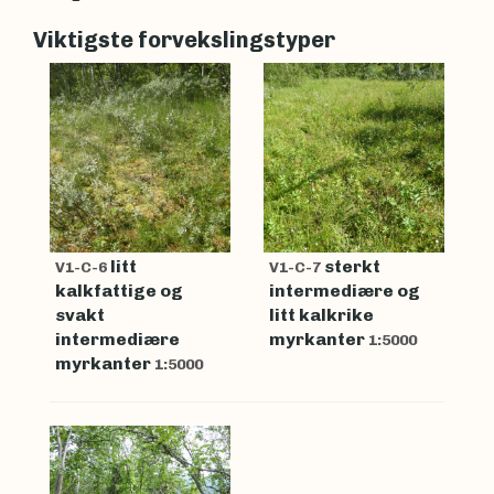
Viktigste forvekslingstyper
litt
sterkt
V1-C-6
V1-C-7
kalkfattige og
intermediære og
svakt
litt kalkrike
intermediære
myrkanter
1:5000
myrkanter
1:5000