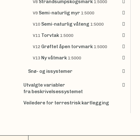
Strandsumpskogsmark
V8
1:5000
Semi-naturlig myr
V9
1:5000
Semi-naturlig våteng
V10
1:5000
Torvtak
V11
1:5000
Grøftet åpen torvmark
V12
1:5000
Ny våtmark
V13
1:5000
Snø- og issystemer
Utvalgte variabler
fra beskrivelsessystemet
Veiledere for terrestrisk kartlegging