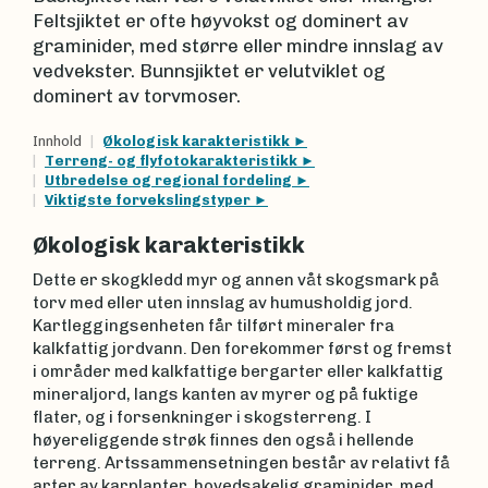
Feltsjiktet er ofte høyvokst og dominert av
graminider, med større eller mindre innslag av
vedvekster. Bunnsjiktet er velutviklet og
dominert av torvmoser.
Innhold
Økologisk karakteristikk
Terreng- og flyfotokarakteristikk
Utbredelse og regional fordeling
Viktigste forvekslingstyper
Økologisk karakteristikk
Dette er skogkledd myr og annen våt skogsmark på
torv med eller uten innslag av humusholdig jord.
Kartleggingsenheten får tilført mineraler fra
kalkfattig jordvann. Den forekommer først og fremst
i områder med kalkfattige bergarter eller kalkfattig
mineraljord, langs kanten av myrer og på fuktige
flater, og i forsenkninger i skogsterreng. I
høyereliggende strøk finnes den også i hellende
terreng. Artssammensetningen består av relativt få
arter av karplanter, hovedsakelig graminider, med