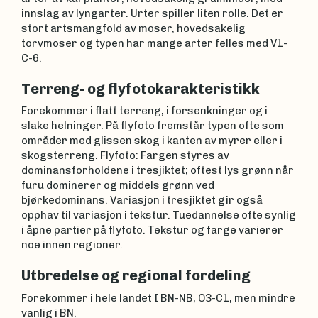
innslag av lyngarter. Urter spiller liten rolle. Det er
stort artsmangfold av moser, hovedsakelig
torvmoser og typen har mange arter felles med V1-
C-6.
Terreng- og flyfotokarakteristikk
Forekommer i flatt terreng, i forsenkninger og i
slake helninger. På flyfoto fremstår typen ofte som
områder med glissen skog i kanten av myrer eller i
skogsterreng. Flyfoto: Fargen styres av
dominansforholdene i tresjiktet; oftest lys grønn når
furu dominerer og middels grønn ved
bjørkedominans. Variasjon i tresjiktet gir også
opphav til variasjon i tekstur. Tuedannelse ofte synlig
i åpne partier på flyfoto. Tekstur og farge varierer
noe innen regioner.
Utbredelse og regional fordeling
Forekommer i hele landet I BN-NB, O3-C1, men mindre
vanlig i BN.