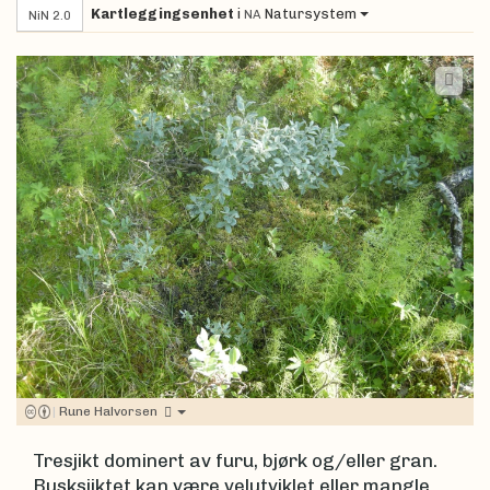
Kartleggingsenhet
i
Natursystem
NA
NiN 2.0
|
Rune Halvorsen
Tresjikt dominert av furu, bjørk og/eller gran.
Busksjiktet kan være velutviklet eller mangle.