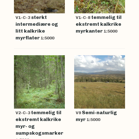
sterkt
temmelig til
V1-C-3
V1-C-8
intermediære og
ekstremt kalkrike
litt kalkrike
myrkanter
1:5000
myrflater
1:5000
temmelig til
Semi-naturlig
V2-C-3
V9
ekstremt kalkrike
myr
1:5000
myr- og
sumpskogsmarker