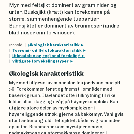
Myr med feltsjikt dominert av graminider og
urter. Busksjikt (kratt) kan forekomme på
større, sammen­hengende tuepartier.
Bunnsjiktet er dominert av brunmoser (andre
bladmoser enn torvmoser).
Innhold
Økologisk karakteristikk
Terreng- og flyfotokarakteristikk
Utbredelse og regional fordeling
Viktigste forvekslingstyper
Økologisk karakteristikk
Myr med tilførsel av mineraler fra jordvann med pH
>6. Forekommer først og fremst i områder med
baserik grunn. I lavlandet ofte i tilknytning til rike
kilder eller i lagg og dråg på høymyrkompleks. Kan
utgjøre store deler av myrkomplekser i
høyereliggende strøk, gjerne på bakkemyr. Vanligvis
stort artsmangfold i feltsjiktet, både av graminider
og urter. Brunmoser som myrstjernemose,
rødmakkmose og stormakkmose dominerer i