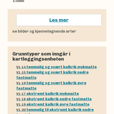
1:5000
Les mer
se bilder og kjennetegnende arter
Grunntyper som inngår i
kartleggingsenheten
temmelig og svært kalkrik mykmatte
V1-14
temmelig og svært kalkrik nedre
V1-15
fastmatte
temmelig og svært kalkrik øvre
V1-16
fastmatte
ekstremt kalkrik mykmatte
V1-17
ekstremt kalkrik nedre fastmatte
V1-18
ekstremt kalkrik øvre fastmatte
V1-19
temmelig til ekstremt kalkrik nedre
V1-20