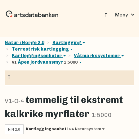
expand_more
Meny
Natur i Norge 2.0
Kartlegging
Terrestrisk kartlegging
Kartleggingsenheter
Våtmarkssystemer
Åpen jordvannsmyr
V1
1:5000
Navigasjon
temmelig til ekstremt
V1-C-4
kalkrike myrflater
1:5000
Kartleggingsenhet
i
Natursystem
NA
NiN 2.0