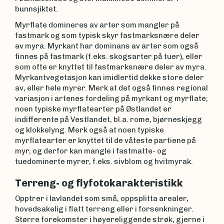
bunnsjiktet.
Myrflate domineres av arter som mangler på
fastmark og som typisk skyr fastmarksnære deler
av myra. Myrkant har dominans av arter som også
finnes på fastmark (f.eks. skogsarter på tuer), eller
som ofte er knyttet til fastmarksnære deler av myra.
Myrkantvegetasjon kan imidlertid dekke store deler
av, eller hele myrer. Merk at det også finnes regional
variasjon i artenes fordeling på myrkant og myrflate;
noen typiske myrflatearter på Østlandet er
indifferente på Vestlandet, bl.a. rome, bjørneskjegg
og klokkelyng. Merk også at noen typiske
myrflatearter er knyttet til de våteste partiene på
myr, og derfor kan mangle i fastmatte- og
tuedominerte myrer, f.eks. sivblom og hvitmyrak.
Terreng- og flyfotokarakteristikk
Opptrer i lavlandet som små, oppsplitta arealer,
hovedsakelig i flatt terreng eller i forsenkninger.
Større forekomster i høyereliggende strøk, gjerne i