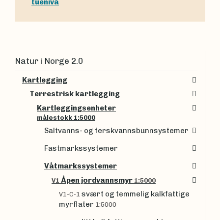
tuenivå
Natur i Norge 2.0
Kartlegging
Terrestrisk kartlegging
Kartleggingsenheter
målestokk 1:5000
Saltvanns- og ferskvannsbunnsystemer
Fastmarkssystemer
Våtmarkssystemer
Åpen jordvannsmyr
V1
1:5000
svært og temmelig kalkfattige
V1-C-1
myrflater
1:5000