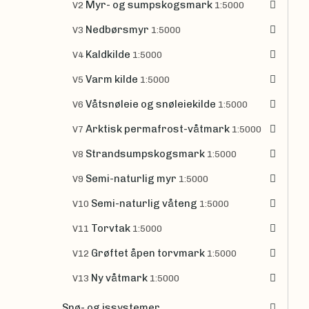
Myr- og sumpskogsmark
V2
1:5000
Nedbørsmyr
V3
1:5000
Kaldkilde
V4
1:5000
Varm kilde
V5
1:5000
Våtsnøleie og snøleiekilde
V6
1:5000
Arktisk permafrost-våtmark
V7
1:5000
Strandsumpskogsmark
V8
1:5000
Semi-naturlig myr
V9
1:5000
Semi-naturlig våteng
V10
1:5000
Torvtak
V11
1:5000
Grøftet åpen torvmark
V12
1:5000
Ny våtmark
V13
1:5000
Snø- og issystemer