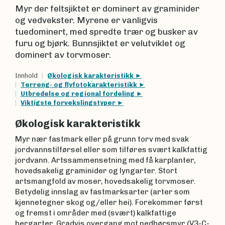
Myr der feltsjiktet er dominert av graminider
og vedvekster. Myrene er vanligvis
tuedominert, med spredte trær og busker av
furu og bjørk. Bunnsjiktet er velutviklet og
dominert av torvmoser.
Innhold
Økologisk karakteristikk
Terreng- og flyfotokarakteristikk
Utbredelse og regional fordeling
Viktigste forvekslingstyper
Økologisk karakteristikk
Myr nær fastmark eller på grunn torv med svak
jordvannstilførsel eller som tilføres svært kalkfattig
jordvann. Artssammensetning med få karplanter,
hovedsakelig graminider og lyngarter. Stort
artsmangfold av moser, hovedsakelig torvmoser.
Betydelig innslag av fastmarksarter (arter som
kjennetegner skog og/eller hei). Forekommer først
og fremst i områder med (svært) kalkfattige
bergarter. Gradvis overgang mot nedbørsmyr (V3-C-