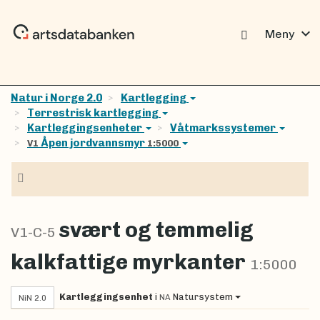
expand_more
Meny
Natur i Norge 2.0
Kartlegging
Terrestrisk kartlegging
Kartleggingsenheter
Våtmarkssystemer
Åpen jordvannsmyr
V1
1:5000
Navigasjon
svært og temmelig
V1-C-5
kalkfattige myrkanter
1:5000
Kartleggingsenhet
i
Natursystem
NA
NiN 2.0