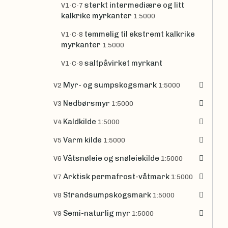
sterkt intermediære og litt
V1-C-7
kalkrike myrkanter
1:5000
temmelig til ekstremt kalkrike
V1-C-8
myrkanter
1:5000
saltpåvirket myrkant
V1-C-9
Myr- og sumpskogsmark
V2
1:5000
Nedbørsmyr
V3
1:5000
Kaldkilde
V4
1:5000
Varm kilde
V5
1:5000
Våtsnøleie og snøleiekilde
V6
1:5000
Arktisk permafrost-våtmark
V7
1:5000
Strandsumpskogsmark
V8
1:5000
Semi-naturlig myr
V9
1:5000