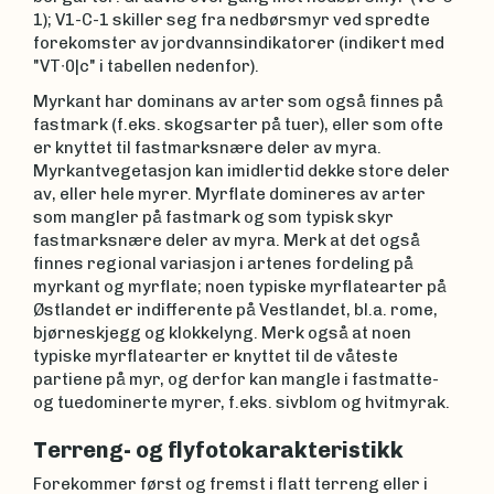
1); V1-C-1 skiller seg fra nedbørsmyr ved spredte
forekomster av jordvannsindikatorer (indikert med
"VT∙0|c" i tabellen nedenfor).
Myrkant har dominans av arter som også finnes på
fastmark (f.eks. skogsarter på tuer), eller som ofte
er knyttet til fastmarksnære deler av myra.
Myrkantvegetasjon kan imidlertid dekke store deler
av, eller hele myrer. Myrflate domineres av arter
som mangler på fastmark og som typisk skyr
fastmarksnære deler av myra. Merk at det også
finnes regional variasjon i artenes fordeling på
myrkant og myrflate; noen typiske myrflatearter på
Østlandet er indifferente på Vestlandet, bl.a. rome,
bjørneskjegg og klokkelyng. Merk også at noen
typiske myrflatearter er knyttet til de våteste
partiene på myr, og derfor kan mangle i fastmatte-
og tuedominerte myrer, f.eks. sivblom og hvitmyrak.
Terreng- og flyfotokarakteristikk
Forekommer først og fremst i flatt terreng eller i