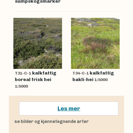
sumpskogsmarker
kalkfattig
kalkfattig
T31-C-1
T34-C-1
boreal frisk hei
bakli-hei
1:5000
1:5000
Les mer
se bilder og kjennetegnende arter