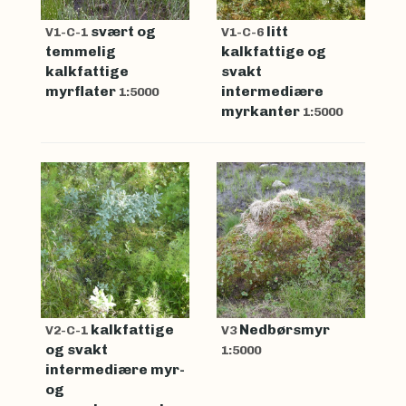
svært og
litt
V1-C-1
V1-C-6
temmelig
kalkfattige og
kalkfattige
svakt
myrflater
intermediære
1:5000
myrkanter
1:5000
kalkfattige
Nedbørsmyr
V2-C-1
V3
og svakt
1:5000
intermediære myr-
og