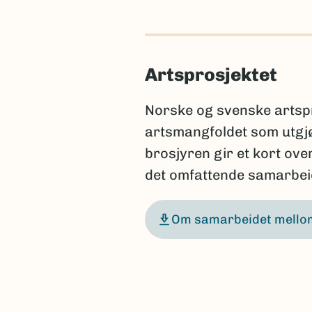
Artsprosjektet
Norske og svenske artspr
artsmangfoldet som utgj
brosjyren gir et kort ov
det omfattende samarbeid
Om samarbeidet mellom