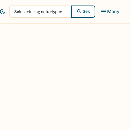
Søk
Søk
i
arter
og
naturtyper