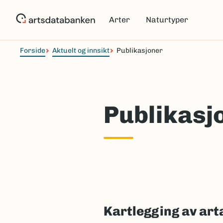
Hopp
til
Arter
Naturtyper
hovedinnhold
Forside
Aktuelt og innsikt
Publikasjoner
Publikasj
Kartlegging av arta